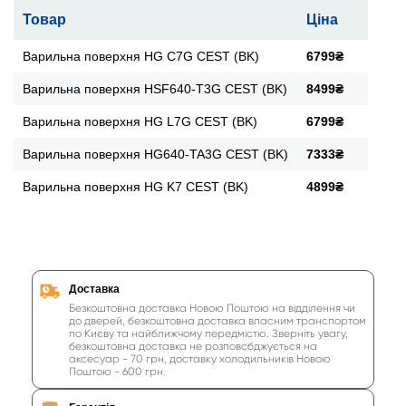
Товар
Ціна
Варильна поверхня HG C7G CEST (BK)
6799₴
Варильна поверхня HSF640-T3G CEST (BK)
8499₴
Варильна поверхня HG L7G CEST (BK)
6799₴
Варильна поверхня HG640-TA3G CEST (BK)
7333₴
Варильна поверхня HG K7 CEST (BK)
4899₴
Доставка
Безкоштовна доставка Новою Поштою на відділення чи
до дверей, безкоштовна доставка власним транспортом
по Києву та найближчому передмістю. Зверніть увагу,
безкоштовна доставка не розповсбджується на
аксесуар - 70 грн, доставку холодильників Новою
Поштою - 600 грн.