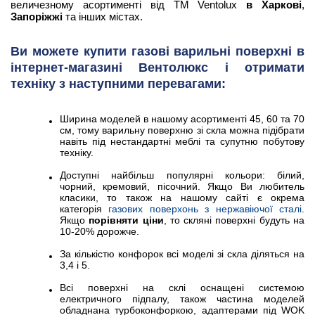
величезному асортименті від ТМ Ventolux
в Харкові
,
Запоріжжі
та інших містах.
Ви можете купити газові варильні поверхні в
інтернет-магазині Вентолюкс і отримати
техніку з наступними перевагами:
Ширина моделей в нашому асортименті 45, 60 та 70
см, тому варильну поверхню зі скла можна підібрати
навіть під нестандартні меблі та супутню побутову
техніку.
Доступні найбільш популярні кольори: білий,
чорний, кремовий, пісочний. Якщо Ви любитель
класики, то також на нашому сайті є окрема
категорія
газових поверхонь з нержавіючої сталі
.
Якщо
порівняти ціни
, то скляні поверхні будуть на
10-20% дорожче.
За кількістю конфорок всі моделі зі скла діляться на
3,4 і 5.
Всі поверхні на склі оснащені системою
електричного підпалу, також частина моделей
обладнана турбоконфоркою, адаптерами під WOK