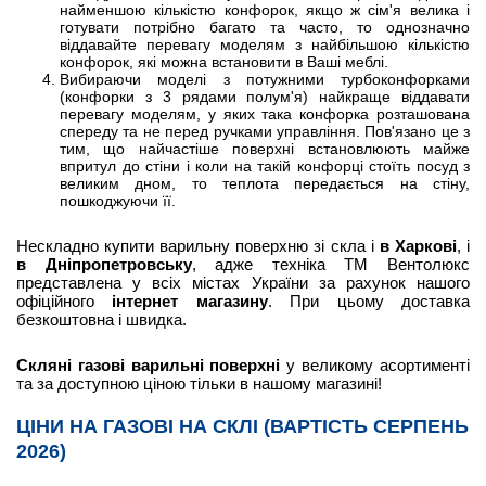
найменшою кількістю конфорок, якщо ж сім'я велика і
готувати потрібно багато та часто, то однозначно
віддавайте перевагу моделям з найбільшою кількістю
конфорок, які можна встановити в Ваші меблі.
Вибираючи моделі з потужними турбоконфорками
(конфорки з 3 рядами полум'я) найкраще віддавати
перевагу моделям, у яких така конфорка розташована
спереду та не перед ручками управління. Пов'язано це з
тим, що найчастіше поверхні встановлюють майже
впритул до стіни і коли на такій конфорці стоїть посуд з
великим дном, то теплота передається на стіну,
пошкоджуючи її.
Нескладно купити варильну поверхню зі скла і
в Харкові
, і
в Дніпропетровську
, адже техніка ТМ Вентолюкс
представлена у всіх містах України за рахунок нашого
офіційного
інтернет магазину
. При цьому доставка
безкоштовна і швидка.
Скляні газові варильні поверхні
у великому асортименті
та за доступною ціною тільки в нашому магазині!
ЦІНИ НА ГАЗОВІ НА СКЛІ (ВАРТІСТЬ СЕРПЕНЬ
2026)