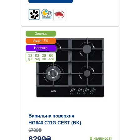
Знижка
Акція -7%
Новинка
13
:
03
:
28
:
00
дні
год
хв
cек
Варильна поверхня
HG640 C11G CEST (BK)
6799₴
6299₴
В наявності