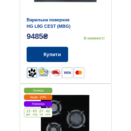
Варильна поверхня
HG L8G CEST (MBG)
9485₴
В наявності
Купити
Знижка
Акція -10%
Новинка
13
:
03
:
27
:
42
дні
год
хв
cек