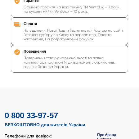
Гарантія
Офіційна гарантія на всю техніку ТМ Ventolux – 3 роки,
на кухонні мийки Ventolux – 10 років.
Оплата
На відділенні Нової Пошти (післяплата), Картою на сайті,
Готівкою кур'єру по Києву та передмістю, Оплата
частинами, На розрахунковий рахунок.
Повернення
Повернення товару належної якості та повної
комплектації протягом 14 днів з моменту отримання,
згідно із Законом України.
0 800 33-97-57
БЕЗКОШТОВНО для жителів України
Про бренд
Телефони для довідок: