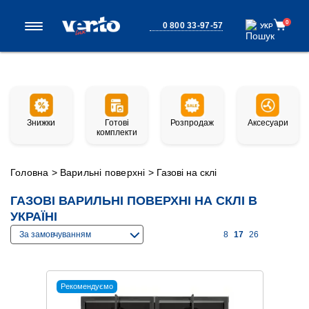
0
0 800 33-97-57
УКР
УКР
Знижки
Готові
Розпродаж
Аксесуари
комплекти
Головна
>
Варильні поверхні
>
Газові на склі
ГАЗОВІ ВАРИЛЬНІ ПОВЕРХНІ НА СКЛІ В
УКРАЇНІ
За замовчуванням
8
17
26
Рекомендуємо