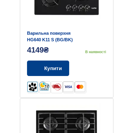
Варильна поверхня
HG640 K11 S (BG/BK)
4149₴
В наявності
Купити