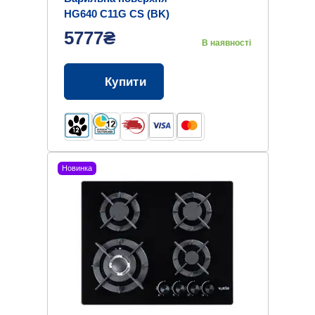
HG640 C11G CS (BK)
5777₴
В наявності
Купити
Новинка