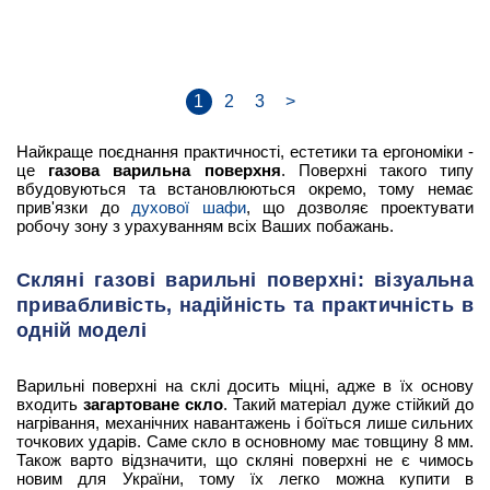
1
2
3
>
Найкраще поєднання практичності, естетики та ергономіки -
це
газова варильна поверхня
. Поверхні такого типу
вбудовуються та встановлюються окремо, тому немає
прив'язки до
духової шафи
, що дозволяє проектувати
робочу зону з урахуванням всіх Ваших побажань.
Скляні газові варильні поверхні: візуальна
привабливість, надійність та практичність в
одній моделі
Варильні поверхні на склі досить міцні, адже в їх основу
входить
загартоване скло
. Такий матеріал дуже стійкий до
нагрівання, механічних навантажень і боїться лише сильних
точкових ударів. Саме скло в основному має товщину 8 мм.
Також варто відзначити, що скляні поверхні не є чимось
новим для України, тому їх легко можна купити в