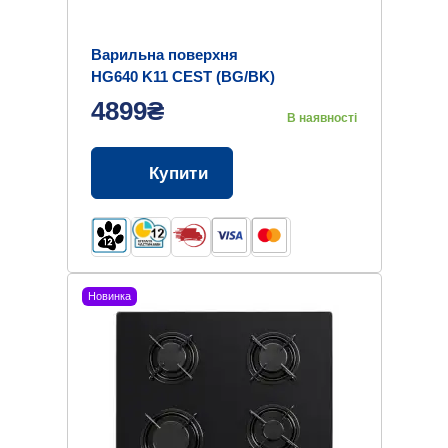
Варильна поверхня
HG640 K11 CEST (BG/BK)
4899₴
В наявності
Купити
Новинка