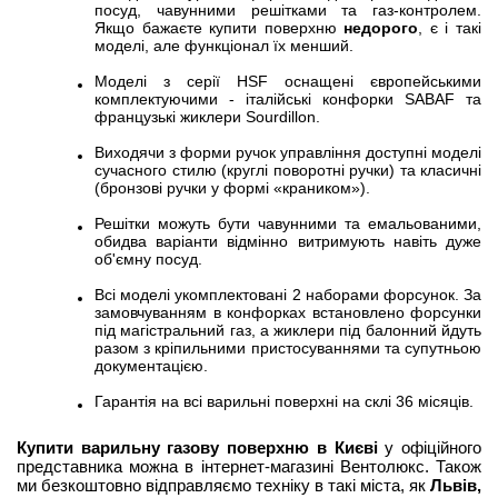
посуд, чавунними решітками та газ-контролем.
Якщо бажаєте купити поверхню
недорого
, є і такі
моделі, але функціонал їх менший.
Моделі з серії HSF оснащені європейськими
комплектуючими - італійські конфорки SABAF та
французькі жиклери Sourdillon.
Виходячи з форми ручок управління доступні моделі
сучасного стилю (круглі поворотні ручки) та класичні
(бронзові ручки у формі «краником»).
Решітки можуть бути чавунними та емальованими,
обидва варіанти відмінно витримують навіть дуже
об'ємну посуд.
Всі моделі укомплектовані 2 наборами форсунок. За
замовчуванням в конфорках встановлено форсунки
під магістральний газ, а жиклери під балонний йдуть
разом з кріпильними пристосуваннями та супутньою
документацією.
Гарантія на всі варильні поверхні на склі 36 місяців.
Купити варильну газову поверхню в Києві
у офіційного
представника можна в інтернет-магазині Вентолюкс. Також
ми безкоштовно відправляємо техніку в такі міста, як
Львів,