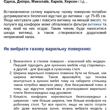
Одеса, Дніпро, Миколаїв, Харків, Херсон
і т.д ..
Встановлюючи скляну варильну газову поверхню потрібно
дотримуватися безпечної відстані до витяжки - це 75-85 см.
Якщо нехтувати цим і повісити витяжку на меншій висоті, то
полум'я від конфорок може обпалювати фільтри
витяжки
та
жир, який на них осідає. Таким чином, буде наноситися
шкода витяжці, а також створюватися додатковий
неприємний запах.
Як вибрати газову варильну поверхню:
Визначтеся зі стилем поверхні - класичний або модерн.
Перший підходить для кухонних меблів «під старовину»,
а другий - для фасадів в сучасному стилі.
Ширина варильної поверхні повинна бути не більше, ніж
ширина витяжки. Також враховуйте, що техніка
монтується в кухонні меблі тому на габарити стільниці
також потрібно звертати увагу. Але безсумнівний плюс в
тому, що відсутня прив'язка в розташуванні варильної
плити безпосередньо над духовкою.
Кількість конфорок корелюється безпосередньо з
шириною - чим більше ширина, тим більше конфорок на
робочому столі. Тут все просто, якщо не часто готуєте
або дуже маленька кухня, можна вибрати модель з