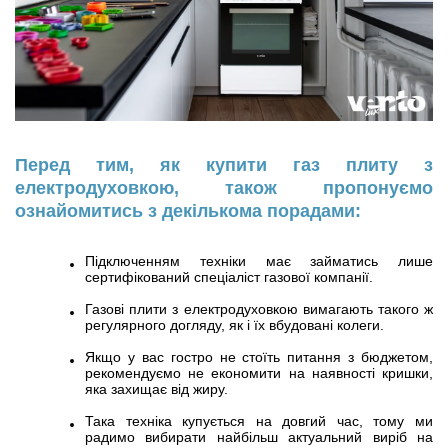
Перед тим, як купити газ плиту з
електродуховкою, також пропонуємо
ознайомитись з декількома порадами:
Підключенням техніки має займатись лише
сертифікований спеціаліст газової компанії.
Газові плити з електродуховкою вимагають такого ж
регулярного догляду, як і їх вбудовані колеги.
Якщо у вас гостро не стоїть питання з бюджетом,
рекомендуємо не економити на наявності кришки,
яка захищає від жиру.
Така техніка купується на довгий час, тому ми
радимо вибирати найбільш актуальний виріб на