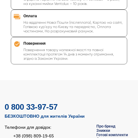
на кухонні мийки Ventolux – 10 років.
Оплата
На відділенні Нової Пошти (післяплата), Картою на сайті,
Готівкою кур'єру по Києву та передмістю, Оплата
частинами, На розрахунковий рахунок.
Повернення
Повернення товару належної якості та повної
комплектації протягом 14 днів з моменту отримання,
згідно із Законом України.
0 800 33-97-57
БЕЗКОШТОВНО для жителів України
Про бренд
Телефони для довідок:
Знижки
Готові комплекти
+38 (098) 809-19-65