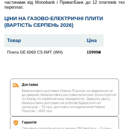
частинами від Monobank і ПриватБанк до 12 платежів тез
переплат.
ЦІНИ НА ГАЗОВО-ЕЛЕКТРИЧНІ ПЛИТИ
(ВАРТІСТЬ СЕРПЕНЬ 2026)
Товар
Ціна
Плита GE 6060 CS 6MT (WH)
15999₴
Доставка
Безкоштовна доставка Новою Поштою на відділення чи
до дверей, безкоштовна доставка власним транспортом
по Києву та найближчому передмістю. Зверніть увагу,
безкоштовна доставка не розповсбджується на
аксесуар - 70 грн, доставку холодильників Новою
Поштою - 600 грн.
Гарантія
Офіційна гарантія на всю техніку ТМ Ventolux – 3 роки,