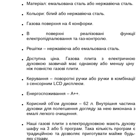
Матеріал: емальована сталь або нержавіюча сталь.
Кольори: білий або нержавіюча сталь.
Газова поверхня на 4 конфорки.
В поверхні реалізовані функції
електропідпалювання та газ-контролю.
Решітки – нержавіюча або емальована сталь.
Доступна ціна. Газова плита з електричною
духовкою зазвичай має однакову або меншу ціну
ніж повністю газові плити.
Керування – поворотні ручки або ручки в комбінації
з сенсорним LCD дисплеєм.
Енергоcпоживання – А++.
Корисний обʼєм духовки – 62 л. Внутрішня частина
духовки для полегшення догляду за нею виконана з
емалі легкого очищення.
Наші газові плити з електродуховкою мають духову
шафу на 3 або 5 програм. Така кількість програм є
традиційною та дозволяє приготувати майже будь-
яку страву.