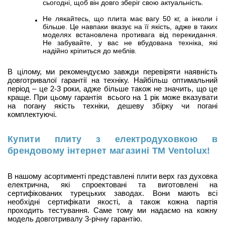
сьогодні, щоб він довго зберіг свою актуальність.
Не лякайтесь, що плита має вагу 50 кг, а інколи і
більше. Це навпаки вказує на її якість, адже в таких
моделях встановлена противага від перекидання.
Не забувайте, у вас не вбудована техніка, які
надійно кріпиться до меблів.
В цілому, ми рекомендуємо завжди перевіряти наявність
довготривалої гарантії на техніку. Найбільш оптимальний
період – це 2-3 роки, адже більше також не значить, що це
краще. При цьому гарантія всього на 1 рік може вказувати
на погану якість техніки, дешеву збірку чи погані
комплектуючі.
Купити плиту з електродуховкою в
брендовому інтернет магазині ТМ V
entolux
!
В нашому асортименті представлені плити верх газ духовка
електрична, які спроектовані та виготовлені на
сертифікованих турецьких заводах. Вони мають всі
необхідні сертифікати якості, а також кожна партія
проходить тестування. Саме тому ми надаємо на кожну
модель довготривалу 3-річну гарантію.