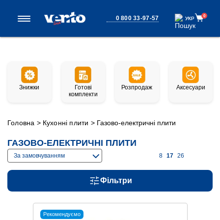
0
0 800 33-97-57
УКР
УКР
Знижки
Готові
Розпродаж
Аксесуари
комплекти
Головна
>
Кухонні плити
>
Газово-електричні плити
ГАЗОВО-ЕЛЕКТРИЧНІ ПЛИТИ
За замовчуванням
8
17
26
Фільтри
Рекомендуємо