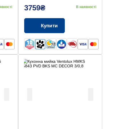
3759₴
явності
В наявності
Купити