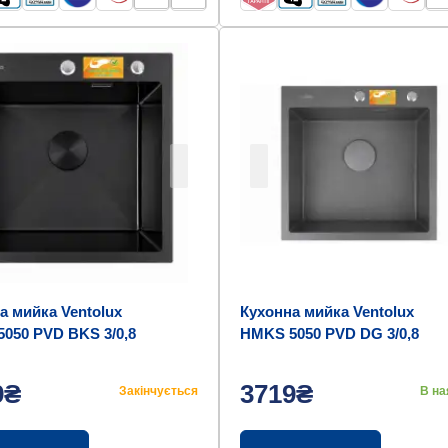
а мийка Ventolux
Кухонна мийка Ventolux
050 PVD BKS 3/0,8
HMKS 5050 PVD DG 3/0,8
9₴
3719₴
Закінчується
В на