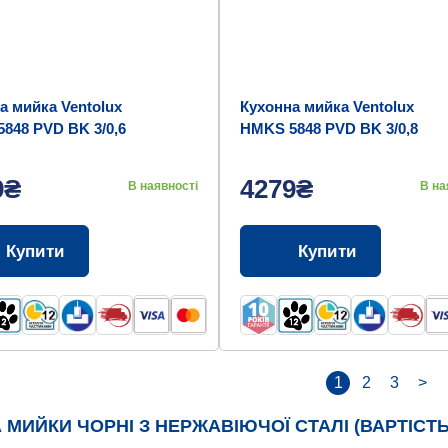
а мийка Ventolux
Кухонна мийка Ventolux
848 PVD BK 3/0,6
HMKS 5848 PVD BK 3/0,8
9₴
4279₴
В наявності
В на
Купити
Купити
1
2
3
>
А МИЙКИ ЧОРНІ З НЕРЖАВІЮЧОЇ СТАЛІ (ВАРТІСТЬ