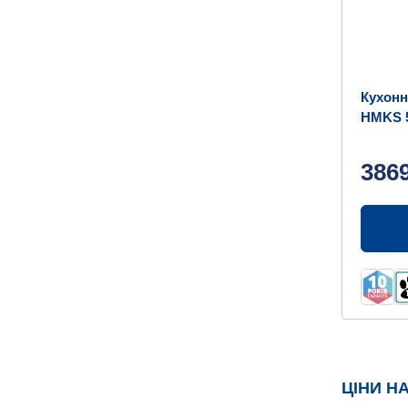
Кухонн
HMKS 5
386
ЦІНИ Н