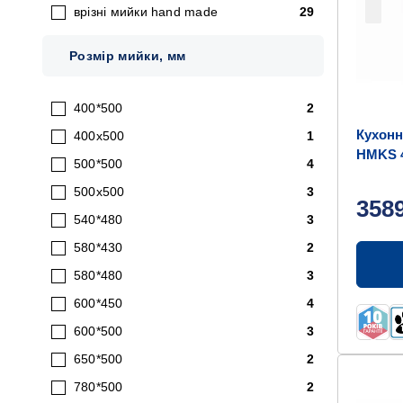
врізні мийки hand made
29
Розмір мийки, мм
400*500
2
Кухонн
400х500
1
HMKS 4
500*500
4
500x500
3
358
540*480
3
580*430
2
580*480
3
600*450
4
600*500
3
650*500
2
780*500
2