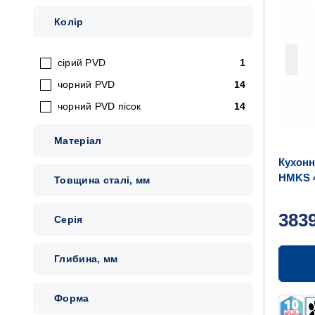
Колір
сірий PVD
1
чорний PVD
14
чорний PVD пісок
14
Матеріал
Кухонн
HMKS 
Товщина сталі, мм
3/0,8
383
Серія
Глибина, мм
Форма