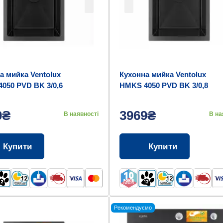
а мийка Ventolux
Кухонна мийка Ventolux
050 PVD BK 3/0,6
HMKS 4050 PVD BK 3/0,8
9₴
3969₴
В наявності
В на
Купити
Купити
Рекомендуємо