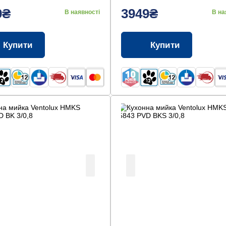
9₴
3949₴
В наявності
В на
Купити
Купити