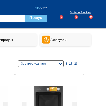
УКР
РУС
Особистий кабінет
0
0
0
Пошук
зпродаж
Аксесуари
За замовчуванням
8
17
26