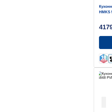
Кухонн
HMKS 5
417