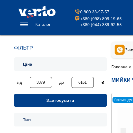
0 800 33-97-57
+380 (098) 809-19-65
Каталог
+380 (044) 339-92-55
ФІЛЬТР
Зни
Ціна
Головна
>
МИЙКИ 
від
до
₴
Застосувати
Рекомендує
Тип