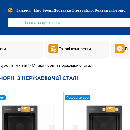
Знижки
Про бренд
Доставка
Оплата
Блог
Контакти
Сервіс
жки
Готові комплекти
Ро
Кухонні мийки
>
Мийки чорні з нержавіючої сталі
ЧОРНІ З НЕРЖАВІЮЧОЇ СТАЛІ
мо
Рекомендуємо