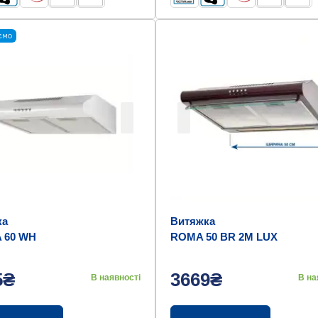
ємо
ка
Витяжка
 60 WH
ROMA 50 BR 2M LUX
5₴
3669₴
В наявності
В на