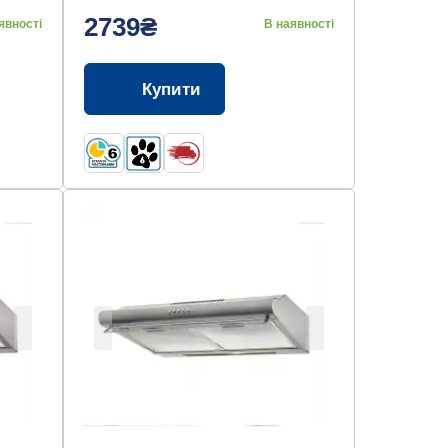
2739₴
явності
В наявності
Купити