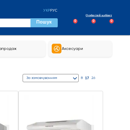
УКР
РУС
Особистий кабінет
0
0
0
Пошук
зпродаж
Аксесуари
17
За замовчуванням
8
26