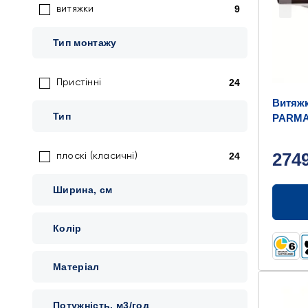
9
витяжки
Тип монтажу
24
Пристінні
Витяж
Тип
PARMA
274
24
плоскі (класичні)
Ширина, см
Колір
Матеріал
Потужність, м3/год