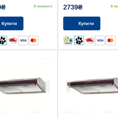
9₴
2739₴
В наявності
В на
Купити
Купити