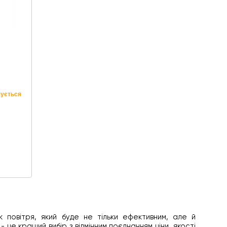
чується
к повітря, який буде не тільки ефективним, але й
це кращий вибір з відмінним поєднанням ціни, якості