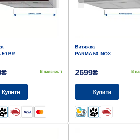
ка
Витяжка
 50 BR
PARMA 50 INOX
9₴
2699₴
В наявності
В на
Купити
Купити