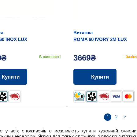
ка
Витяжка
60 INOX LUX
ROMA 60 IVORY 2M LUX
9₴
3669₴
В наявності
Закін
Купити
Купити
1
2
>
е у всіх споживачів є можливість купити кухонний очисни
ьким шедевром. Якраз для таких споживачів плоска витяжка - 