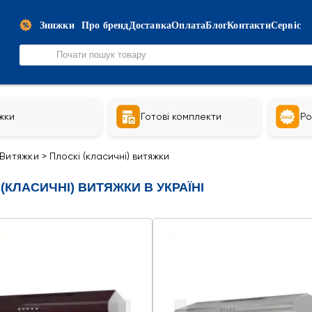
Знижки
Про бренд
Доставка
Оплата
Блог
Контакти
Сервіс
жки
Готові комплекти
Ро
Витяжки
>
Плоскі (класичні) витяжки
(КЛАСИЧНІ) ВИТЯЖКИ В УКРАЇНІ