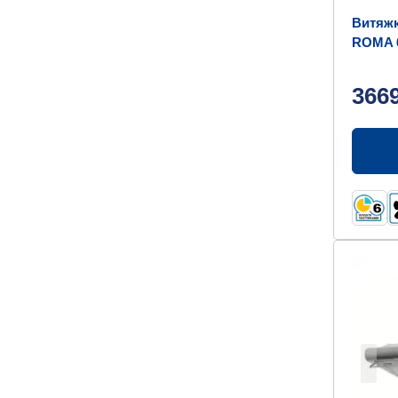
Витяж
ROMA 
366