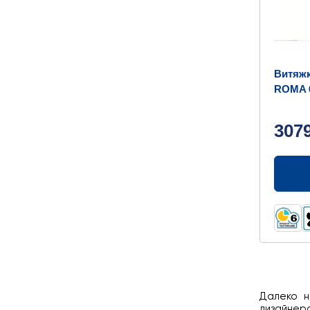
Витяж
ROMA 
307
Далеко н
дизайнерс