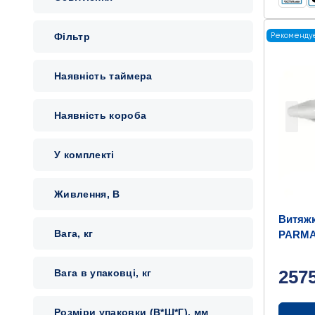
Фільтр
Рекоменду
Наявність таймера
Наявність короба
У комплекті
Живлення, В
Витяж
Вага, кг
PARMA
257
Вага в упаковці, кг
Розміри упаковки (В*Ш*Г), мм