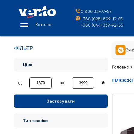
0 800 33-97-57
+380 (098) 809-19-65
Каталог
+380 (044) 339-92-55
ФІЛЬТР
Зни
Ціна
Головна
>
ПЛОСКІ 
₴
від
до
Застосувати
Тип техніки