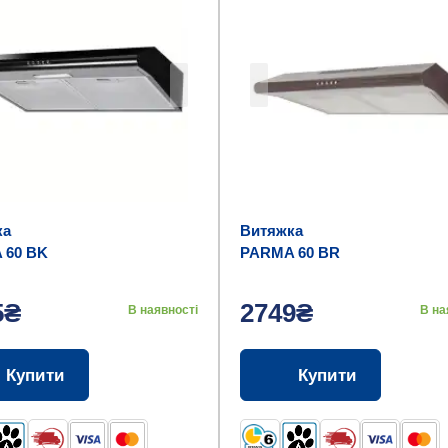
ка
Витяжка
 60 BK
PARMA 60 BR
5₴
2749₴
В наявності
В на
Купити
Купити