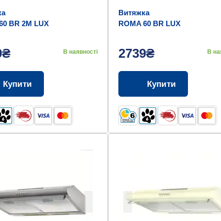
ка
Витяжка
60 BR 2M LUX
ROMA 60 BR LUX
9₴
2739₴
В наявності
В на
Купити
Купити