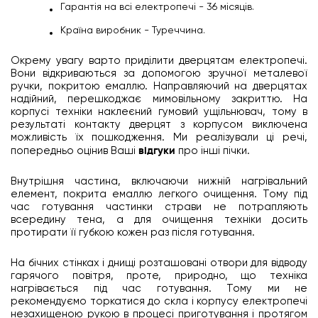
Гарантія на всі електропечі - 36 місяців.
Країна виробник - Туреччина.
Окрему увагу варто приділити дверцятам електропечі.
Вони відкриваються за допомогою зручної металевої
ручки, покритою емаллю. Направляючий на дверцятах
надійний, перешкоджає мимовільному закриттю. На
корпусі техніки наклеєний гумовий ущільнювач, тому в
результаті контакту дверцят з корпусом виключена
можливість їх пошкодження. Ми реалізували ці речі,
попередньо оцінив Ваші
відгуки
про інші пічки.
Внутрішня частина, включаючи нижній нагрівальний
елемент, покрита емаллю легкого очищення. Тому під
час готування частинки страви не потрапляють
всередину тена, а для очищення техніки досить
протирати її губкою кожен раз після готування.
На бічних стінках і днищі розташовані отвори для відводу
гарячого повітря, проте, природно, що техніка
нагрівається під час готування. Тому ми не
рекомендуємо торкатися до скла і корпусу електропечі
незахищеною рукою в процесі приготування і протягом