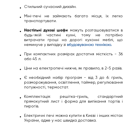
Стильний сучасний дизайн.
Міні-печі не займають багато місця, їх легко
транспортувати.
Настільні духові шафи
можуть розташовуватися в
будь-якій частині кухні, тому не потрібно
витрачати гроші на дорогі кухонні меблі, що
неминуче у випадку зі
вбудовуваною технікою.
При компактних розмірах достатня місткість - 36
або 45 л.
Ціни на електропечі нижче, як правило, в 2-5 разів.
Є необхідний набір програм - від 3 до 6: гриль,
розморожування, освітлення, таймер, регулювання
потужності, термостат.
Комплектація: решітка-гриль, стандартний
прямокутний лист і форма для випікання тортів і
пирогів.
Електричні печі можна купити в Києві і інших містах
України, адже у нас швидка доставка.