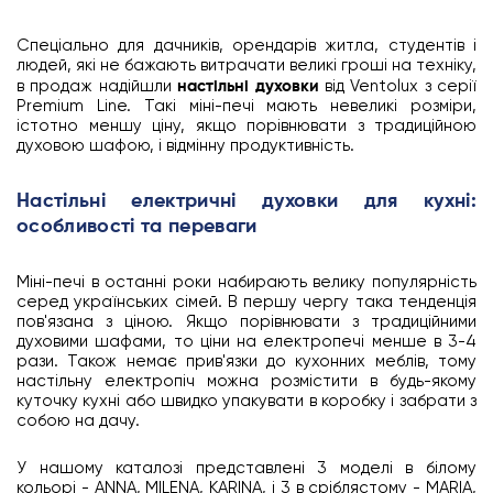
Спеціально для дачників, орендарів житла, студентів і
людей, які не бажають витрачати великі гроші на техніку,
в продаж надійшли
настільні духовки
від Ventolux з серії
Premium Line. Такі міні-печі мають невеликі розміри,
істотно меншу ціну, якщо порівнювати з традиційною
духовою шафою, і відмінну продуктивність.
Настільні електричні духовки для кухні:
особливості та переваги
Міні-печі в останні роки набирають велику популярність
серед українських сімей. В першу чергу така тенденція
пов'язана з ціною. Якщо порівнювати з традиційними
духовими шафами, то ціни на електропечі менше в 3-4
рази. Також немає прив'язки до кухонних меблів, тому
настільну електропіч можна розмістити в будь-якому
куточку кухні або швидко упакувати в коробку і забрати з
собою на дачу.
У нашому каталозі представлені 3 моделі в білому
кольорі - ANNA, MILENA, KARINA, і 3 в сріблястому - MARIA,