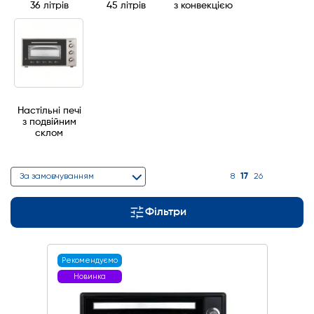
36 літрів
45 літрів
з конвекцією
Настільні печі
з подвійним
склом
17
За замовчуванням
8
26
Фільтри
Рекомендуємо
Новинка