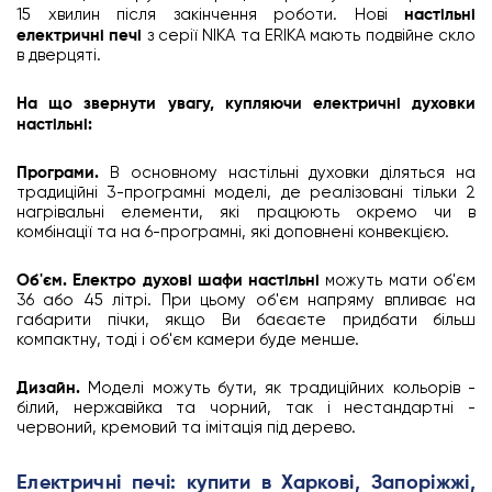
15 хвилин після закінчення роботи. Нові
настільні
електричні печі
з серії NIKA та ERIKA мають подвійне скло
в дверцяті.
На що звернути увагу, купляючи електричні духовки
настільні:
Програми.
В основному настільні духовки діляться на
традиційні 3-програмні моделі, де реалізовані тільки 2
нагрівальні елементи, які працюють окремо чи в
комбінації та на 6-програмні, які доповнені конвекцією.
Об'єм.
Електро духові шафи настільні
можуть мати об'єм
36 або 45 літрі. При цьому об'єм напряму впливає на
габарити пічки, якщо Ви баєаєте придбати більш
компактну, тоді і об'єм камери буде менше.
Дизайн.
Моделі можуть бути, як традиційних кольорів -
білий, нержавійка та чорний, так і нестандартні -
червоний, кремовий та імітація під дерево.
Електричні печі: купити в Харкові, Запоріжжі,