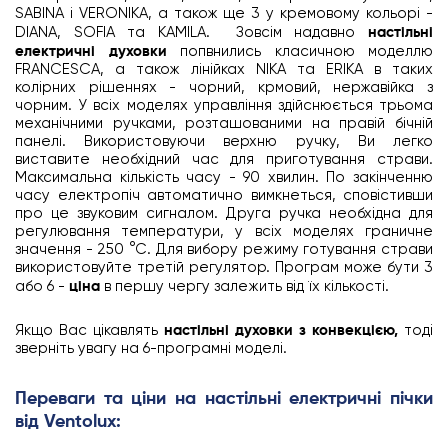
SABINA і VERONIKA, а також ще 3 у кремовому кольорі -
DIANA, SOFIA та KAMILA. Зовсім надавно
настільні
електричні духовки
попвнились класичною моделлю
FRANCESCA, а також лінійках NIKA та ERIKA в таких
колірних рішеннях - чорний, крмовий, нержавійка з
чорним. У всіх моделях управління здійснюється трьома
механічними ручками, розташованими на правій бічній
панелі. Використовуючи верхню ручку, Ви легко
виставите необхідний час для приготування страви.
Максимальна кількість часу - 90 хвилин. По закінченню
часу електропіч автоматично вимкнеться, сповістивши
про це звуковим сигналом. Друга ручка необхідна для
регулювання температури, у всіх моделях граничне
значення - 250 °С. Для вибору режиму готування страви
використовуйте третій регулятор. Програм може бути 3
або 6 -
ціна
в першу чергу залежить від їх кількості.
Якщо Вас цікавлять
настільні духовки з конвекцією,
тоді
зверніть увагу на 6-програмні моделі.
Переваги та ціни на настільні електричні пічки
від Ventolux: