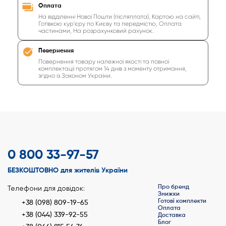
Оплата
На відділенні Нової Пошти (післяплата), Картою на сайті,
Готівкою кур'єру по Києву та передмістю, Оплата
частинами, На розрахунковий рахунок.
Повернення
Повернення товару належної якості та повної
комплектації протягом 14 днів з моменту отримання,
згідно із Законом України.
0 800 33-97-57
БЕЗКОШТОВНО для жителів України
Про бренд
Телефони для довідок:
Знижки
Готові комплекти
+38 (098) 809-19-65
Оплата
+38 (044) 339-92-55
Доставка
Блог