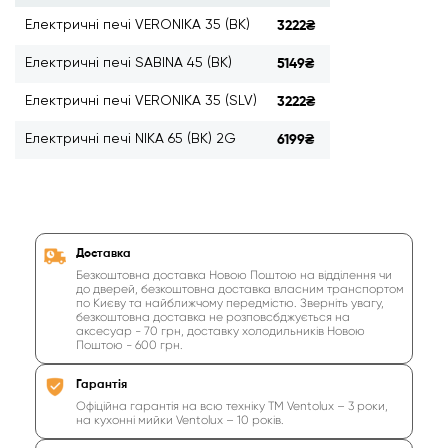
Електричні печі VERONIKA 35 (BK)
3222₴
Електричні печі SABINA 45 (BK)
5149₴
Електричні печі VERONIKA 35 (SLV)
3222₴
Електричні печі NIKA 65 (BK) 2G
6199₴
Доставка
Безкоштовна доставка Новою Поштою на відділення чи
до дверей, безкоштовна доставка власним транспортом
по Києву та найближчому передмістю. Зверніть увагу,
безкоштовна доставка не розповсбджується на
аксесуар - 70 грн, доставку холодильників Новою
Поштою - 600 грн.
Гарантія
Офіційна гарантія на всю техніку ТМ Ventolux – 3 роки,
на кухонні мийки Ventolux – 10 років.