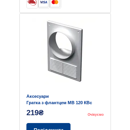
Аксесуари
Гратка з флантцем МВ 120 КВс
219₴
Очікуємо