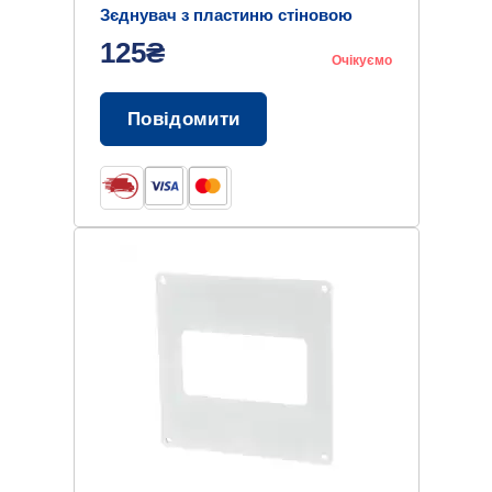
Зєднувач з пластиню стіновою
d125 з клапаном (КО125-KPZ)
125₴
Очікуємо
Повідомити