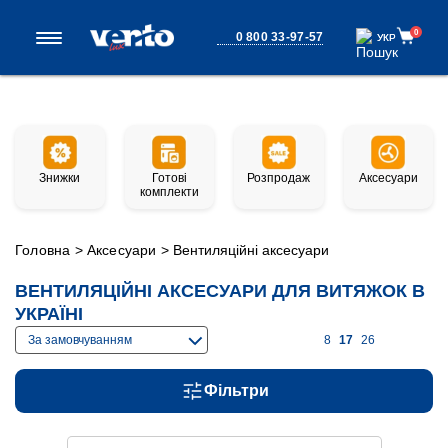
0
0 800 33-97-57
УКР
УКР
Знижки
Готові
Розпродаж
Аксесуари
комплекти
Головна
>
Аксесуари
>
Вентиляційні аксесуари
ВЕНТИЛЯЦІЙНІ АКСЕСУАРИ ДЛЯ ВИТЯЖОК В
УКРАЇНІ
За замовчуванням
8
17
26
Фільтри