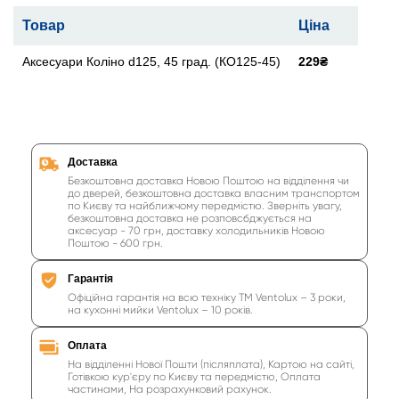
Товар
Ціна
Аксесуари Коліно d125, 45 град. (КО125-45)
229₴
Доставка
Безкоштовна доставка Новою Поштою на відділення чи
до дверей, безкоштовна доставка власним транспортом
по Києву та найближчому передмістю. Зверніть увагу,
безкоштовна доставка не розповсбджується на
аксесуар - 70 грн, доставку холодильників Новою
Поштою - 600 грн.
Гарантія
Офіційна гарантія на всю техніку ТМ Ventolux – 3 роки,
на кухонні мийки Ventolux – 10 років.
Оплата
На відділенні Нової Пошти (післяплата), Картою на сайті,
Готівкою кур'єру по Києву та передмістю, Оплата
частинами, На розрахунковий рахунок.