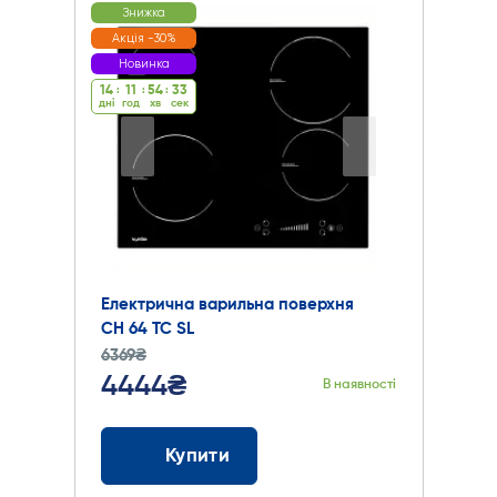
Знижка
Акція -30%
Новинка
14
:
11
:
54
:
32
дні
год
хв
cек
Електрична варильна поверхня
CH 64 TC SL
6369₴
4444₴
В наявності
Купити