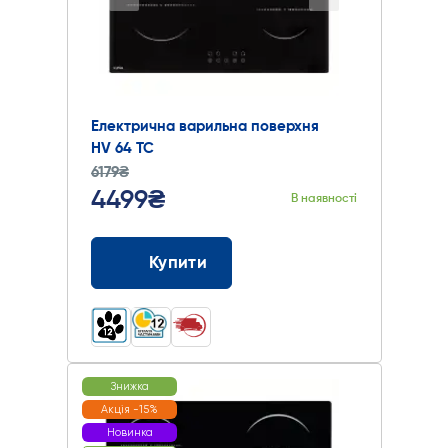
Електрична варильна поверхня
HV 64 TC
6179₴
4499₴
В наявності
Купити
Знижка
Акція -15%
Новинка