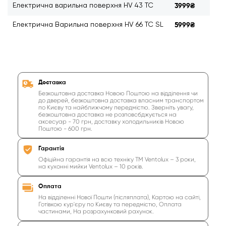
Електрична варильна поверхня HV 43 TC
3999₴
Електрична Варильна поверхня HV 66 TC SL
5999₴
Доставка
Безкоштовна доставка Новою Поштою на відділення чи
до дверей, безкоштовна доставка власним транспортом
по Києву та найближчому передмістю. Зверніть увагу,
безкоштовна доставка не розповсбджується на
аксесуар - 70 грн, доставку холодильників Новою
Поштою - 600 грн.
Гарантія
Офіційна гарантія на всю техніку ТМ Ventolux – 3 роки,
на кухонні мийки Ventolux – 10 років.
Оплата
На відділенні Нової Пошти (післяплата), Картою на сайті,
Готівкою кур'єру по Києву та передмістю, Оплата
частинами, На розрахунковий рахунок.