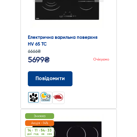
Електрична варильна поверхня
HV 65 TC
6666₴
5699₴
Очікуємо
Повідомити
Знижка
Акція -14%
14
:
11
:
54
:
32
дні
год
хв
cек