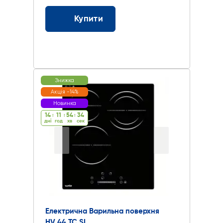
Купити
Знижка
Акція -14%
Новинка
14
:
11
:
54
:
33
дні
год
хв
cек
Електрична Варильна поверхня
HV 44 TC SL