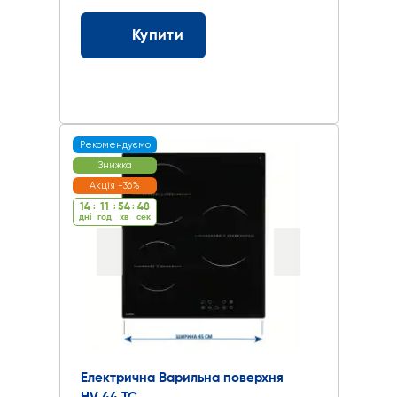
Купити
Рекомендуємо
Знижка
Акція -36%
14
:
11
:
54
:
47
дні
год
хв
cек
Електрична Варильна поверхня