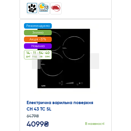
Рекомендуємо
Знижка
Акція -37%
Новинка
14
:
11
:
54
:
39
дні
год
хв
cек
Електрична варильна поверхня
СH 43 TC SL
6479₴
4099₴
В наявності