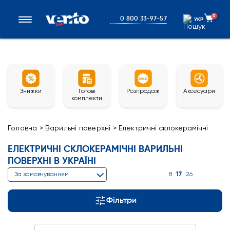
0
0 800 33-97-57
УКР
УКР
Знижки
Готові
Розпродаж
Аксесуари
комплекти
Головна
>
Варильні поверхні
>
Електричні склокерамічні
ЕЛЕКТРИЧНІ СКЛОКЕРАМІЧНІ ВАРИЛЬНІ
ПОВЕРХНІ В УКРАЇНІ
17
За замовчуванням
8
26
Фільтри