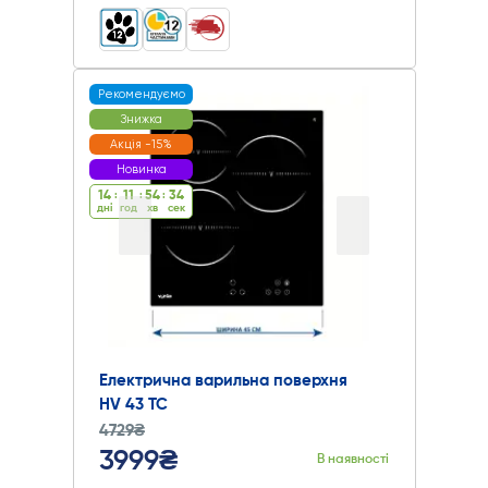
Рекомендуємо
Знижка
Акція -15%
Новинка
14
:
11
:
54
:
33
дні
год
хв
cек
Електрична варильна поверхня
HV 43 TC
4729₴
3999₴
В наявності