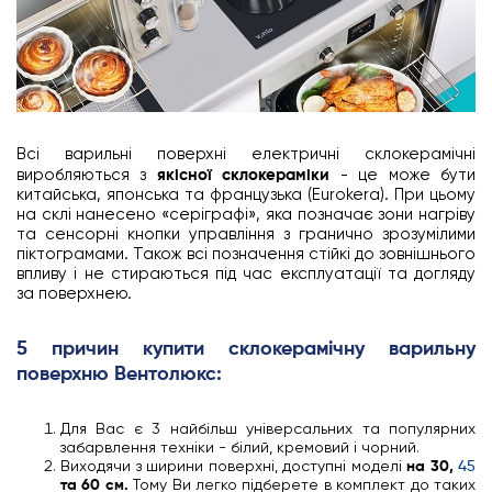
Всі варильні поверхні електричні склокерамічні
виробляються з
якісної склокераміки
- це може бути
китайська, японська та французька (Eurokera). При цьому
на склі нанесено «серіграфі», яка позначає зони нагріву
та сенсорні кнопки управління з гранично зрозумілими
піктограмами. Також всі позначення стійкі до зовнішнього
впливу і не стираються під час експлуатації та догляду
за поверхнею.
5 причин купити склокерамічну варильну
поверхню Вентолюкс:
Для Вас є 3 найбільш універсальних та популярних
забарвлення техніки - білий, кремовий і чорний.
Виходячи з ширини поверхні, доступні моделі
на 30,
45
та 60 см.
Тому Ви легко підберете в комплект до таких