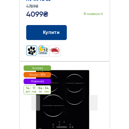
4789₴
4099₴
В наявності
Купити
Знижка
Акція -18%
Новинка
14
:
11
:
54
:
33
дні
год
хв
cек