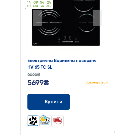
14
:
09
:
54
:
23
дні
год
хв
cек
Електрична Варильна поверхня
HV 65 TC SL
6666₴
5699₴
Закінчується
Купити