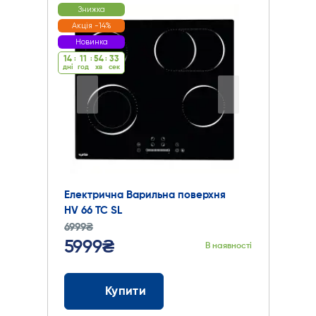
Знижка
Акція -14%
Новинка
14
:
11
:
54
:
32
дні
год
хв
cек
Електрична Варильна поверхня
HV 66 TC SL
6999₴
5999₴
В наявності
Купити