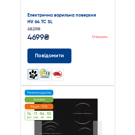
Електрична варильна поверхня
HV 64 TC SL
6829₴
4699₴
Очікуємо
Повідомити
Рекомендуємо
Знижка
Акція -15%
14
:
11
:
54
:
51
дні
год
хв
cек