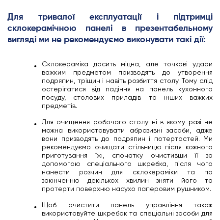
Для тривалої експлуатації і підтримці
склокерамічною панелі в презентабельному
вигляді ми не рекомендуємо виконувати такі дії:
Склокераміка досить міцна, але точкові удари
важким предметом призводять до утворення
подряпин, тріщин і навіть розбиття столу. Тому слід
остерігатися від падіння на панель кухонного
посуду, столових приладів та інших важких
предметів.
Для очищення робочого столу ні в якому разі не
можна використовувати абразивні засоби, адже
вони призводять до подряпин і потертостей. Ми
рекомендуємо очищати стільницю після кожного
приготування їжі, спочатку очистивши її за
допомогою спеціального шкребка, після чого
нанести розчин для склокераміки та по
закінченню декількох хвилин зняти його та
протерти поверхню насухо паперовим рушником.
Щоб очистити панель управління також
використовуйте шкребок та спеціальні засоби для