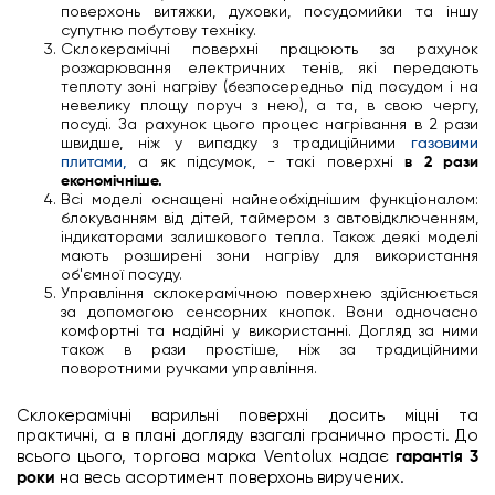
поверхонь витяжки, духовки, посудомийки та іншу
супутню побутову техніку.
Склокерамічні поверхні працюють за рахунок
розжарювання електричних тенів, які передають
теплоту зоні нагріву (безпосередньо під посудом і на
невелику площу поруч з нею), а та, в свою чергу,
посуді. За рахунок цього процес нагрівання в 2 рази
швидше, ніж у випадку з традиційними
газовими
плитами,
а як підсумок, - такі поверхні
в 2 рази
економічніше.
Всі моделі оснащені найнеобхіднішим функціоналом:
блокуванням від дітей, таймером з автовідключенням,
індикаторами залишкового тепла. Також деякі моделі
мають розширені зони нагріву для використання
об'ємної посуду.
Управління склокерамічною поверхнею здійснюється
за допомогою сенсорних кнопок. Вони одночасно
комфортні та надійні у використанні. Догляд за ними
також в рази простіше, ніж за традиційними
поворотними ручками управління.
Склокерамічні варильні поверхні досить міцні та
практичні, а в плані догляду взагалі гранично прості. До
всього цього, торгова марка Ventolux надає
гарантія 3
роки
на весь асортимент поверхонь виручених.