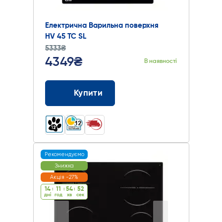
Електрична Варильна поверхня
HV 45 TC SL
5333₴
4349₴
В наявності
Купити
Рекомендуємо
Знижка
Акція -27%
14
:
11
:
54
:
51
дні
год
хв
cек