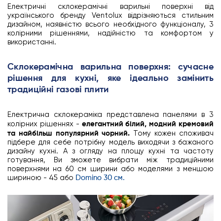
Електричні склокерамічні варильні поверхні від
українського бренду Ventolux відрізняються стильним
дизайном, наявністю всього необхідного функціоналу, 3
колірними рішеннями, надійністю та комфортом у
використанні.
Склокерамічна варильна поверхня: сучасне
рішення для кухні, яке ідеально замінить
традиційні газові плити
Електрична склокераміка представлена панелями в 3
колірних рішеннях -
елегантний білий, модний кремовий
та найбільш популярний чорний.
Тому кожен споживач
підбере для себе потрібну модель виходячи з бажаного
дизайну кухні. А з огляду на площу кухні та частоту
готування, Ви зможете вибрати між традиційними
поверхнями на 60 см ширини або моделями з меншою
шириною - 45 або
Domino 30 см.