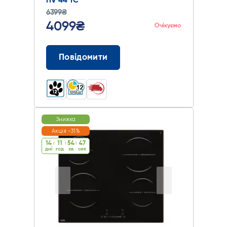
HV 44 TC
6399₴
4099₴
Очікуємо
Повідомити
Знижка
Акція -31%
14
:
11
:
54
:
46
дні
год
хв
cек