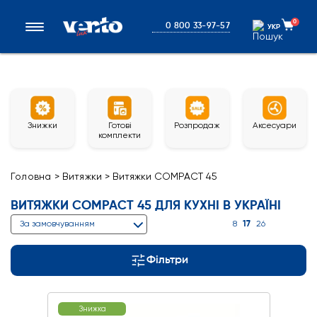
0
0 800 33-97-57
УКР
УКР
Знижки
Готові
Розпродаж
Аксесуари
комплекти
Головна
>
Витяжки
>
Витяжки COMPACT 45
ВИТЯЖКИ COMPACT 45 ДЛЯ КУХНІ В УКРАЇНІ
17
За замовчуванням
8
26
Фільтри
Знижка