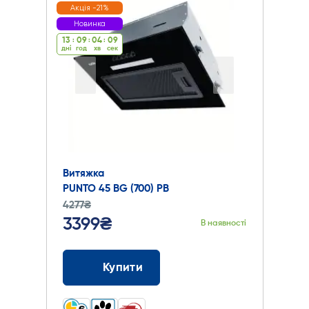
Акція -21%
Новинка
13
:
09
:
04
:
09
дні
год
хв
cек
Витяжка
PUNTO 45 BG (700) PB
4277₴
3399₴
В наявності
Купити