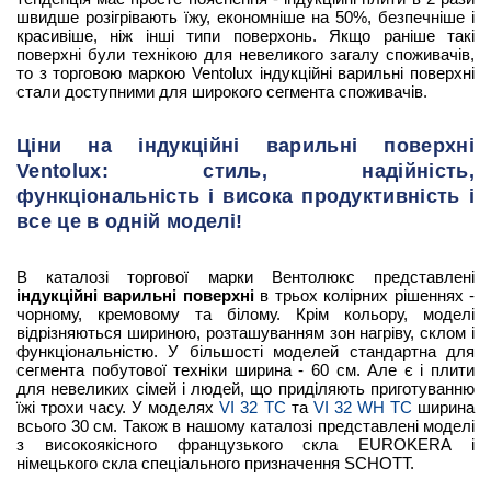
швидше розігрівають їжу, економніше на 50%, безпечніше і
красивіше, ніж інші типи поверхонь. Якщо раніше такі
поверхні були технікою для невеликого загалу споживачів,
то з торговою маркою Ventolux індукційні варильні поверхні
стали доступними для широкого сегмента споживачів.
Ціни на індукційні варильні поверхні
Ventolux: стиль, надійність,
функціональність і висока продуктивність і
все це в одній моделі!
В каталозі торгової марки Вентолюкс представлені
індукційні варильні поверхні
в трьох колірних рішеннях -
чорному, кремовому та білому. Крім кольору, моделі
відрізняються шириною, розташуванням зон нагріву, склом і
функціональністю. У більшості моделей стандартна для
сегмента побутової техніки ширина - 60 см. Але є і плити
для невеликих сімей і людей, що приділяють приготуванню
їжі трохи часу. У моделях
VI 32 TC
та
VI 32 WH TC
ширина
всього 30 см. Також в нашому каталозі представлені моделі
з високоякісного французького скла EUROKERA і
німецького скла спеціального призначення SCHOTT.