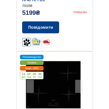
7019₴
5199₴
Очікуємо
Повідомити
Рекомендуємо
Знижка
Акція -20%
14
:
05
:
49
:
47
дні
год
хв
cек