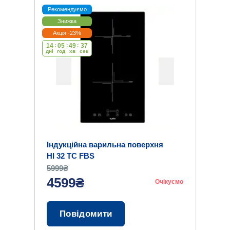
Рекомендуємо
Знижка
Акція -23%
14
:
05
:
49
:
36
дні
год
хв
cек
Індукційна варильна поверхня
HI 32 TC FBS
5999₴
4599₴
Очікуємо
Повідомити