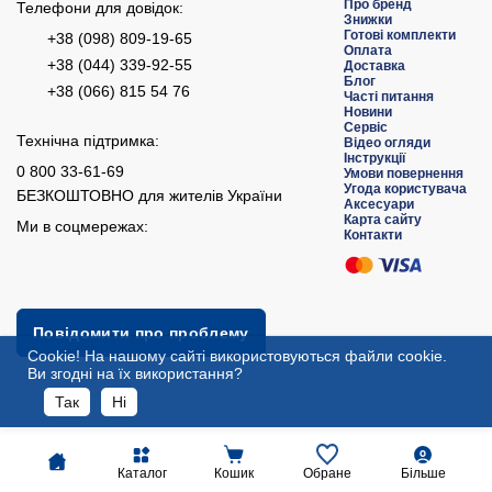
Про бренд
Телефони для довідок:
Знижки
Готові комплекти
+38 (098) 809-19-65
Оплата
+38 (044) 339-92-55
Доставка
Блог
+38 (066) 815 54 76
Часті питання
Новини
Сервіс
Технічна підтримка:
Відео огляди
Інструкції
0 800 33-61-69
Умови повернення
Угода користувача
БЕЗКОШТОВНО для жителів України
Аксесуари
Карта сайту
Ми в соцмережах:
Контакти
Повідомити про проблему
Сookie! На нашому сайті використовуються файли cookie.
Ви згодні на їх використання?
Так
Ні
Каталог
Кошик
Обране
Більше