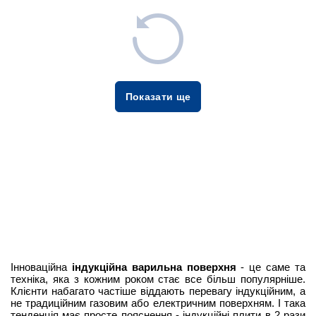
Показати ще
Інноваційна
індукційна варильна поверхня
- це саме та
техніка, яка з кожним роком стає все більш популярніше.
Клієнти набагато частіше віддають перевагу індукційним, а
не традиційним газовим або електричним поверхням. І така
тенденція має просте пояснення - індукційні плити в 2 рази