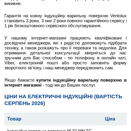
виникне.
Гарантія на кожну індукційну варильну поверхню Ventolux
становить 3 роки. З них 2 роки повного гарантійного сервісу і
1 рік безкоштовного сервісного обслуговування.
У нашому інтернет-магазині працюють кваліфіковані і
досвідчені менеджери, які з радістю допоможуть підібрати
техніку, а також розкажуть про її переваги та недоліки. Для
отримання детальної консультації зверніться до нас
зручним для Вас способом - по телефону, в онлайн чаті,
Viber, електронній пошті або просто заповніть форму
зворотного зв'язку, і наш менеджер передзвонить сам.
Якщо бажаєте
купити індукційну варильну поверхню в
інтернет магазині
- тоді ми до Ваших послуг.
ЦІНИ НА ЕЛЕКТРИЧНІ ІНДУКЦІЙНІ (ВАРТІСТЬ
СЕРПЕНЬ 2026)
Товар
Ціна
Індукційна варильна поверхня HI 32 WH TC