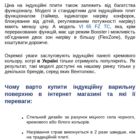
Ціна на індукційні плити також залежить від багатства
функціоналу. Моделі зі стандартним для індукційних плит
функціоналом (таймер, індикатори нагріву конфорок,
блокування від дітей, регулюванням потужності нагріву)
мають меншу ціну. А модель
VI 65 FZ TC
, яка, крім
перерахованих функцій, має ще режим Booster і можливість
об'єднання двох зон нагріву в більшу (FlexZone), буде
коштувати дорожче.
Окремої уваги заслуговують індукційні панелі кремового
кольору, котрі
в Україні
тільки отримують популярніть. Як
результат, такі моделі доступні на нашому ринку тільки у
декількох брендів, серед яких Вентолюкс.
Чому варто купити індукційну варильну
поверхню в інтернет магазині та які її
переваги:
Стильний дизайн за рахунок міцного скла чорного,
кремового або білого кольорів.
Нагрівання страв виконується в 2 рази швидше, ніж
на традиційній плиті.