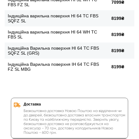
7099₴
FBS FZ SL
Індукційна варильна поверхня HI 64 TC FBS
8199₴
SQFZ SL
Індукційна варильна поверхня HI 64 WH TC
8199₴
FBS SL
Індукційна Варильна поверхня HI 64 TC FBS
8199₴
SQFZ SL (GRS)
Індукційна Варильна поверхня IH 64 TC FBS
8199₴
FZ SL MBG
Доставка
Безкоштовна доставка Новою Поштою на відділення чи
до дверей, безкоштовна доставка власним транспортом
по Києву та найближчому передмістю. Зверніть увагу,
безкоштовна доставка не розповсбджується на
аксесуар - 70 грн, доставку холодильників Новою
Поштою - 600 грн.