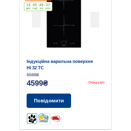
14
:
05
:
49
:
36
дні
год
хв
cек
Індукційна варильна поверхня
HI 32 TC
5949₴
4599₴
Очікуємо
Повідомити