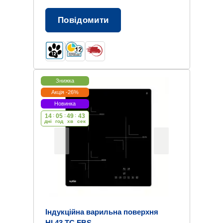
Повідомити
Знижка
Акція -26%
Новинка
14
:
05
:
49
:
42
дні
год
хв
cек
Індукційна варильна поверхня
HI 43 TC FBS