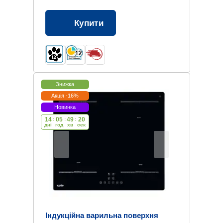
Купити
Знижка
Акція -16%
Новинка
14
:
05
:
49
:
19
дні
год
хв
cек
Індукційна варильна поверхня