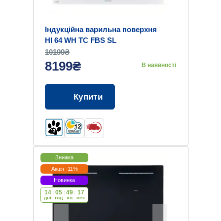
Індукційна варильна поверхня
HI 64 WH TC FBS SL
10199₴
8199₴
В наявності
Купити
Знижка
Акція -11%
Новинка
14
:
05
:
49
:
16
дні
год
хв
cек