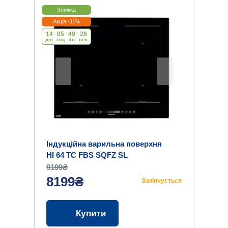
Знижка
Акція -11%
14
:
05
:
49
:
27
дні
год
хв
cек
Індукційна варильна поверхня
HI 64 TC FBS SQFZ SL
9199₴
8199₴
Закінчується
Купити