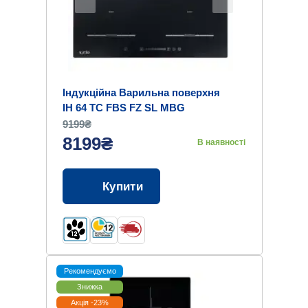
Індукційна Варильна поверхня
IH 64 TC FBS FZ SL MBG
9199₴
8199₴
В наявності
Купити
Рекомендуємо
Знижка
Акція -23%