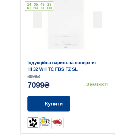
14
:
05
:
49
:
28
дні
год
хв
cек
Індукційна варильна поверхня
HI 32 WH TC FBS FZ SL
8099₴
7099₴
В наявності
Купити