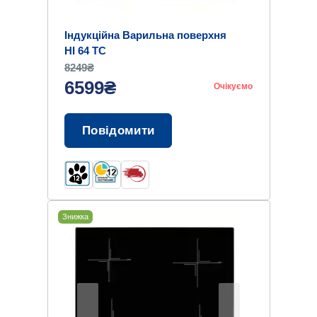
Індукційна Варильна поверхня
HI 64 TC
8249₴
6599₴
Очікуємо
Повідомити
Знижка