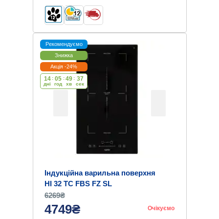
Рекомендуємо
Знижка
Акція -24%
14
:
05
:
49
:
36
дні
год
хв
cек
Індукційна варильна поверхня
HI 32 TC FBS FZ SL
6269₴
4749₴
Очікуємо