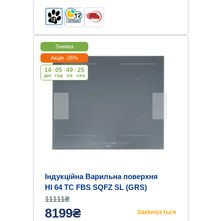
Знижка
Акція -26%
14
:
05
:
49
:
24
дні
год
хв
cек
Індукційна Варильна поверхня
HI 64 TC FBS SQFZ SL (GRS)
11111₴
8199₴
Закінчується