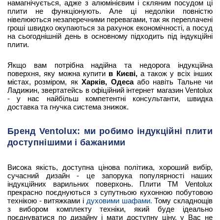
намагнічується, адже з алюмінієвим і скляним посудом ці
плити не функціонують. Але ці недоліки повністю
нівелюються незаперечними перевагами, так як переплачені
гроші швидко окупаються за рахунок економічності, а посуд
на сьогоднішній день в основному підходить під індукційні
плити.
Якщо вам потрібна надійна та недорога індукційна
поверхня, яку можна купити
в Києві,
а також у всіх інших
містах, розміром, як
Харків, Одеса
або навіть Тальне чи
Ладижин, звертатейсь в офіційний інтернет магазин Ventolux
- у нас найбільш компетентні консультанти, швидка
доставка та гнучка система знижок.
Бренд Ventolux: ми робимо індукційні плити
доступнішими і бажаними
Висока якість, доступна цінова політика, хороший вибір,
сучасний дизайн - це запорука популярності наших
індукційних варильних поверхонь. Плити ТМ Ventolux
прекрасно поєднуються з супутньою кухонною побутовою
технікою - витяжками і
духовими шафами.
Тому складнощів
з вибором комплекту техніки, який буде ідеально
поєднуватися по дизайну і мати доступну ціну, у Вас не