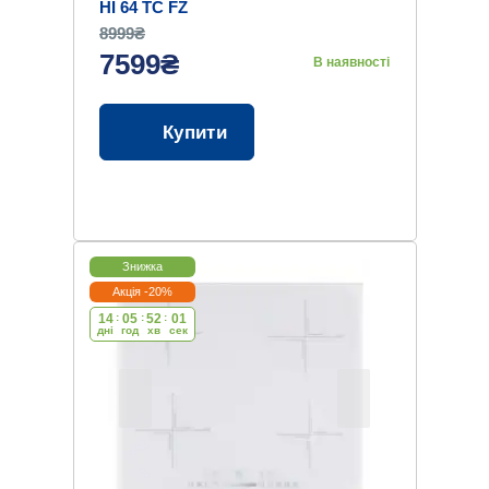
HI 64 TC FZ
8999₴
7599₴
В наявності
Купити
Знижка
Акція -20%
14
:
05
:
52
:
00
дні
год
хв
cек