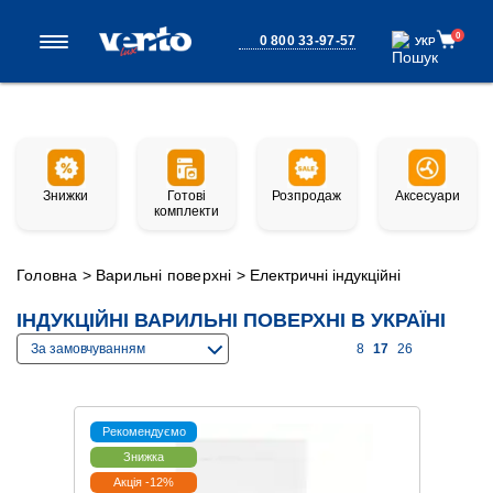
0
0 800 33-97-57
УКР
УКР
Знижки
Готові
Розпродаж
Аксесуари
комплекти
Головна
>
Варильні поверхні
>
Електричні індукційні
ІНДУКЦІЙНІ ВАРИЛЬНІ ПОВЕРХНІ В УКРАЇНІ
За замовчуванням
8
17
26
Рекомендуємо
Знижка
Акція -12%