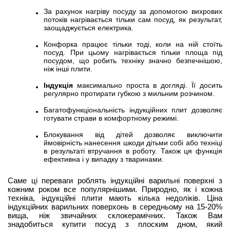
За рахунок нагріву посуду за допомогою вихрових
потоків нагрівається тільки сам посуд, як результат,
заощаджується електрика.
Конфорка працює тільки тоді, коли на ній стоїть
посуд. При цьому нагрівається тільки площа під
посудом, що робить техніку значно безпечнішою,
ніж інші плити.
Індукція
максимально проста в догляді. Її досить
регулярно протирати губкою з мильним розчином.
Багатофункціональність індукційних плит дозволяє
готувати страви в комфортному режимі.
Блокування від дітей дозволяє виключити
ймовірність нанесення шкоди дітьми собі або техніці
в результаті втручання в роботу. Також ця функція
ефективна і у випадку з тваринами.
Саме ці переваги роблять індукційні варильні поверхні з
кожним роком все популярнішими. Природно, як і кожна
техніка, індукційні плити мають кілька недоліків. Ціна
індукційних варильних поверхонь в середньому на 15-20%
вища, ніж звичайних склокерамічних. Також Вам
знадобиться купити посуд з плоским дном, який