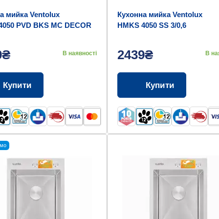
а мийка Ventolux
Кухонна мийка Ventolux
4050 PVD BKS MC DECOR
HMKS 4050 SS 3/0,6
9₴
2439₴
В наявності
В на
Купити
Купити
мо