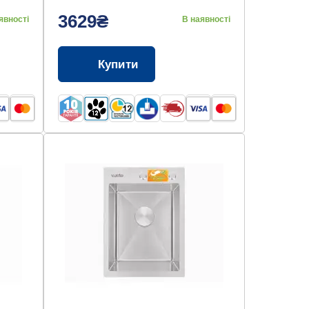
3629₴
явності
В наявності
Купити