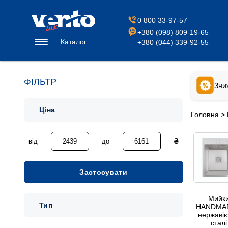
0 800 33-97-57
+380 (098) 809-19-65
Каталог
+380 (044) 339-92-55
ФІЛЬТР
Зни
Ціна
Головна
>
від
до
₴
Застосувати
Мийк
Тип
HANDMAD
нержавію
сталі