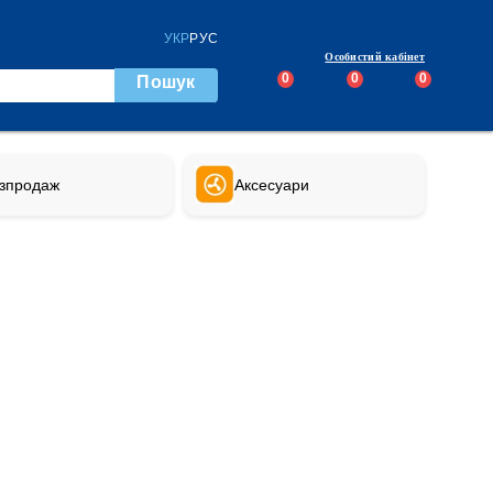
УКР
РУС
Особистий кабінет
0
0
0
Пошук
зпродаж
Аксесуари