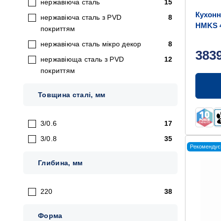
нержавіюча сталь
15
Кухонн
нержавіюча сталь з PVD
8
HMKS 
покриттям
3/0,8
нержавіюча сталь мікро декор
8
383
нержавіюща сталь з PVD
12
покриттям
Товщина сталі, мм
3/0.6
17
3/0.8
35
Рекомендує
Глибина, мм
220
38
Форма