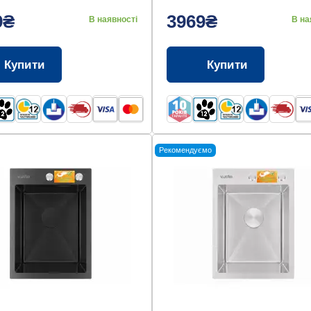
9₴
3969₴
В наявності
В на
Купити
Купити
Рекомендуємо