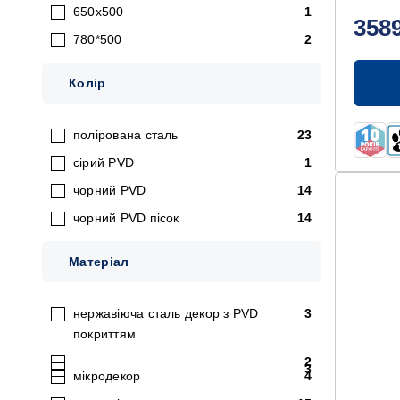
650x500
1
358
780*500
2
Колір
полірована сталь
23
сірий PVD
1
чорний PVD
14
чорний PVD пісок
14
Матеріал
нержавіюча сталь декор з PVD
3
покриттям
2
3
мікродекор
4