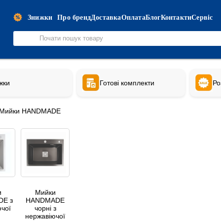
Знижки
Про бренд
Доставка
Оплата
Блог
Контакти
Сервіс
жки
Готові комплекти
Ро
Мийки HANDMADE
и
Мийки
E з
HANDMADE
чої
чорні з
нержавіючої