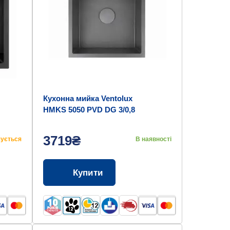
Кухонна мийка Ventolux
HMKS 5050 PVD DG 3/0,8
3719₴
чується
В наявності
Купити