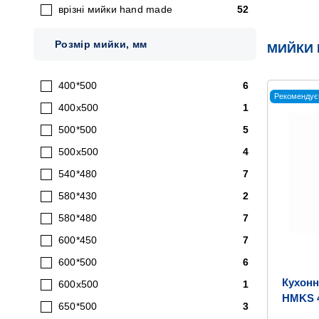
врізні мийки hand made
52
Розмір мийки, мм
МИЙКИ
400*500
6
Рекомендує
400х500
1
500*500
5
500x500
4
540*480
7
580*430
2
580*480
7
600*450
7
600*500
6
Кухонн
600х500
1
HMKS 4
650*500
3