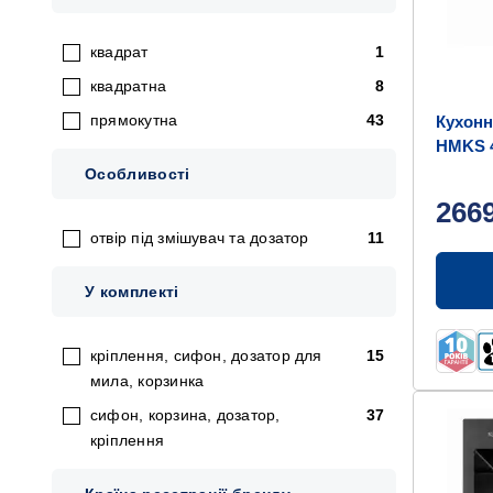
квадрат
1
квадратна
8
прямокутна
43
Кухонн
HMKS 4
Особливості
266
отвір під змішувач та дозатор
11
У комплекті
кріплення, сифон, дозатор для
15
мила, корзинка
сифон, корзина, дозатор,
37
кріплення