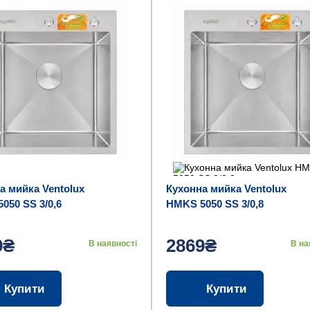
а мийка Ventolux
Кухонна мийка Ventolux
050 SS 3/0,6
HMKS 5050 SS 3/0,8
9₴
2869₴
В наявності
В на
Купити
Купити