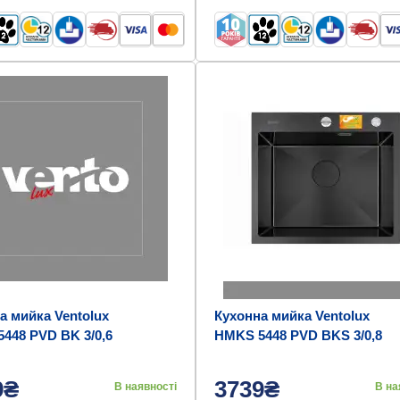
а мийка Ventolux
Кухонна мийка Ventolux
448 PVD BK 3/0,6
HMKS 5448 PVD BKS 3/0,8
9₴
3739₴
В наявності
В на