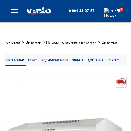
0
0 800 33-97-57
УКР
УКР
Головна
>
Витяжки
>
Плоскі (класичні) витяжки
>
Витяжка
PARMA 50 WH
ПРО ТОВАР
ОПИС
ВІДГУКИ/ПИТАННЯ
ОПЛАТА
ДОСТАВКА
СЕРВІС