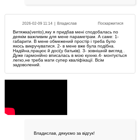
2026-02-09 11:14 |
Владислав
Поскаржитися
Витяжка(vento),яку я придбав мені сподобалась по
деякім важливим для мене параметрам. А саме: 1-
габарити. В мене обмежений простір і треба було
якось викручуватися. 2- в мене вже була подібна.
Надійна,працює й досі(у батьків). 3- зовнішній вигляд .
Дуже гармонійно вписалась в мою кухню.4- монтується
легко,не треба мати супер кваліфікації. Всім
задоволений.
Владислав, дякуємо за відгук!