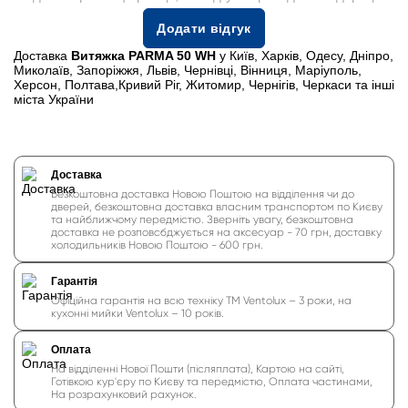
Додати відгук
Доставка
Витяжка PARMA 50 WH
у Київ, Харків, Одесу, Дніпро,
Миколаїв, Запоріжжя, Львів, Чернівці, Вінниця, Маріуполь,
Херсон, Полтава,Кривий Ріг, Житомир, Чернігів, Черкаси та інші
міста України
Доставка
Безкоштовна доставка Новою Поштою на відділення чи до
дверей, безкоштовна доставка власним транспортом по Києву
та найближчому передмістю. Зверніть увагу, безкоштовна
доставка не розповсбджується на аксесуар - 70 грн, доставку
холодильників Новою Поштою - 600 грн.
Гарантія
Офіційна гарантія на всю техніку ТМ Ventolux – 3 роки, на
кухонні мийки Ventolux – 10 років.
Оплата
На відділенні Нової Пошти (післяплата), Картою на сайті,
Готівкою кур'єру по Києву та передмістю, Оплата частинами,
На розрахунковий рахунок.