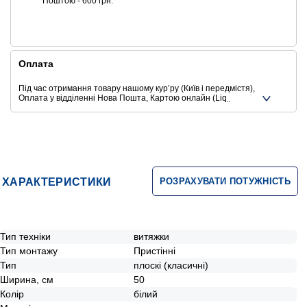
Поштою - 600 грн.
Оплата
Під час отримання товару нашому курʼру (Київ і передмістя),
Оплата у відділенні Нова Пошта, Картою онлайн (Liqpay,
Privat24, Google Pay, Apple Pay, Mastercard, Visa),
Безготівковими способами оплати
Ще додаткові способи оплати
ХАРАКТЕРИСТИКИ
РОЗРАХУВАТИ ПОТУЖНІСТЬ
Тип техніки
витяжки
Тип монтажу
Пристінні
Тип
плоскі (класичні)
Ширина, см
50
Колір
білий