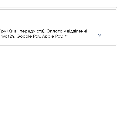
у (Київ і передмістя), Оплата у відділенні
ivat24, Google Pay, Apple Pay, Mastercard,
ти