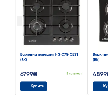
3G
Варильна поверхня HG C7G CEST
Варильн
(BK)
(BK)
6799₴
4899
явності
В наявності
Купити
Ку