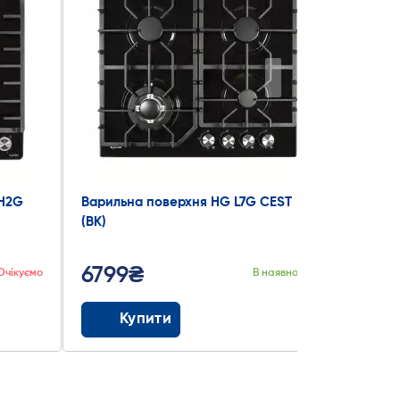
-H2G
Варильна поверхня HG L7G CEST
Вариль
(BK)
CEST (B
6799₴
7333
Очікуємо
В наявності
Купити
К