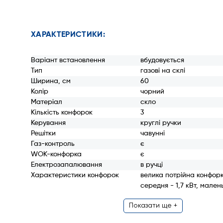
ХАРАКТЕРИСТИКИ:
Варіант встановлення
вбудовується
Тип
газові на склі
Ширина, см
60
Колір
чорний
Матеріал
скло
Кількість конфорок
3
Керування
круглі ручки
Решітки
чавунні
Газ-контроль
є
WOK-конфорка
є
Електрозапалювання
в ручці
Характеристики конфорок
велика потрійна конфорка
середня - 1,7 кВт, малень
Показати ще +