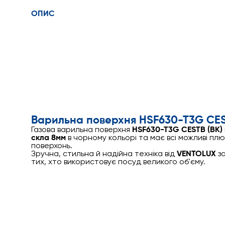
ОПИС
Варильна поверхня HSF630-T3G CES
Газова варильна поверхня
HSF630-T3G CESTB (BK)
скла 8мм
в чорному кольорі та має всі можливі пл
поверхонь.
Зручна, стильна й надійна техніка від
VENTOLUX
за
тих, хто використовує посуд великого об'єму.