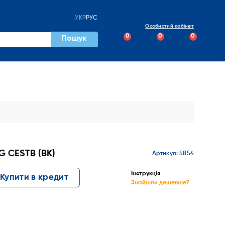
УКР
РУС
Особистий кабінет
0
0
0
Пошук
 CESTB (BK)
Артикул: 5854
Інструкція
Купити в кредит
Знайшли дешевше?