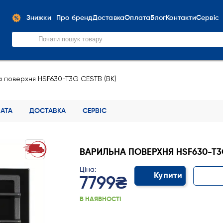
Знижки
Про бренд
Доставка
Оплата
Блог
Контакти
Сервіс
 поверхня HSF630-T3G CESTB (BK)
АТА
ДОСТАВКА
СЕРВІС
ВАРИЛЬНА ПОВЕРХНЯ HSF630-T3G
Ціна:
Купити
7799₴
В НАЯВНОСТІ