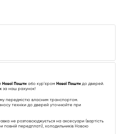
я
Нової Пошти
або курʼєром
Нової Пошти
до дверей.
ж за наш рахунок!
ому передмістю власним транспортом.
 заносу техніки до дверей уточнюйте при
авка не розповсюджується на аксесуари (вартість
ри повній передплаті), холодильників Новою