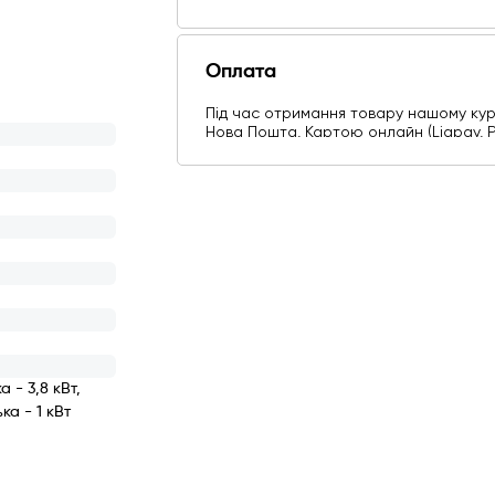
Оплата
Під час отримання товару нашому курʼр
Нова Пошта, Картою онлайн (Liqpay, Pr
Visa), Безготівковими способами опла
Ще додаткові способи оплати
 - 3,8 кВт,
ка - 1 кВт