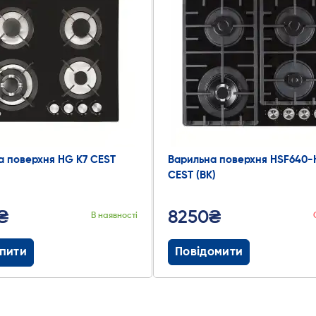
а поверхня HG K7 CEST
Варильна поверхня HSF640
CEST (BK)
₴
8250₴
В наявності
пити
Повідомити