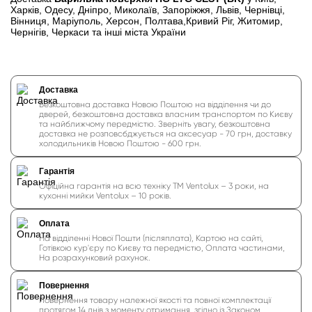
Харків, Одесу, Дніпро, Миколаїв, Запоріжжя, Львів, Чернівці,
Вінниця, Маріуполь, Херсон, Полтава,Кривий Ріг, Житомир,
Чернігів, Черкаси та інші міста України
Доставка
Безкоштовна доставка Новою Поштою на відділення чи до
дверей, безкоштовна доставка власним транспортом по Києву
та найближчому передмістю. Зверніть увагу, безкоштовна
доставка не розповсбджується на аксесуар - 70 грн, доставку
холодильників Новою Поштою - 600 грн.
Гарантія
Офіційна гарантія на всю техніку ТМ Ventolux – 3 роки, на
кухонні мийки Ventolux – 10 років.
Оплата
На відділенні Нової Пошти (післяплата), Картою на сайті,
Готівкою кур'єру по Києву та передмістю, Оплата частинами,
На розрахунковий рахунок.
Повернення
Повернення товару належної якості та повної комплектації
протягом 14 днів з моменту отримання, згідно із Законом