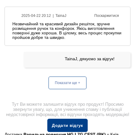
2025-04-22 20:12 |
TainaJ
Поскаржитися
Незвичайний та красивий дизайн решіток, зручне
розміщення ручок та конфорок. Якісь виготовлення
поверхні дуже хороша. В цілому, весь процес прокупки
пройшов добре та швидко.
TainaJ, дякуємо за відгук!
Показати ще +
Тут Ви можете залишити відгук про продукт! Просимо
звернути увагу, що, для уникнення спаму і публікації
недостовірної інформації, всі відгуки проходять модерацію!
Додати відгук
Доставка
Варильна поверхня HG L7G CEST (BK)
у Київ,