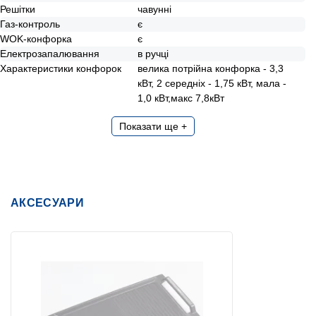
Решітки
чавунні
Газ-контроль
є
WOK-конфорка
є
Електрозапалювання
в ручці
Характеристики конфорок
велика потрійна конфорка - 3,3
кВт, 2 середніх - 1,75 кВт, мала -
1,0 кВт,макс 7,8кВт
Показати ще +
АКСЕСУАРИ