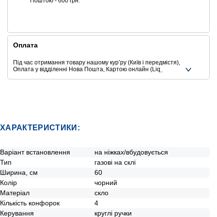
Поштою - 600 грн.
Оплата
Під час отримання товару нашому курʼру (Київ і передмістя),
Оплата у відділенні Нова Пошта, Картою онлайн (Liqpay,
Privat24, Google Pay, Apple Pay, Mastercard, Visa),
Безготівковими способами оплати
Ще додаткові способи оплати
ХАРАКТЕРИСТИКИ:
Варіант встановлення
на ніжках/вбудовується
Тип
газові на склі
Ширина, см
60
Колір
чорний
Матеріал
скло
Кількість конфорок
4
Керування
круглі ручки