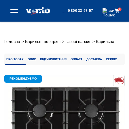
0
0 800 33-97-57
УКР
УКР
Головна
>
Варильні поверхні
>
Газові на склі
>
Варильна
поверхня HG L7G CEST (BK)
ПРО ТОВАР
ОПИС
ВІДГУКИ/ПИТАННЯ
ОПЛАТА
ДОСТАВКА
СЕРВІС
РЕКОМЕНДУЄМО