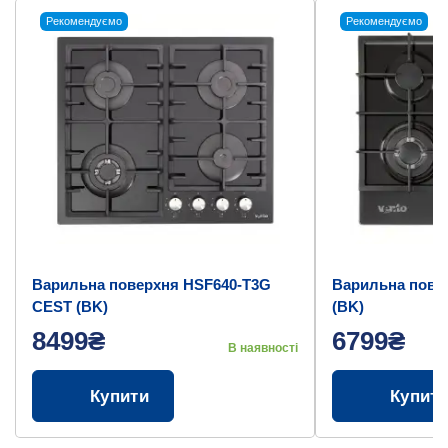
Рекомендуємо
Рекомендуємо
Варильна поверхня HSF640-T3G
Варильна пове
CEST (BK)
(BK)
8499₴
6799₴
В наявності
Купити
Купит