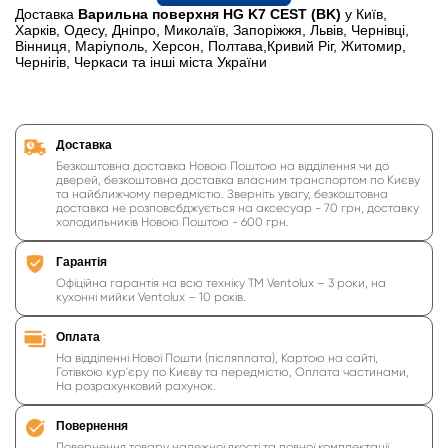
Доставка
Варильна поверхня HG K7 CEST (BK)
у Київ,
Харків, Одесу, Дніпро, Миколаїв, Запоріжжя, Львів, Чернівці,
Вінниця, Маріуполь, Херсон, Полтава,Кривий Ріг, Житомир,
Чернігів, Черкаси та інші міста України
Доставка
Безкоштовна доставка Новою Поштою на відділення чи до
дверей, безкоштовна доставка власним транспортом по Києву
та найближчому передмістю. Зверніть увагу, безкоштовна
доставка не розповсбджується на аксесуар - 70 грн, доставку
холодильників Новою Поштою - 600 грн.
Гарантія
Офіційна гарантія на всю техніку ТМ Ventolux – 3 роки, на
кухонні мийки Ventolux – 10 років.
Оплата
На відділенні Нової Пошти (післяплата), Картою на сайті,
Готівкою кур'єру по Києву та передмістю, Оплата частинами,
На розрахунковий рахунок.
Повернення
Повернення товару належної якості та повної комплектації