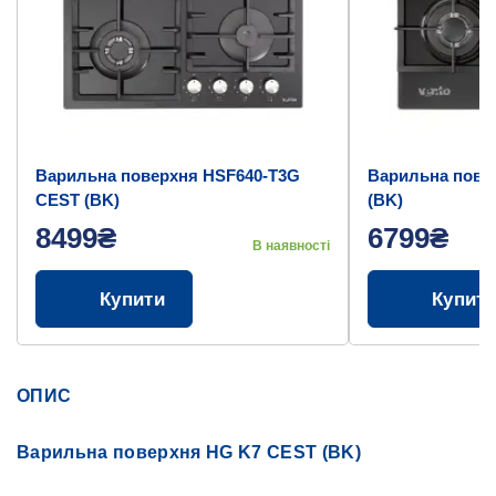
Варильна поверхня HSF640-T3G
Варильна пове
CEST (BK)
(BK)
8499₴
6799₴
В наявності
Купити
Купит
ОПИС
Варильна поверхня HG K7 CEST (BK)