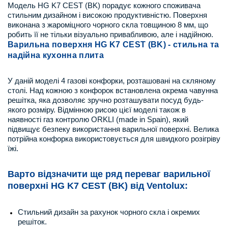
Модель HG K7 CEST (BK) порадує кожного споживача
стильним дизайном і високою продуктивністю. Поверхня
виконана з жароміцного чорного скла товщиною 8 мм, що
робить її не тільки візуально привабливою, але і надійною.
Варильна поверхня HG K7 CEST (BK) - стильна та
надійна кухонна плита
У даній моделі 4 газові конфорки, розташовані на скляному
столі. Над кожною з конфорок встановлена окрема чавунна
решітка, яка дозволяє зручно розташувати посуд будь-
якого розміру. Відмінною рисою цієї моделі також в
наявності газ контролю ORKLI (made in Spain), який
підвищує безпеку використання варильної поверхні. Велика
потрійна конфорка використовується для швидкого розігріву
їжі.
Варто відзначити ще ряд переваг варильної
поверхні HG K7 CEST (BK) від Ventolux:
Стильний дизайн за рахунок чорного скла і окремих
решіток.