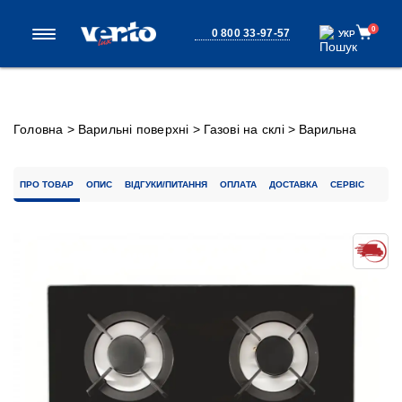
0
0 800 33-97-57
УКР
УКР
Головна
>
Варильні поверхні
>
Газові на склі
>
Варильна
поверхня HG K7 CEST (BK)
ПРО ТОВАР
ОПИС
ВІДГУКИ/ПИТАННЯ
ОПЛАТА
ДОСТАВКА
СЕРВІС