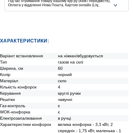
Під час отримання товару нашому курʼру (Київ і передмістя),
Оплата у відділенні Нова Пошта, Картою онлайн (Liqpay,
Privat24, Google Pay, Apple Pay, Mastercard, Visa),
Безготівковими способами оплати
Ще додаткові способи оплати
ХАРАКТЕРИСТИКИ:
Варіант встановлення
на ніжках/вбудовується
Тип
газові на склі
Ширина, см
60
Колір
чорний
Матеріал
скло
Кількість конфорок
4
Керування
круглі ручки
Решітки
чавунні
Газ-контроль
є
WOK-конфорка
є
Електрозапалювання
в ручці
Характеристики конфорок
велика конфорка - 3,3 кВт, 2
середніх - 1,75 кВт, маленька - 1