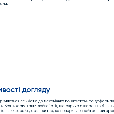
ами.
ивості догляду
ирізняється стійкістю до механічних пошкоджень та деформац
ави без використання зайвої олії, що сприяє створенню біль
іальних засобів, оскільки гладка поверхня запобігає пригор