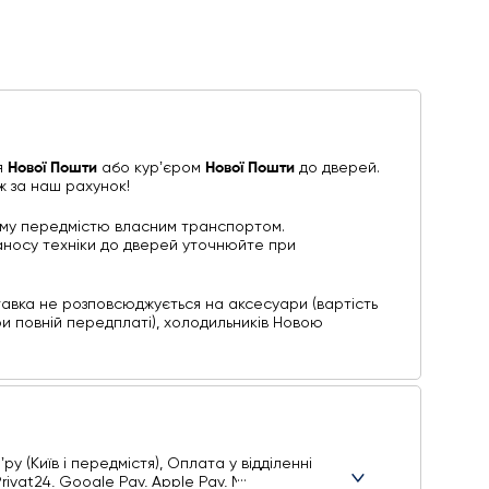
я
Нової Пошти
або курʼєром
Нової Пошти
до дверей.
ж за наш рахунок!
ому передмістю власним транспортом.
 заносу техніки до дверей уточнюйте при
авка не розповсюджується на аксесуари (вартість
ри повній передплаті), холодильників Новою
у (Київ і передмістя), Оплата у відділенні
ivat24, Google Pay, Apple Pay, Mastercard,