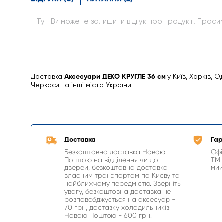
Тут Ви можете залишити відгук про продукт! Просимо
Доставка
Аксесуари ДЕКО КРУГЛЕ 36 см
у Київ, Харків, О
Черкаси та інші міста України
Доставка
Гар
Безкоштовна доставка Новою
Офі
Поштою на відділення чи до
ТМ 
дверей, безкоштовна доставка
мий
власним транспортом по Києву та
найближчому передмістю. Зверніть
увагу, безкоштовна доставка не
розповсбджується на аксесуар -
70 грн, доставку холодильників
Новою Поштою - 600 грн.