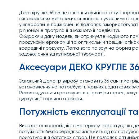
Деко кругле 36 см це втілення сучасного кулінарного
високоякісних металевих сплавів за сучасними станд
універсальне призначення дозволяє використовувати 
рівномірне прогрівання кожного інгредієнта.
Обираючи дану модель, ви отримуєте надійного поміч
продуманій ергономіці та оптимальній товщині стінок
всередині продукту. Легка вага та зручна форма р
задоволення від кулінарної творчості.
Аксесуари ДЕКО КРУГЛЕ 36 
Загальний діаметр виробу становить 36 сантиметрів
встановлення не потребують жодних додаткових зус
Рекомендується враховувати ці розміри перед поку
циркуляції гарячого повітря.
Потужність експлуатації та
Висока теплопровідність матеріалу гарантує, що д
потужність безпосередньо залежить від вашої духо
приготування багатьох страв. Це дозволяє оптимізу