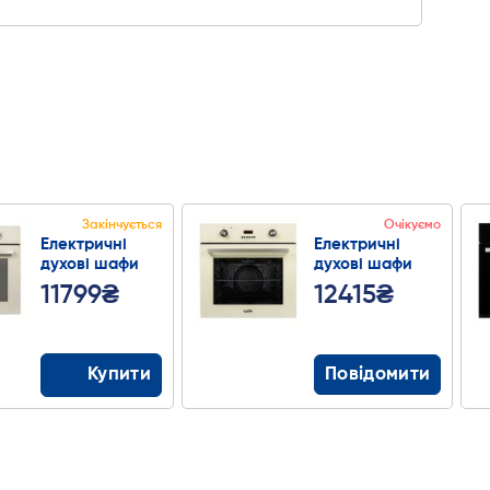
ти
Закінчується
Очікуємо
Електричні
Електричні
духові шафи
духові шафи
DUBLIN
ROMA
11799₴
12415₴
Купити
Повідомити