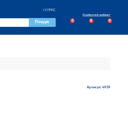
УКР
РУС
Особистий кабінет
0
0
0
Пошук
Артикул: 4959