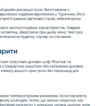
й дизайн для вашої кухні. Виготовлене з
вироблено надійним виробником у Туреччині. Його
ля приготування святкових страв, забезпечуючи
своїх експлуатаційних характеристик. Завдяки
на випічці, зберігаючи при цьому ніжну текстуру
еретворюючи буденну справу на справжнє
арити
артних побутових духових шаф. Монтаж та
а стандартних решітках або напрямних духовок.
чу камеру вашого пристрою без перешкод для
високими температурними режимами. Хоча параметр
вному розподілу тепла, що значно скорочує час
офесійний результат у домашніх умовах щоразу, коли