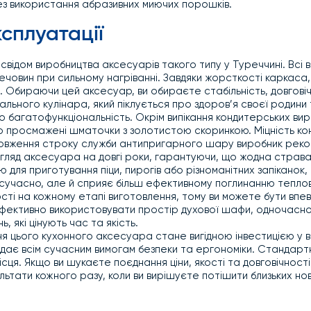
без використання абразивних миючих порошків.
ксплуатації
освідом виробництва аксесуарів такого типу у Туреччині. Всі
ечовин при сильному нагріванні. Завдяки жорсткості каркаса,
. Обираючи цей аксесуар, ви обираєте стабільність, довговіч
ального кулінара, який піклується про здоров’я своєї родини
багатофункціональність. Окрім випікання кондитерських вир
но просмажені шматочки з золотистою скоринкою. Міцність ко
одовження строку служби антипригарного шару виробник реком
гляд аксесуара на довгі роки, гарантуючи, що жодна страва
ля приготування піци, пирогів або різноманітних запіканок, о
є сучасно, але й сприяє більш ефективному поглинанню теплов
ті на кожному етапі виготовлення, тому ви можете бути впевн
ефективно використовувати простір духової шафи, одночасно 
 які цінують час та якість.
я цього кухонного аксесуара стане вигідною інвестицією у 
відає всім сучасним вимогам безпеки та ергономіки. Стандартн
місця. Якщо ви шукаєте поєднання ціни, якості та довговічно
ультати кожного разу, коли ви вирішуєте потішити близьких н