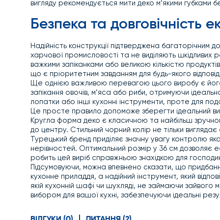
вигляду рекомендується мити деко м’якими губками 
Безпека та довговічність е
Надійність конструкції підтверджена багаторічним д
харчової промисловості та не виділяють шкідливих р
важкими запіканками або великою кількістю продуктів
що є пріоритетним завданням для будь-якого відповід
Ще однією важливою перевагою цього виробу є його 
запікання овочів, м’яса або риби, отримуючи ідеаль
лопатки або інші кухонні інструменти, проте для п
Це просте правило допоможе зберегти ідеальний ви
Кругла форма деко є класичною та найбільш зручною д
до центру. Стильний чорний колір не тільки вигляда
Турецький бренд приділяє значну увагу контролю якос
нерівностей. Оптимальний розмір у 36 см дозволяє 
робить цей виріб справжньою знахідкою для господинь,
Підсумовуючи, можна впевнено сказати, що придбанн
кухонне приладдя, а надійний інструмент, який відпо
якій кухонній шафі чи шухляді, не займаючи зайвого 
вибором для вашої кухні, забезпечуючи ідеальні рез
ВІДГУКИ (0)
ПИТАННЯ (2)