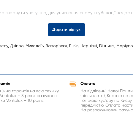
 звернути увагу, що, для уникнення спаму і публікації недосто
Додати відгук
десу, Дніпро, Миколаїв, Запоріжжя, Львів, Чернівці, Вінниця, Маріуп
антія
Оплата
ційна гарантія на всю техніку
На відділенні Нової Пошти
Ventolux – 3 роки, на кухонні
(післяплата), Картою на са
ки Ventolux – 10 років.
Готівкою кур'єру по Києву
передмістю, Оплата част
На розрахунковий рахуно