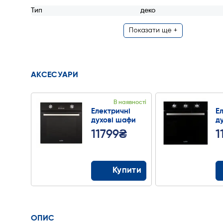
Тип
деко
Показати ще +
АКСЕСУАРИ
В наявності
Електричні
Е
духові шафи
д
LONDON
A
11799₴
1
Купити
ОПИС