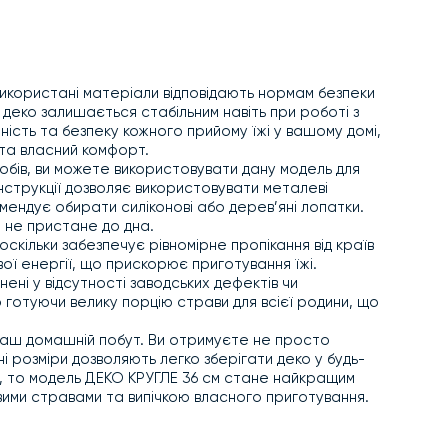
 використані матеріали відповідають нормам безпеки
 деко залишається стабільним навіть при роботі з
ність та безпеку кожного прийому їжі у вашому домі,
 та власний комфорт.
обів, ви можете використовувати дану модель для
нструкції дозволяє використовувати металеві
ендує обирати силіконові або дерев’яні лопатки.
 не пристане до дна.
скільки забезпечує рівномірне пропікання від країв
ої енергії, що прискорює приготування їжі.
ені у відсутності заводських дефектів чи
готуючи велику порцію страви для всієї родини, що
ваш домашній побут. Ви отримуєте не просто
і розміри дозволяють легко зберігати деко у будь-
сті, то модель ДЕКО КРУГЛЕ 36 см стане найкращим
овими стравами та випічкою власного приготування.