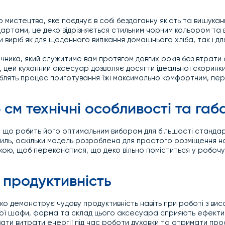
 мистецтва, яке поєднує в собі бездоганну якість та вишукани
артами, це деко відрізняється стильним чорним кольором та 
виріб як для щоденного випікання домашнього хліба, так і д
ника, який служитиме вам протягом довгих років без втрати 
, цей кухонний аксесуар дозволяє досягти ідеальної скоринки 
облять процес приготування їжі максимально комфортним, п
см технічні особливості та габ
, що робить його оптимальним вибором для більшості станд
иль, оскільки модель розроблена для простого розміщення н
пкою, щоб переконатися, що деко вільно поміститься у робо
 продуктивність
еко демонструє чудову продуктивність навіть при роботі з 
вої шафи, форма та склад цього аксесуара сприяють ефекти
вати витрати енергії під час роботи духовки та отримати пр