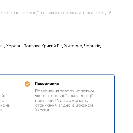
вірної інформації, всі відгуки проходять модерацію!
оль, Херсон, Полтава,Кривий Ріг, Житомир, Чернігів,
Повернення
Повернення товару належної
йті,
якості та повної комплектації
 та
протягом 14 днів з моменту
инами,
отримання, згідно із Законом
к.
України.