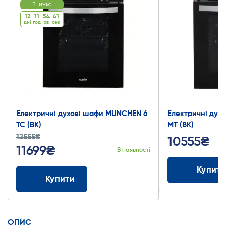
Знижка
12
11
54
40
дні
год
хв
cек
Електричні духові шафи MUNCHEN 6
Електричні дух
TC (BK)
MT (BK)
12555₴
10555₴
11699₴
В наявності
Купити
Купити
ОПИС