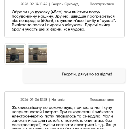
2026-02-14 15:42 |
Георгій Сухомуд
Поскаржитися
Обрали цю духовку (45см) аби вмістити поруч
посудомийну машину. Зручна, швидше прогрівається
ніж попередня (60см), готували м'ясо і рибу в "рукаві".
Випікаємо паски і пироги з яблуками. Доречі мийку
брали участь цієї ж фірми. Усе чудово.
Георгій, дякуємо за відгук!
2026-01-06 13:28 |
Наталія
Поскаржитися
Жахлива,нікому не рекомендую, принесла мені купу
неприємностей і витрат. При використанні вибивало
електроенергію, потім плавилось та смерділа. Мали
запекти мясо для гостей, а натомість опинитись без
електроенергії, мусіли визивати електрика і. т.д.. Якщо