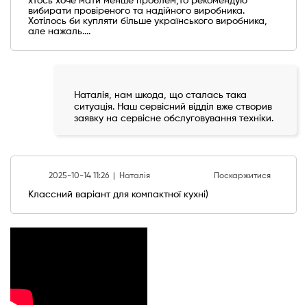
хтось хоче мати менше проблем,то рекомендую
вибирати провіреного та надійного виробника.
Хотілось би купляти більше українського виробника,
але нажаль....
Наталія, нам шкода, що сталась така
ситуація. Наш сервісний відділ вже створив
заявку на сервісне обслуговування техніки.
2025-10-14 11:26 |
Наталія
Поскаржитися
Классний варіант для компактної кухні)