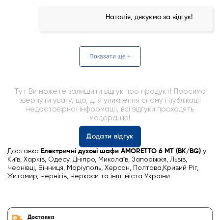
Наталія, дякуємо за відгук!
Показати ще +
Тут Ви можете залишити відгук про продукт! Просимо
звернути увагу, що, для уникнення спаму і публікації
недостовірної інформації, всі відгуки проходять
модерацію!
Додати відгук
Доставка
Електричні духові шафи AMORETTO 6 MT (BK/BG)
у
Київ, Харків, Одесу, Дніпро, Миколаїв, Запоріжжя, Львів,
Чернівці, Вінниця, Маріуполь, Херсон, Полтава,Кривий Ріг,
Житомир, Чернігів, Черкаси та інші міста України
Доставка