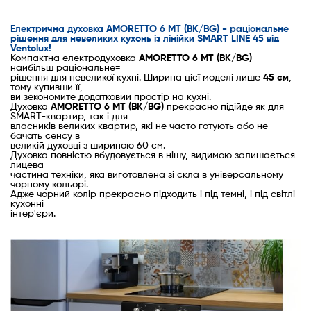
Електрична духовка AMORETTO 6 MT (BK/BG) - раціональне
рішення для невеликих кухонь із лінійки SMART LINE 45 від
Ventolux!
Компактна електродуховка
AMORETTO 6 MT (BK/BG)
–
найбільш раціональне=
рішення для невеликої кухні. Ширина цієї моделі лише
45 см
,
тому купивши її,
ви зекономите додатковий простір на кухні.
Духовка
AMORETTO 6 MT (BK/BG)
прекрасно підійде як для
SMART-квартир, так і для
власників великих квартир, які не часто готують або не
бачать сенсу в
великій духовці з шириною 60 см.
Духовка повністю вбудовується в нішу, видимою залишається
лицева
частина техніки, яка виготовлена зі скла в універсальному
чорному кольорі.
Адже чорний колір прекрасно підходить і під темні, і під світлі
кухонні
інтер'єри.