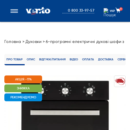
0
0 800 33-97-57
УКР
УКР
Головна
>
Духовки
>
6-програмні електричні духові шафи з
конвекцією
>
Електричні духові шафи AMORETTO 6 MT
(BK/BG)
ПРО ТОВАР
ОПИС
ВІДГУКИ/ПИТАННЯ
ВІДЕО
ОПЛАТА
ДОСТАВКА
СЕРВІС
АКЦІЯ -11%
ЗНИЖКА
РЕКОМЕНДУЄМО