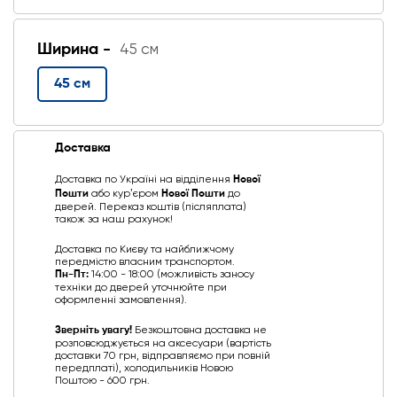
Ширина -
45 см
45 см
Доставка
Доставка по Україні на відділення
Нової
Пошти
або курʼєром
Нової Пошти
до
дверей. Переказ коштів (післяплата)
також за наш рахунок!
Доставка по Києву та найближчому
передмістю власним транспортом.
Пн-Пт:
14:00 - 18:00 (можливість заносу
техніки до дверей уточнюйте при
оформленні замовлення).
Зверніть увагу!
Безкоштовна доставка не
розповсюджується на аксесуари (вартість
доставки 70 грн, відправляємо при повній
передплаті), холодильників Новою
Поштою - 600 грн.