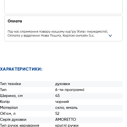
Оплата
Під час отримання товару нашому курʼру (Київ і передмістя),
Оплата у відділенні Нова Пошта, Картою онлайн (Liqpay,
Privat24, Google Pay, Apple Pay, Mastercard, Visa),
Безготівковими способами оплати
Ще додаткові способи оплати
ХАРАКТЕРИСТИКИ:
Тип техніки
духовки
Тип
6-ти програмні
Ширина, см
45
Колір
чорний
Матеріал
скло, емаль
Об'єм, л
52
Серія духовки
AMORETTO
Тип ручок керування
круглі ручки