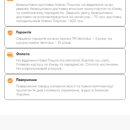
Безкоштовна доставка Новою Поштою на відділення чи до
дверей, безкоштовна доставка власним транспортом по Києву
та найближчому передмістю. Зверніть увагу, безкоштовна
доставка не розповсбджується на аксесуар - 70 грн, доставку
холодильників Новою Поштою - 600 грн.
Гарантія
Офіційна гарантія на всю техніку ТМ Ventolux – 3 роки, на
кухонні мийки Ventolux – 10 років.
Оплата
На відділенні Нової Пошти (післяплата), Картою на сайті,
Готівкою кур'єру по Києву та передмістю, Оплата частинами,
На розрахунковий рахунок.
Повернення
Повернення товару належної якості та повної комплектації
протягом 14 днів з моменту отримання, згідно із Законом
України.