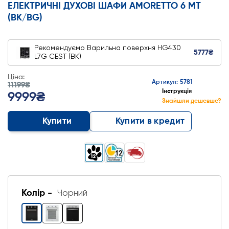
ЕЛЕКТРИЧНІ ДУХОВІ ШАФИ AMORETTO 6 MT
(BK/BG)
Рекомендуємо
Варильна поверхня HG430
5777₴
L7G CEST (BK)
Ціна:
Артикул: 5781
11199₴
Інструкція
9999₴
Знайшли дешевше?
Купити
Купити в кредит
Колір -
Чорний