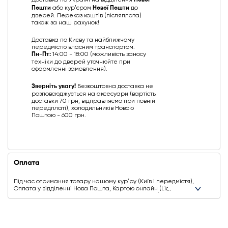
Доставка по Україні на відділення
Нової
Пошти
або курʼєром
Нової Пошти
до
дверей. Переказ коштів (післяплата)
також за наш рахунок!
Доставка по Києву та найближчому
передмістю власним транспортом.
Пн-Пт:
14:00 - 18:00 (можливість заносу
техніки до дверей уточнюйте при
оформленні замовлення).
Зверніть увагу!
Безкоштовна доставка не
розповсюджується на аксесуари (вартість
доставки 70 грн, відправляємо при повній
передплаті), холодильників Новою
Поштою - 600 грн.
Оплата
Під час отримання товару нашому курʼру (Київ і передмістя),
Оплата у відділенні Нова Пошта, Картою онлайн (Liqpay,
Privat24, Google Pay, Apple Pay, Mastercard, Visa),
Безготівковими способами оплати
Ще додаткові способи оплати