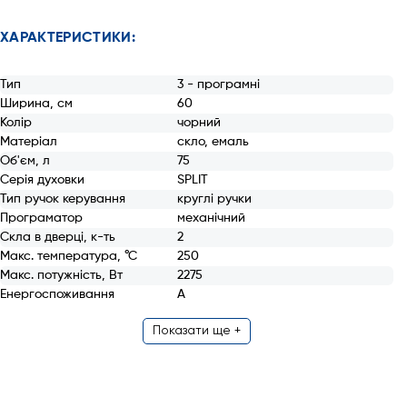
ХАРАКТЕРИСТИКИ:
Тип
3 - програмні
Ширина, см
60
Колір
чорний
Матеріал
скло, емаль
Об'єм, л
75
Серія духовки
SPLIT
Тип ручок керування
круглі ручки
Програматор
механічний
Скла в дверці, к-ть
2
Макс. температура, °С
250
Макс. потужність, Вт
2275
Енергоcпоживання
А
Показати ще +