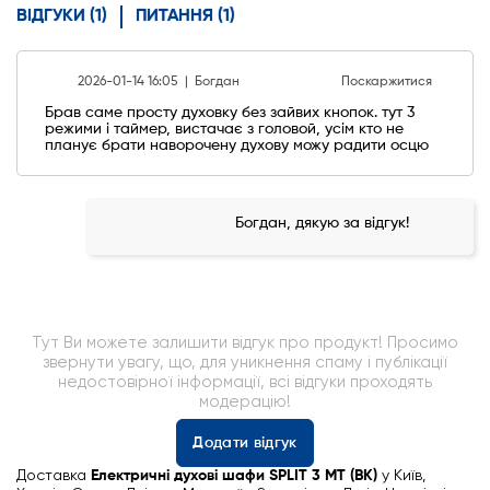
ВІДГУКИ (1)
ПИТАННЯ (1)
2026-01-14 16:05 |
Богдан
Поскаржитися
Брав саме просту духовку без зайвих кнопок. тут 3
режими і таймер, вистачає з головой, усім кто не
планує брати наворочену духову можу радити осцю
Богдан, дякую за відгук!
Тут Ви можете залишити відгук про продукт! Просимо
звернути увагу, що, для уникнення спаму і публікації
недостовірної інформації, всі відгуки проходять
модерацію!
Додати відгук
Доставка
Електричні духові шафи SPLIT 3 MT (BK)
у Київ,