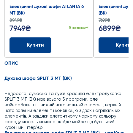
Електричні духові шафи ATLANTA 6
Електричні духо
MT (BK)
(BK)
8949₴
7699₴
7949₴
6899₴
В наявності
Купити
Купити
ОПИС
Духова шафа SPLIT 3 MT (BK)
Недорога, сучасна та дуже красива електродуховка
SPLIT 3 MT (BK) має всього 3 програми, але
найнеобхідніші - нижній нагрівальний елемент, верхній
нагрівальний елемент і комбінацію з двох нагрівальних
елементів. А завдяки елегантному чорному кольору
фасаду модель відмінно підійде майже під будь-який
кухонний інтер'єр.