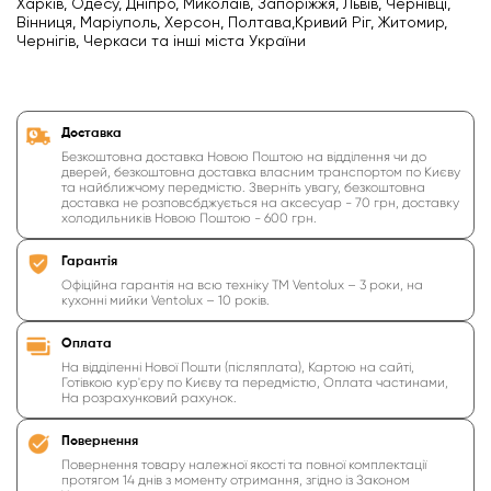
Харків, Одесу, Дніпро, Миколаїв, Запоріжжя, Львів, Чернівці,
Вінниця, Маріуполь, Херсон, Полтава,Кривий Ріг, Житомир,
Чернігів, Черкаси та інші міста України
Доставка
Безкоштовна доставка Новою Поштою на відділення чи до
дверей, безкоштовна доставка власним транспортом по Києву
та найближчому передмістю. Зверніть увагу, безкоштовна
доставка не розповсбджується на аксесуар - 70 грн, доставку
холодильників Новою Поштою - 600 грн.
Гарантія
Офіційна гарантія на всю техніку ТМ Ventolux – 3 роки, на
кухонні мийки Ventolux – 10 років.
Оплата
На відділенні Нової Пошти (післяплата), Картою на сайті,
Готівкою кур'єру по Києву та передмістю, Оплата частинами,
На розрахунковий рахунок.
Повернення
Повернення товару належної якості та повної комплектації
протягом 14 днів з моменту отримання, згідно із Законом