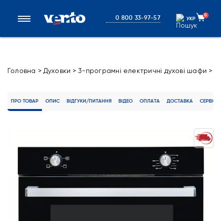
0
0 800 33-97-57
УКР
УКР
Головна
>
Духовки
>
3-програмні електричні духові шафи
>
Електричні духові шафи SPLIT 3 MT (BK)
ПРО ТОВАР
ОПИС
ВІДГУКИ/ПИТАННЯ
ВІДЕО
ОПЛАТА
ДОСТАВКА
СЕРВІС