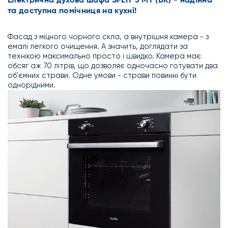
Електрична духова шафа SPLIT 3 MT (BK) - надійна
та доступна помічниця на кухні!
Фасад з міцного чорного скла, а внутрішня камера - з
емалі легкого очищення. А значить, доглядати за
технікою максимально просто і швидко. Камера має
обсяг аж 70 літрів, що дозволяє одночасно готувати два
об'ємних страви. Одне умови - страви повинні бути
однорідними.