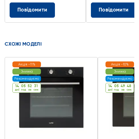
Повідомити
Повідомити
СХОЖІ МОДЕЛІ
Акція -11%
Акція -10%
Знижка
Знижка
Рекомендуємо
Рекомендуємо
14
05
52
30
14
05
49
47
дні
год
хв
cек
дні
год
хв
cек