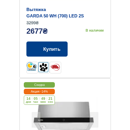
Вытяжка
GARDA 50 WH (700) LED 2S
3299₴
2677₴
В наличии
Купить
Скидка
Акция -14%
14
:
05
:
49
:
20
дни
час
мин
cек