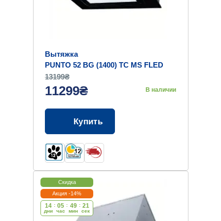
Вытяжка
PUNTO 52 BG (1400) TC MS FLED
JET
13199₴
11299₴
В наличии
Купить
Скидка
Акция -14%
14
:
05
:
49
:
20
дни
час
мин
cек