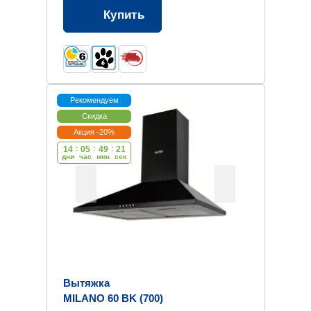
Купить
Рекомендуем
Скидка
Акция -20%
14
:
05
:
49
:
20
дни
час
мин
cек
Вытяжка
MILANO 60 BK (700)