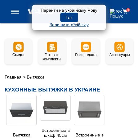
Перейти на українську мову
0
0 800 33-97-57
РУС
РУС
Так
Залишити р*сійську
Скидки
Готовые
Розпродажа
Аксессуары
комплекты
Главная
>
Вытяжки
КУХОННЫЕ ВЫТЯЖКИ В УКРАИНЕ
Встроенные в
Вытяжки
Встроенные в
шкаф 45см