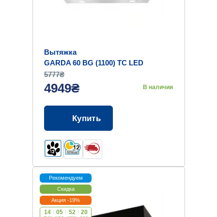
Вытяжка
GARDA 60 BG (1100) TC LED
5777₴
4949₴
В наличии
Купить
Рекомендуем
Скидка
Акция -19%
14
:
05
:
52
:
19