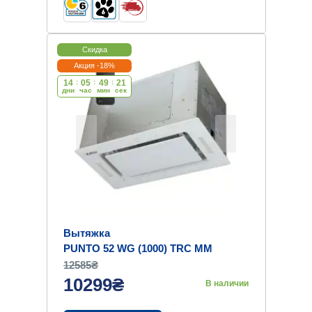
Скидка
Акция -18%
14
:
05
:
49
:
20
дни
час
мин
cек
Вытяжка
PUNTO 52 WG (1000) TRC MM
12585₴
10299₴
В наличии