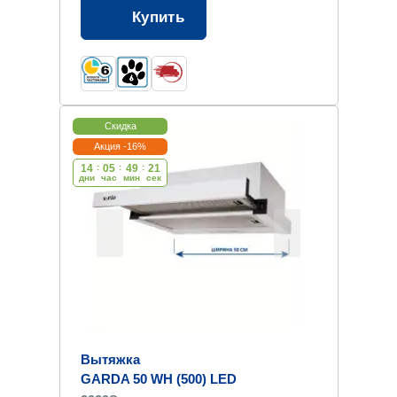
Купить
Скидка
Акция -16%
14
:
05
:
49
:
20
дни
час
мин
cек
Вытяжка
GARDA 50 WH (500) LED