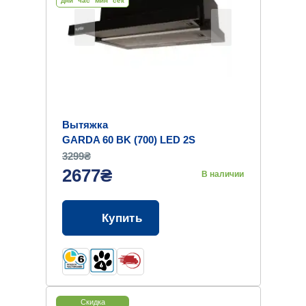
дни
час
мин
cек
Вытяжка
GARDA 60 BK (700) LED 2S
3299₴
2677₴
В наличии
Купить
Скидка