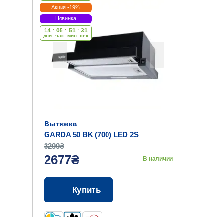
Акция -19%
Новинка
14
:
05
:
51
:
30
дни
час
мин
cек
Вытяжка
GARDA 50 BK (700) LED 2S
3299₴
2677₴
В наличии
Купить