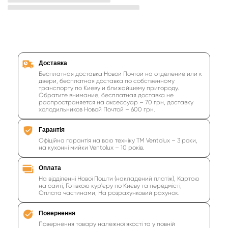
крупная бытовая техника для кухни
бытовая техника вытяжки
островные вытяжки
круглая вытяжка
классические вытяжки
стандартные вытяжки
Доставка
Бесплатная доставка Новой Почтой на отделение или к
купить купольную вытяжку для кухни
двери, бесплатная доставка по собственному
транспорту по Киеву и ближайшему пригороду.
Обратите внимание, бесплатная доставка не
недорогие вытяжки для кухни
распространяется на аксессуар – 70 грн, доставку
холодильников Новой Почтой – 600 грн.
вытяжка для кухни черного цвета
Гарантія
Офіційна гарантія на всю техніку ТМ Ventolux – 3 роки,
на кухонні мийки Ventolux – 10 років.
Оплата
На відділенні Нової Пошти (накладений платіж), Картою
на сайті, Готівкою кур'єру по Києву та передмісті,
Оплата частинами, На розрахунковий рахунок.
Повернення
Повернення товару належної якості та у повній