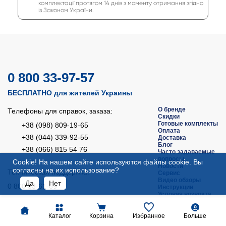
комплектації протягом 14 днів з моменту отримання згідно
із Законом України.
0 800 33-97-57
БЕСПЛАТНО для жителей Украины
О бренде
Телефоны для справок, заказа:
Скидки
Готовые комплекты
+38 (098) 809-19-65
Оплата
+38 (044) 339-92-55
Доставка
Блог
+38 (066) 815 54 76
Часто задаваемые
вопросы
Сookie! На нашем сайте используются файлы cookie. Вы
Новости
согласны на их использование?
Техническая поддержка:
Сервис
Видео обзоры
Да
Нет
0 800 33-61-69
Инструкции
Условия возврата
БЕСПЛАТНО для жителей Украины
Соглашение
пользователя
Мы в соцсетях:
Аксессуары
Каталог
Корзина
Избранное
Больше
Карта сайта