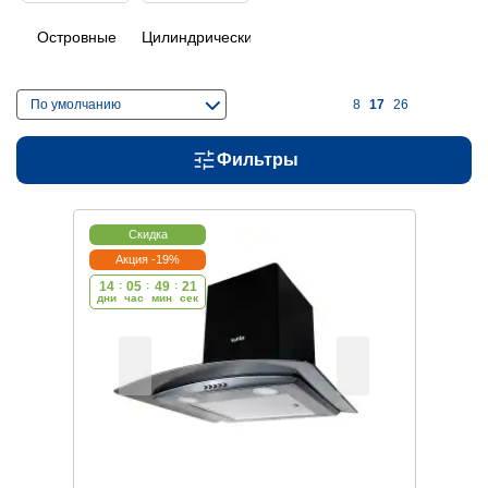
Островные
Цилиндрические
По умолчанию
8
17
26
Фильтры
Скидка
Акция -19%
14
:
05
:
49
:
20
дни
час
мин
cек