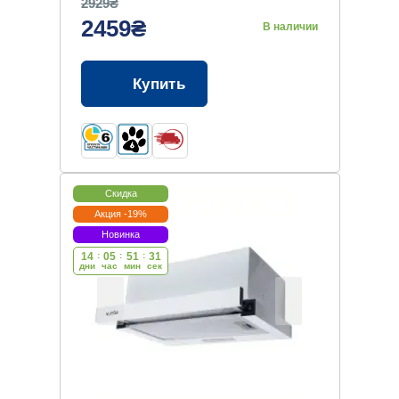
2929₴
2459₴
В наличии
Купить
Скидка
Акция -19%
Новинка
14
:
05
:
51
:
30
дни
час
мин
cек