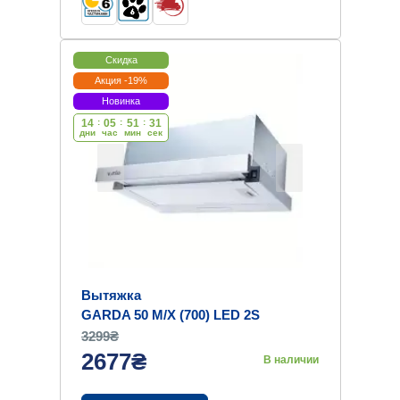
Скидка
Акция -19%
Новинка
14
:
05
:
51
:
30
дни
час
мин
cек
Вытяжка
GARDA 50 M/X (700) LED 2S
3299₴
2677₴
В наличии