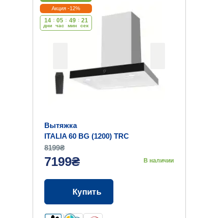
Акция -12%
14
:
05
:
49
:
20
дни
час
мин
cек
Вытяжка
ITALIA 60 BG (1200) TRC
8199₴
7199₴
В наличии
Купить