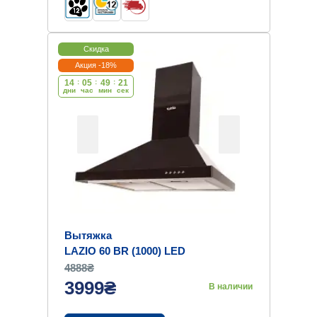
Скидка
Акция -18%
14
:
05
:
49
:
20
дни
час
мин
cек
Вытяжка
LAZIO 60 BR (1000) LED
4888₴
3999₴
В наличии