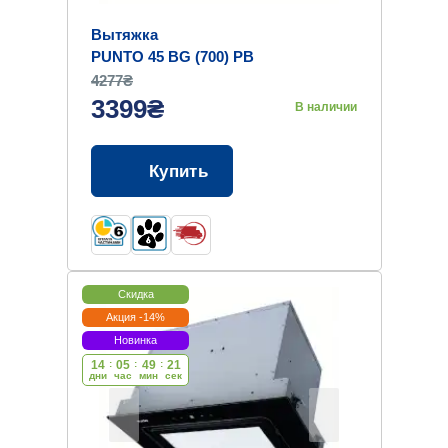
Вытяжка
PUNTO 45 BG (700) PB
4277₴
3399₴
В наличии
Купить
Скидка
Акция -14%
Новинка
14
:
05
:
49
:
20
дни
час
мин
cек