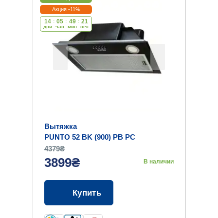
Акция -11%
14
:
05
:
49
:
20
дни
час
мин
cек
Вытяжка
PUNTO 52 BK (900) PB PC
4379₴
3899₴
В наличии
Купить