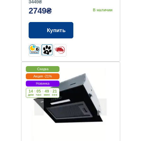
3449₴
2749₴
В наличии
Купить
Скидка
Акция -21%
Новинка
14
:
05
:
49
:
20
дни
час
мин
cек