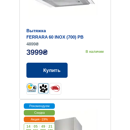
Вытяжка
FERRARA 60 INOX (700) PB
4899₴
3999₴
В наличии
Купить
Рекомендуем
Скидка
Акция -19%
14
:
05
:
49
:
20
дни
час
мин
cек