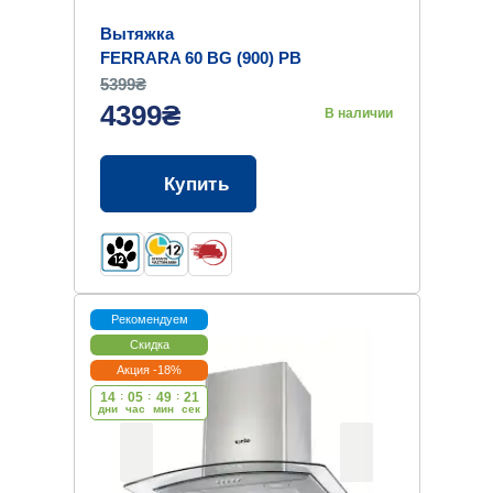
Вытяжка
FERRARA 60 BG (900) PB
5399₴
4399₴
В наличии
Купить
Рекомендуем
Скидка
Акция -18%
14
:
05
:
49
:
20
дни
час
мин
cек