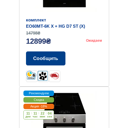
комплект
EO60MT-6K X + HG D7 ST (X)
14798₴
12899₴
Ожидаем
Сообщить
Рекомендуем
Скидка
Акция -18%
11
:
11
:
22
:
03
дни
час
мин
cек