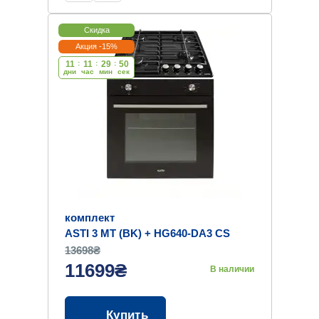
Скидка
Акция -15%
11
:
11
:
29
:
49
дни
час
мин
cек
комплект
ASTI 3 MT (BK) + HG640-DA3 CS
(BK)
13698₴
11699₴
В наличии
Купить