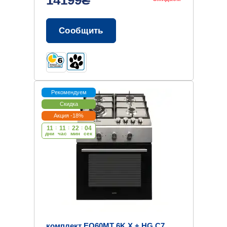
14199₴
Сообщить
Рекомендуем
Скидка
Акция -18%
11
:
11
:
22
:
03
дни
час
мин
cек
комплект EO60MT 6K X + HG C7