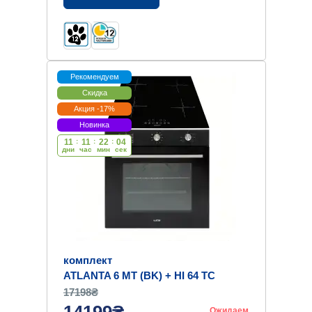
Рекомендуем
Скидка
Акция -17%
Новинка
11
:
11
:
22
:
03
дни
час
мин
cек
комплект
ATLANTA 6 MT (BK) + HI 64 TC
17198₴
Ожидаем