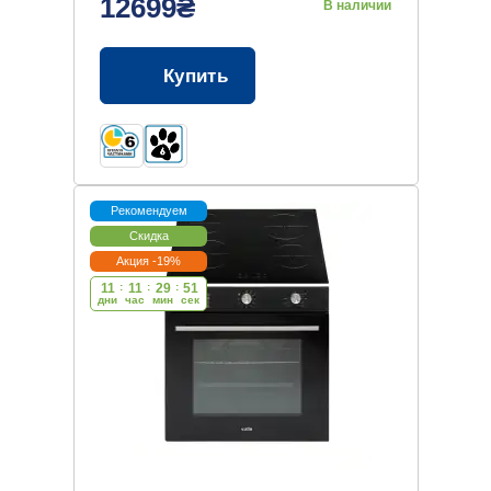
12699₴
В наличии
Купить
Рекомендуем
Скидка
Акция -19%
11
:
11
:
29
:
50
дни
час
мин
cек