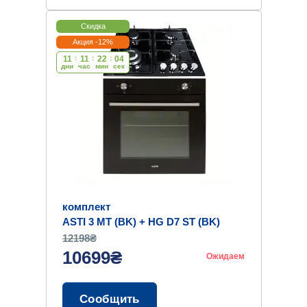
Скидка
Акция -12%
11
:
11
:
22
:
03
дни
час
мин
cек
комплект
ASTI 3 MT (BK) + HG D7 ST (BK)
12198₴
10699₴
Ожидаем
Сообщить