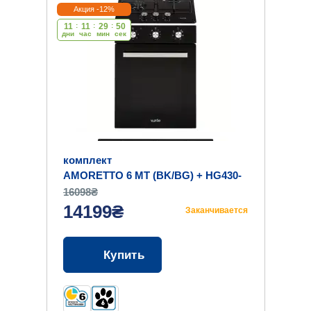
Акция -12%
11
:
11
:
29
:
49
дни
час
мин
cек
комплект
AMORETTO 6 MT (BK/BG) + HG430-
B3 S (BK)
16098₴
14199₴
Заканчивается
Купить