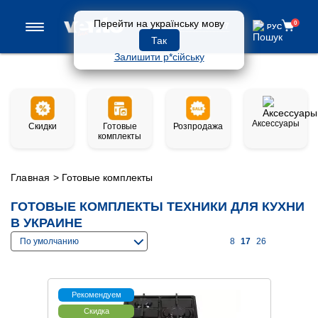
Перейти на українську мову
0
0 800 33-97-57
РУС
РУС
Так
Залишити р*сійську
Аксессуары
Скидки
Готовые
Розпродажа
комплекты
Главная
>
Готовые комплекты
ГОТОВЫЕ КОМПЛЕКТЫ ТЕХНИКИ ДЛЯ КУХНИ
В УКРАИНЕ
По умолчанию
8
17
26
Рекомендуем
Скидка