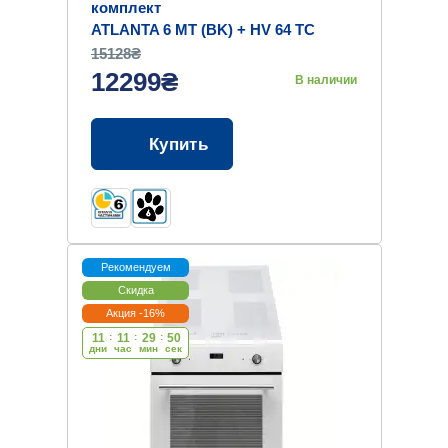
комплект
ATLANTA 6 MT (BK) + HV 64 TC
15128₴
12299₴
В наличии
Купить
Рекомендуем
Скидка
Акция -16%
11
:
11
:
29
:
49
дни
час
мин
cек