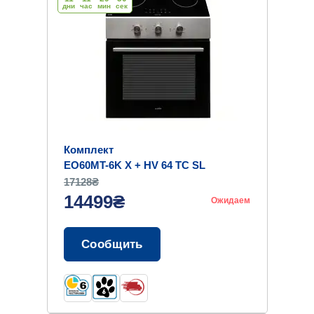
дни
час
мин
cек
Комплект
EO60MT-6K X + HV 64 TC SL
17128₴
14499₴
Ожидаем
Сообщить