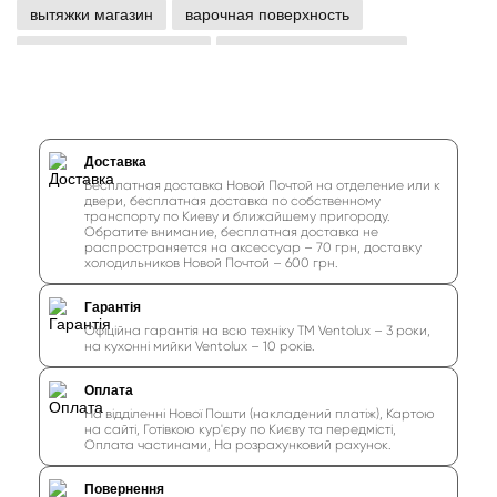
вытяжки магазин
варочная поверхность
варочные поверхности
поверхность варочная
варочная поверхность плиты
плита варочная поверхность
поверхность варочной панели
настольные духовки
Доставка
Бесплатная доставка Новой Почтой на отделение или к
настольные духовки электрические
двери, бесплатная доставка по собственному
транспорту по Киеву и ближайшему пригороду.
Обратите внимание, бесплатная доставка не
настольные электрические печи
распространяется на аксессуар – 70 грн, доставку
холодильников Новой Почтой – 600 грн.
электрические духовые шкафы настольные
настольные духовки печи
духовка
Гарантія
Офіційна гарантія на всю техніку ТМ Ventolux – 3 роки,
на кухонні мийки Ventolux – 10 років.
Оплата
На відділенні Нової Пошти (накладений платіж), Картою
на сайті, Готівкою кур'єру по Києву та передмісті,
Оплата частинами, На розрахунковий рахунок.
Повернення