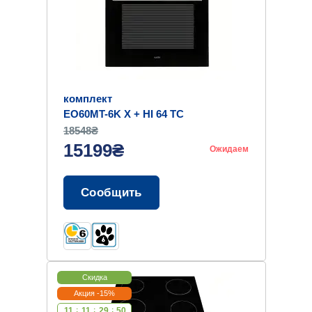
комплект
EO60MT-6K X + HI 64 TC
18548₴
15199₴
Ожидаем
Сообщить
Скидка
Акция -15%
11
:
11
:
29
:
49