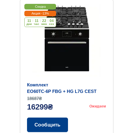
Скидка
Акция -13%
11
:
11
:
22
:
03
дни
час
мин
cек
Комплект
EO60TC-6P FBG + HG L7G CEST
(BK)
18687₴
16299₴
Ожидаем
Сообщить