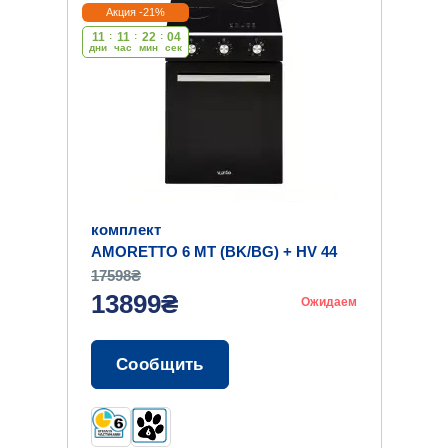
Акция -21%
11
:
11
:
22
:
03
дни
час
мин
cек
комплект
AMORETTO 6 MT (BK/BG) + HV 44
TC
17598₴
13899₴
Ожидаем
Сообщить