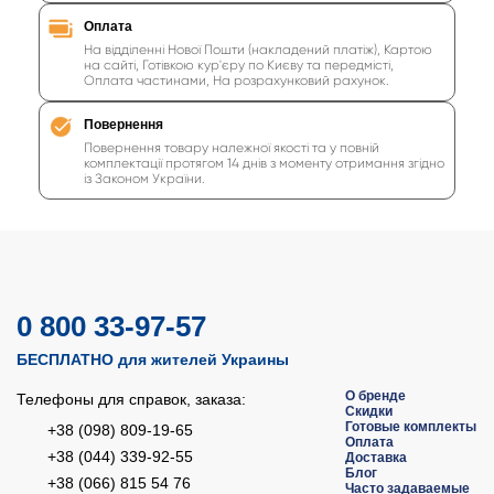
Оплата
На відділенні Нової Пошти (накладений платіж), Картою
на сайті, Готівкою кур'єру по Києву та передмісті,
Оплата частинами, На розрахунковий рахунок.
Повернення
Повернення товару належної якості та у повній
комплектації протягом 14 днів з моменту отримання згідно
із Законом України.
0 800 33-97-57
БЕСПЛАТНО для жителей Украины
О бренде
Телефоны для справок, заказа:
Скидки
Готовые комплекты
+38 (098) 809-19-65
Оплата
+38 (044) 339-92-55
Доставка
Блог
+38 (066) 815 54 76
Часто задаваемые