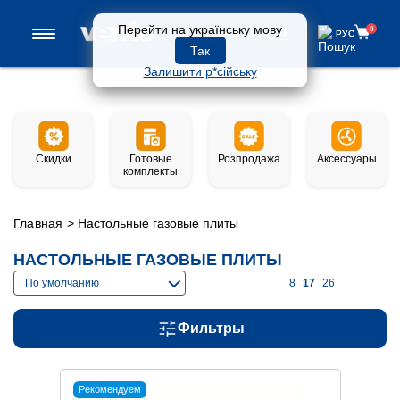
Перейти на українську мову
0
0 800 33-97-57
РУС
РУС
Так
Залишити р*сійську
Скидки
Готовые
Розпродажа
Аксессуары
комплекты
Главная
>
Настольные газовые плиты
НАСТОЛЬНЫЕ ГАЗОВЫЕ ПЛИТЫ
По умолчанию
8
17
26
Фильтры
Рекомендуем