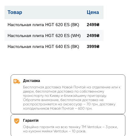
Товар
Цена
Настольная плита HGT 620 ES (BK)
2499₴
Настольная плита HGT 620 ES (WH)
2499₴
Настольная плита HGT 640 ES (BK)
3999₴
Доставка
Бесплатная доставка Новой Почтой на отделение или к
двери, бесплатная доставка по собственному
транспорту по Киеву и ближайшему пригороду.
Обратите внимание, бесплатная доставка не
распространяется на аксессуар – 70 грн, доставку
холодильников Новой Почтой – 600 грн.
Гарантія
Офіційна гарантія на всю техніку ТМ Ventolux – 3 роки,
на кухонні мийки Ventolux – 10 років.