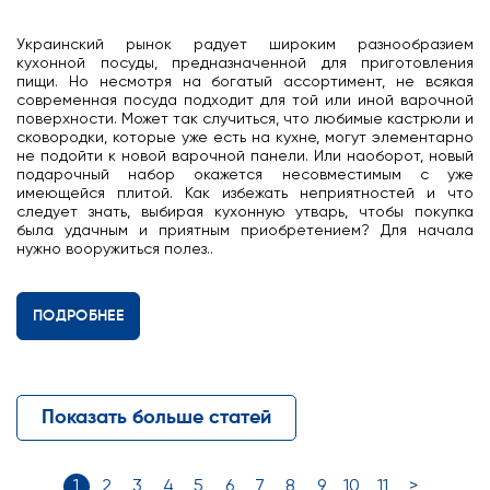
Украинский рынок радует широким разнообразием
кухонной посуды, предназначенной для приготовления
пищи. Но несмотря на богатый ассортимент, не всякая
современная посуда подходит для той или иной варочной
поверхности. Может так случиться, что любимые кастрюли и
сковородки, которые уже есть на кухне, могут элементарно
не подойти к новой варочной панели. Или наоборот, новый
подарочный набор окажется несовместимым с уже
имеющейся плитой. Как избежать неприятностей и что
следует знать, выбирая кухонную утварь, чтобы покупка
была удачным и приятным приобретением? Для начала
нужно вооружиться полез..
ПОДРОБНЕЕ
Показать больше статей
1
2
3
4
5
6
7
8
9
10
11
>