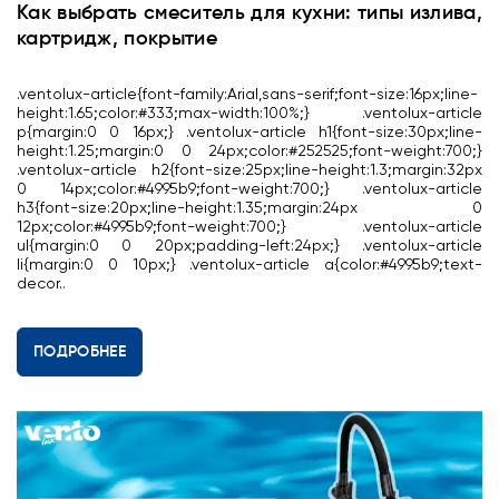
Как выбрать смеситель для кухни: типы излива,
картридж, покрытие
.ventolux-article{font-family:Arial,sans-serif;font-size:16px;line-
height:1.65;color:#333;max-width:100%;} .ventolux-article
p{margin:0 0 16px;} .ventolux-article h1{font-size:30px;line-
height:1.25;margin:0 0 24px;color:#252525;font-weight:700;}
.ventolux-article h2{font-size:25px;line-height:1.3;margin:32px
0 14px;color:#4995b9;font-weight:700;} .ventolux-article
h3{font-size:20px;line-height:1.35;margin:24px 0
12px;color:#4995b9;font-weight:700;} .ventolux-article
ul{margin:0 0 20px;padding-left:24px;} .ventolux-article
li{margin:0 0 10px;} .ventolux-article a{color:#4995b9;text-
decor..
ПОДРОБНЕЕ