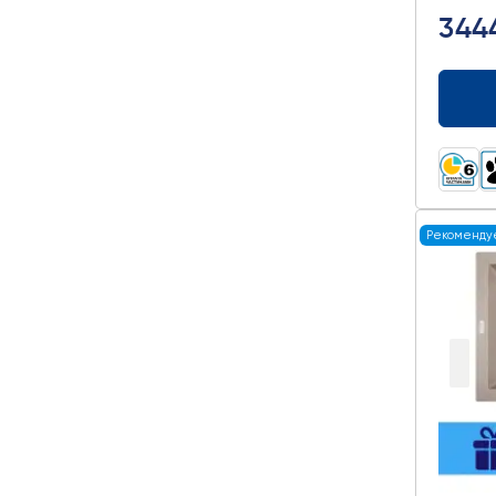
344
Рекоменду