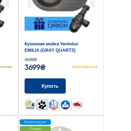
Кухонная мойка Ventolux
EMILIA (GRAY QUARTZ)
767х495х190
4190₴
3699₴
наличии
Заканчивается
Купить
Рекомендуем
Скидка