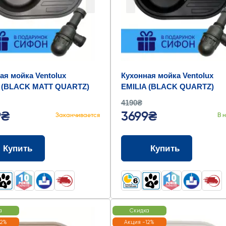
ая мойка Ventolux
Кухонная мойка Ventolux
A (BLACK MATT QUARTZ)
EMILIA (BLACK QUARTZ)
5x190
767x495x190
4190₴
9₴
3699₴
Заканчивается
В 
Купить
Купить
а
Скидка
12%
Акция -12%