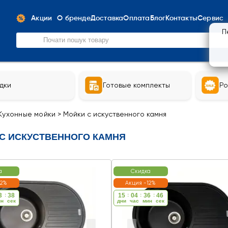
Акции
О бренде
Доставка
Оплата
Блог
Контакты
Сервис
П
дки
Готовые комплекты
Ро
Кухонные мойки
>
Мойки с искуственного камня
С ИСКУСТВЕННОГО КАМНЯ
а
Скидка
12%
Акция -12%
3
:
37
15
:
04
:
36
:
45
ин
cек
дни
час
мин
cек