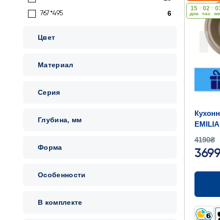
15
:
02
:
0
6
767*495
дни
час
м
Цвет
Материал
Серия
Кухонн
Глубина, мм
EMILIA
767x49
4190₴
Форма
369
Особенности
В комплекте