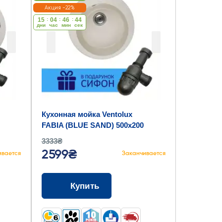
Акция -22%
15
:
04
:
46
:
43
дни
час
мин
cек
Кухонная мойка Ventolux
FABIA (BLUE SAND) 500x200
3333₴
2599₴
ивается
Заканчивается
Купить