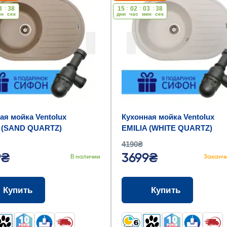
3
:
37
15
:
02
:
03
:
37
ин
cек
дни
час
мин
cек
ая мойка Ventolux
Кухонная мойка Ventolux
 (SAND QUARTZ)
EMILIA (WHITE QUARTZ)
5x190
767x495x190
4190₴
9₴
3699₴
В наличии
Заканч
Купить
Купить