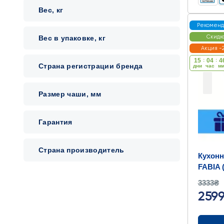
Вес, кг
Рекомен
Вес в упаковке, кг
Скидк
Акция -
15
:
04
:
4
Страна регистрации бренда
дни
час
м
Размер чаши, мм
Гарантия
Страна производитель
Кухонн
FABIA 
3333₴
259