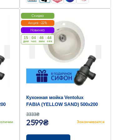
Скидка
Акция -22%
Новинка
15
:
04
:
46
:
43
дни
час
мин
cек
Кухонная мойка Ventolux
200
FABIA (YELLOW SAND) 500x200
3333₴
2599₴
наличии
Заканчивается