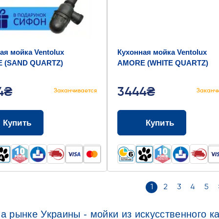
ая мойка Ventolux
Кухонная мойка Ventolux
 (SAND QUARTZ)
AMORE (WHITE QUARTZ)
0x190
500x410x190
4₴
3444₴
Заканчивается
Заканч
Купить
Купить
1
2
3
4
5
а рынке Украины - мойки из искусственного к