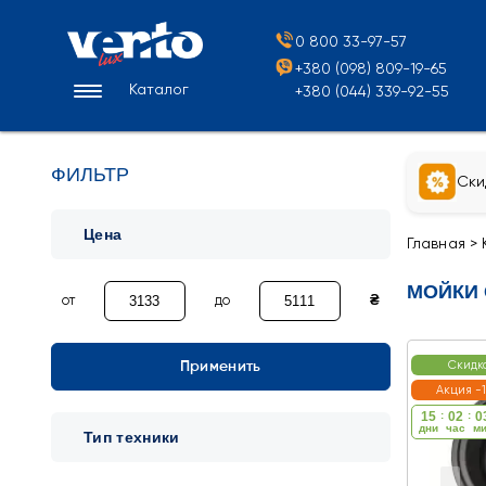
0 800 33-97-57
+380 (098) 809-19-65
Каталог
+380 (044) 339-92-55
ФИЛЬТР
Ски
Цена
Главная
>
МОЙКИ 
от
до
₴
Применить
Скидк
Акция -
15
:
02
:
0
дни
час
м
Тип техники