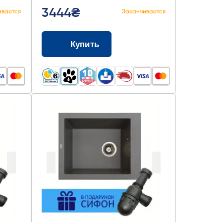
3444₴
ивается
Заканчивается
Купить