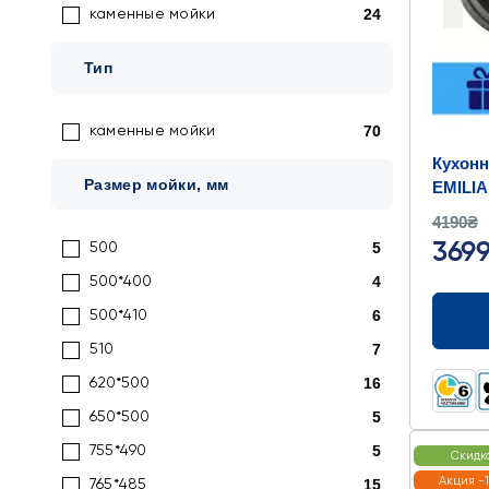
24
каменные мойки
Тип
70
каменные мойки
Кухонн
Размер мойки, мм
EMILI
767x49
4190₴
5
369
500
4
500*400
6
500*410
7
510
16
620*500
5
650*500
5
755*490
Скидк
Акция -
15
765*485