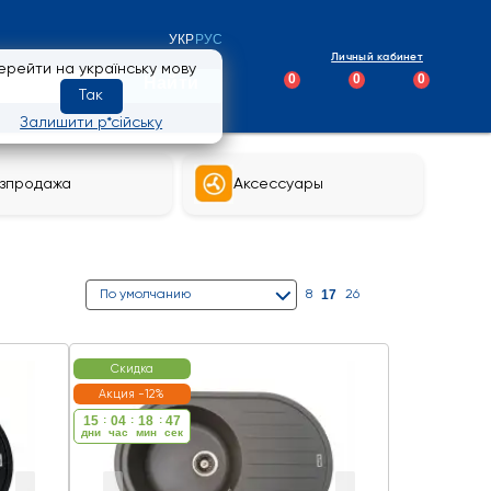
УКР
РУС
Личный кабинет
ерейти на українську мову
0
0
0
Найти
Так
Залишити р*сійську
зпродажа
Аксессуары
17
По умолчанию
8
26
Скидка
Акция -12%
15
:
04
:
18
:
46
дни
час
мин
cек