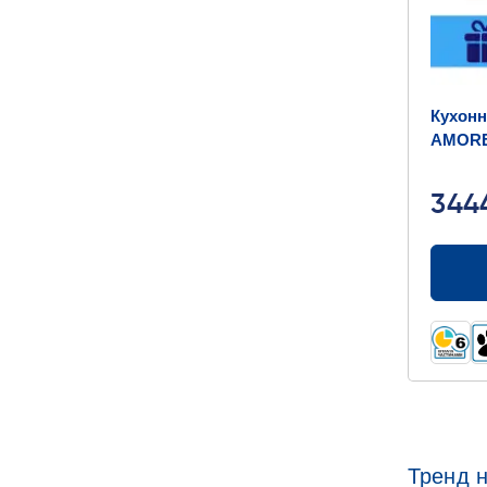
Кухонн
AMORE
500x41
344
Тренд н