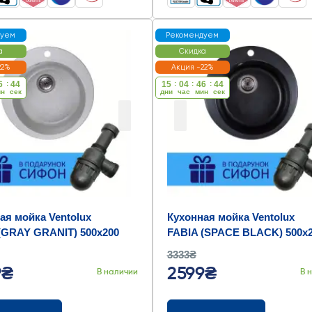
дуем
Рекомендуем
а
Скидка
22%
Акция -22%
6
:
43
15
:
04
:
46
:
43
ин
cек
дни
час
мин
cек
ая мойка Ventolux
Кухонная мойка Ventolux
(GRAY GRANIT) 500x200
FABIA (SPACE BLACK) 500x
3333₴
9₴
2599₴
В наличии
В 