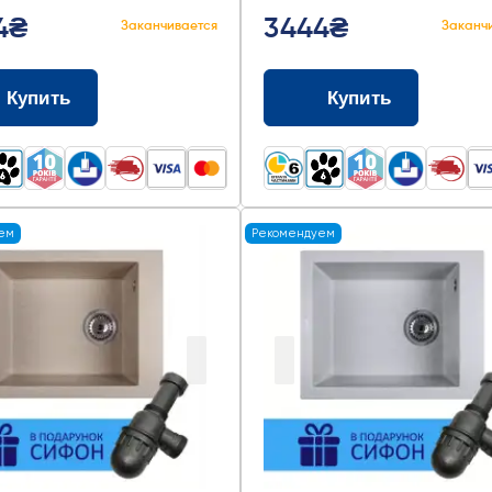
4₴
3444₴
Заканчивается
Заканч
Купить
Купить
ем
Рекомендуем