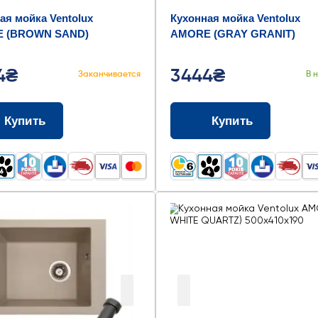
ая мойка Ventolux
Кухонная мойка Ventolux
 (BROWN SAND)
AMORE (GRAY GRANIT)
0x200
500x400x200
4₴
3444₴
Заканчивается
В 
Купить
Купить