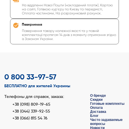
На відділенні Нової Пошти (накладений платіж), Картою
на сайті, Готівкою кур'єру по Києву та передмісті,
Оплата частинами, На розрахунковий рахунок.
Повернення
Повернення товару належної якості та у повній
комплектації протягом 14 днів з моменту отримання згідно
із Законом України.
0 800 33-97-57
БЕСПЛАТНО для жителей Украины
О бренде
Телефоны для справок, заказа:
Скидки
Готовые комплекты
+38 (098) 809-19-65
Оплата
+38 (044) 339-92-55
Доставка
Блог
+38 (066) 815 54 76
Часто задаваемые
вопросы
Новости