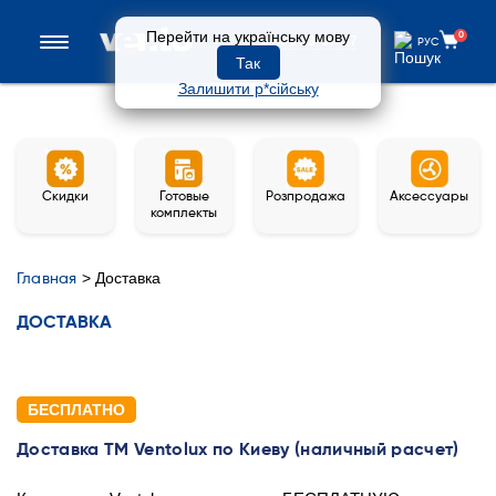
Перейти на українську мову
0
0 800 33-97-57
РУС
Так
Залишити р*сійську
Скидки
Готовые
Розпродажа
Аксессуары
комплекты
>
Доставка
Главная
ДОСТАВКА
БЕСПЛАТНО
Доставка ТМ Ventolux по Киеву (наличный расчет)