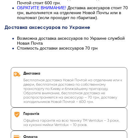
Почтой стоит 600 грн.
ОБРАТИТЕ ВНИМАНИЕ!
Доставка аксесуаров стоит 70
грн, выполняется на отделение Новой Почты или в
поштомат (если проходит по гбаритам).
Доставка аксессуаров по Украине
Возможна доставка аксессуаров по Украине службой
Новая Почта
Стоимость доставки аксессуаров 70 грн
Доставка
Бесплатная доставка Новой Почтой на отделение или к
двери, бесплатная доставка по собственному
транспорту по Киеву и ближайшему пригороду.
Обратите внимание, бесплатная доставка не
распространяется на аксессуар – 70 грн, доставку
холодильников Новой Почтой – 600 грн.
Гарантія
Офіційна гарантія на всю техніку ТМ Ventolux – 3 роки,
на кухонні мийки Ventolux – 10 років.
Оплата