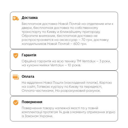
бытовая техника кухонная
купить купольную вытяжку для кухни
Доставка
Бесплатная доставка Новой Почтой на отделение или к
вытяжка для кухни
вытяжка на кухню
двери, бесплатная доставка по собственному
транспорту по Киеву и ближайшему пригороду.
Обратите внимание, бесплатная доставка не
вытяжка кухонная
кухонная вытяжка
вытяжка
распространяется на аксессуар – 70 грн, доставку
холодильников Новой Почтой – 600 грн.
магазин вытяжек
интернет магазин вытяжки
вытяжки магазин
варочная поверхность
Гарантія
Офіційна гарантія на всю техніку ТМ Ventolux – 3 роки,
варочные поверхности
поверхность варочная
на кухонні мийки Ventolux – 10 років.
варочная поверхность плиты
Оплата
На відділенні Нової Пошти (накладений платіж), Картою
плита варочная поверхность
на сайті, Готівкою кур'єру по Києву та передмісті,
Оплата частинами, На розрахунковий рахунок.
поверхность варочной панели
духовки
Повернення
Повернення товару належної якості та у повній
комплектації протягом 14 днів з моменту отримання згідно
із Законом України.