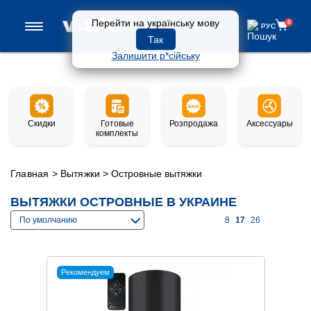
Перейти на українську мову
0
0 800 33-97-57
РУС
РУС
Так
Залишити р*сійську
Скидки
Готовые
Розпродажа
Аксессуары
комплекты
Главная
>
Вытяжки
>
Островные вытяжки
ВЫТЯЖКИ ОСТРОВНЫЕ В УКРАИНЕ
По умолчанию
8
17
26
Рекомендуем