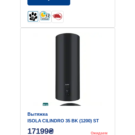
Вытяжка
ISOLA CILINDRO 35 BK (1200) ST
MM
17199₴
Ожидаем