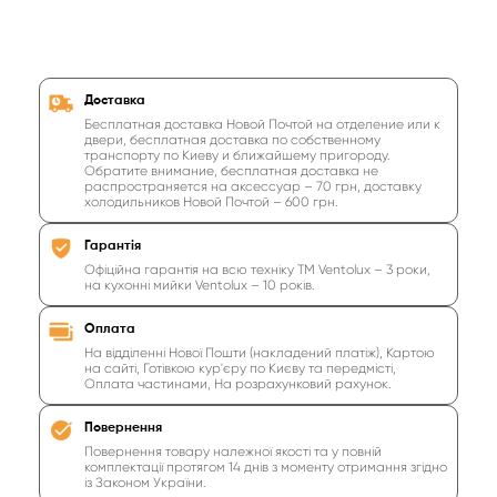
Доставка
Бесплатная доставка Новой Почтой на отделение или к
двери, бесплатная доставка по собственному
транспорту по Киеву и ближайшему пригороду.
Обратите внимание, бесплатная доставка не
распространяется на аксессуар – 70 грн, доставку
холодильников Новой Почтой – 600 грн.
Гарантія
Офіційна гарантія на всю техніку ТМ Ventolux – 3 роки,
на кухонні мийки Ventolux – 10 років.
Оплата
На відділенні Нової Пошти (накладений платіж), Картою
на сайті, Готівкою кур'єру по Києву та передмісті,
Оплата частинами, На розрахунковий рахунок.
Повернення
Повернення товару належної якості та у повній
комплектації протягом 14 днів з моменту отримання згідно
із Законом України.