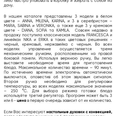
либо быстро упаковать в коробку и забрать с собой на
дачу.
В нашем каталоге представлены 3 модели в белом
цвете – ANNA, MILENA, KARINA, и 3 в серебристом –
MARIA, SABINA и VERONIKA, а также еще 3 у кремовом
цвете - DIANA, SOFIA та KAMILA. Совсем недавно в
продажу поступила классическая модель FRANCESCA и
линейках NIKA и ERIKA в таких цветовых решениях -
черный, кремовый, нержавейка с черным. Во всех
моделях управление осуществляется тремя
механическими ручками, расположенными на правой
боковой панели. Используя верхнюю ручку, Вы легко
выставите необходимое время для приготовления
блюда. Максимальное количество времени – 90 минут.
По истечению времени электропечь автоматически
выключится, оповестив об этом звуковым сигналом.
Вторая ручка необходима для регулировки
температуры, во всех моделях максимальное значение
– 250 °С. Для выбора режима готовки блюда
используйте третий регулятор. Программ может быть 3
или 6 -
цена
в первую очередь зависит от их количества.
Если Вас интересуют
настольные духовки с конвекцией,