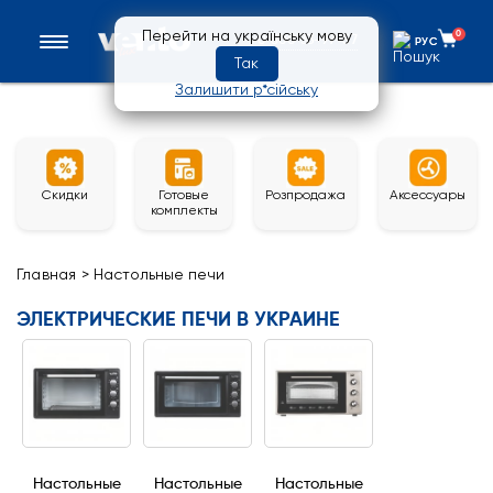
Перейти на українську мову
0
0 800 33-97-57
РУС
РУС
Так
Залишити р*сійську
Скидки
Готовые
Розпродажа
Аксессуары
комплекты
Главная
>
Настольные печи
ЭЛЕКТРИЧЕСКИЕ ПЕЧИ В УКРАИНЕ
Настольные
Настольные
Настольные