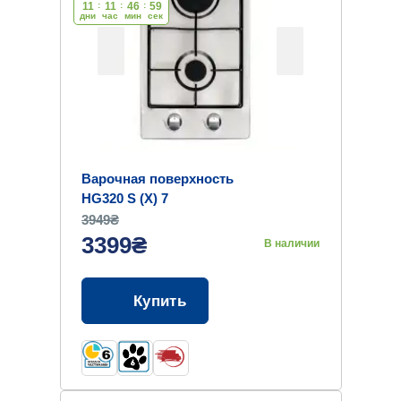
11
:
11
:
46
:
58
дни
час
мин
cек
Варочная поверхность
HG320 S (X) 7
3949₴
3399₴
В наличии
Купить