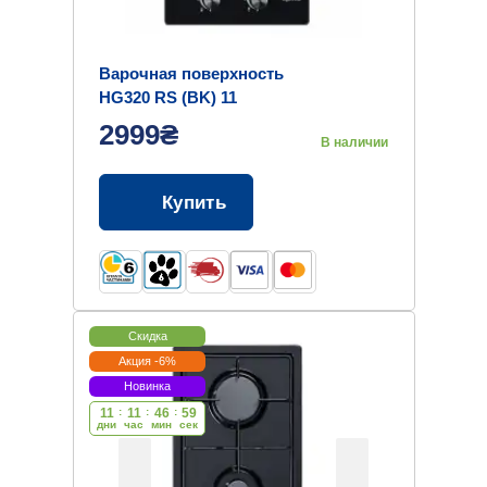
Варочная поверхность
HG320 RS (BK) 11
2999₴
В наличии
Купить
Скидка
Акция -6%
Новинка
11
:
11
:
46
:
58
дни
час
мин
cек