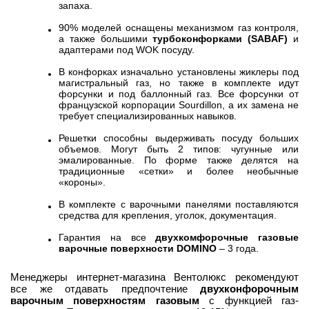
запаха.
90% моделей оснащены механизмом газ контроля,
а также большими
турбоконфорками (
SABAF
)
и
адаптерами под WOK посуду.
В конфорках изначально установлены жиклеры под
магистральный газ, но также в комплекте идут
форсунки и под баллонный газ. Все форсунки от
французской корпорации Sourdillon, а их замена не
требует специализированных навыков.
Решетки способны выдерживать посуду больших
объемов. Могут быть 2 типов: чугунные или
эмалированные. По форме также делятся на
традиционные «сетки» и более необычные
«короны».
В комплекте с варочными панелями поставляются
средства для крепления, уголок, документация.
Гарантия на все
двухкомфорочные газовые
варочные поверхности DOMINO
– 3 года.
Менеджеры интернет-магазина Вентолюкс рекомендуют
все же отдавать предпочтение
двухконфорочным
варочным поверхностям газовым
с функцией газ-