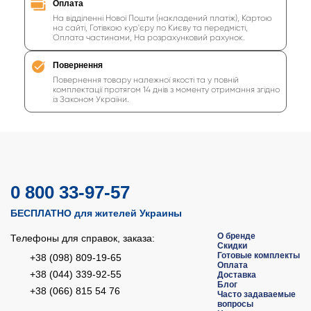
Оплата
На відділенні Нової Пошти (накладений платіж), Картою
индукционная варочная поверхность 2 конфорки
на сайті, Готівкою кур'єру по Києву та передмісті,
Оплата частинами, На розрахунковий рахунок.
индукционная варочная поверхность на 2 конфорки
двухконфорочная индукционная варочная поверхность
Повернення
Повернення товару належної якості та у повній
индукционная варочная поверхность двухкомфорочная
комплектації протягом 14 днів з моменту отримання згідно
із Законом України.
варочная поверхность индукционная 2 конфорки
газовые поверхности
0 800 33-97-57
БЕСПЛАТНО для жителей Украины
О бренде
Телефоны для справок, заказа:
Скидки
Готовые комплекты
+38 (098) 809-19-65
Оплата
+38 (044) 339-92-55
Доставка
Блог
+38 (066) 815 54 76
Часто задаваемые
вопросы