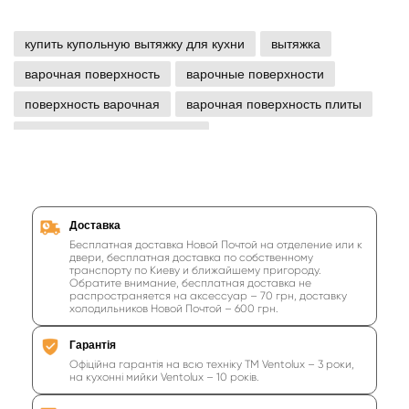
купить купольную вытяжку для кухни
вытяжка
варочная поверхность
варочные поверхности
поверхность варочная
варочная поверхность плиты
плита варочная поверхность
поверхность варочной панели
варочная поверхность электрическая 2 конфорки цена
варочная поверхность электрическая 2 конфорки купить
Доставка
Бесплатная доставка Новой Почтой на отделение или к
купить варочную поверхность газовую
двери, бесплатная доставка по собственному
транспорту по Киеву и ближайшему пригороду.
Обратите внимание, бесплатная доставка не
варочная поверхность газовая
распространяется на аксессуар – 70 грн, доставку
холодильников Новой Почтой – 600 грн.
газовая варочная поверхность
варочные поверхности газовые
Гарантія
Офіційна гарантія на всю техніку ТМ Ventolux – 3 роки,
газовые варочные поверхности
на кухонні мийки Ventolux – 10 років.
варочная поверхность газ