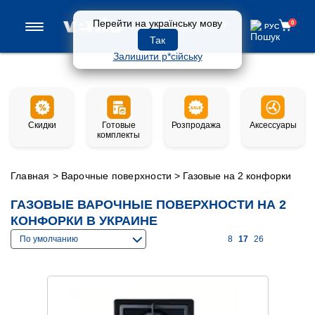
Перейти на українську мову
0
0 800 33-97-57
РУС
РУС
Так
Залишити р*сійську
Скидки
Готовые
Розпродажа
Аксессуары
комплекты
Главная
>
Варочные поверхности
>
Газовые на 2 конфорки
ГАЗОВЫЕ ВАРОЧНЫЕ ПОВЕРХНОСТИ НА 2
КОНФОРКИ В УКРАИНЕ
По умолчанию
8
17
26