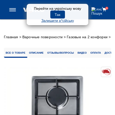
Перейти на українську мову
0
0 800 33-97-57
РУС
РУС
Так
Залишити р*сійську
Главная
>
Варочные поверхности
>
Газовые на 2 конфорки
>
Варочная поверхность HG320 CS (X) 7
ВСЕ О ТОВАРЕ
ОПИСАНИЕ
ОТЗЫВЫ/ВОПРОСЫ
ВИДЕО
ОПЛАТА
ДОСТАВ