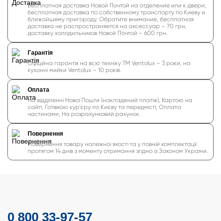
Бесплатная доставка Новой Почтой на отделение или к двери,
бесплатная доставка по собственному транспорту по Киеву и
ближайшему пригороду. Обратите внимание, бесплатная
доставка не распространяется на аксессуар – 70 грн,
доставку холодильников Новой Почтой – 600 грн.
Гарантія
Офіційна гарантія на всю техніку ТМ Ventolux – 3 роки, на
кухонні мийки Ventolux – 10 років.
Оплата
На відділенні Нової Пошти (накладений платіж), Картою на
сайті, Готівкою кур'єру по Києву та передмісті, Оплата
частинами, На розрахунковий рахунок.
Повернення
Повернення товару належної якості та у повній комплектації
протягом 14 днів з моменту отримання згідно із Законом України.
0 800 33-97-57