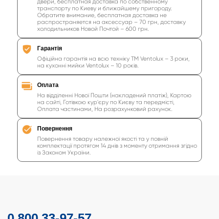
двери, бесплатная доставка по собственному
транспорту по Киеву и ближайшему пригороду.
Обратите внимание, бесплатная доставка не
распространяется на аксессуар – 70 грн, доставку
холодильников Новой Почтой – 600 грн.
Гарантія
Офіційна гарантія на всю техніку ТМ Ventolux – 3 роки,
на кухонні мийки Ventolux – 10 років.
Оплата
На відділенні Нової Пошти (накладений платіж), Картою
на сайті, Готівкою кур'єру по Києву та передмісті,
Оплата частинами, На розрахунковий рахунок.
Повернення
Повернення товару належної якості та у повній
комплектації протягом 14 днів з моменту отримання згідно
із Законом України.
0 800 33-97-57