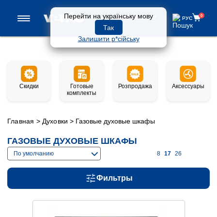
Перейти на українську мову
0
0 800 33-97-57
РУС
РУС
Так
Залишити р*сійську
Скидки
Готовые
Розпродажа
Аксессуары
комплекты
Главная
>
Духовки
>
Газовые духовые шкафы
ГАЗОВЫЕ ДУХОВЫЕ ШКАФЫ
По умолчанию
8
17
26
Фильтры