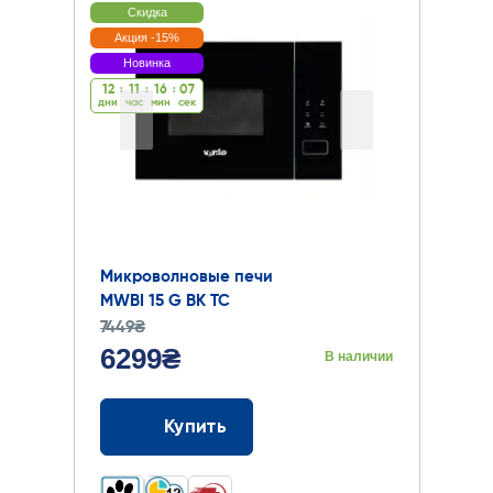
Скидка
Акция -15%
Новинка
12
:
11
:
16
:
07
дни
час
мин
cек
Микроволновые печи
MWBI 15 G BK TC
7449₴
6299₴
В наличии
Купить