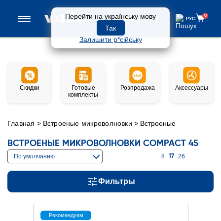
Перейти на українську мову
0
0 800 33-97-57
РУС
РУС
Так
Залишити р*сійську
Скидки
Готовые
Розпродажа
Аксессуары
комплекты
Главная
>
Встроеные микроволновки
>
Встроеные
микроволновки COMPACT 45
ВСТРОЕНЫЕ МИКРОВОЛНОВКИ COMPACT 45
По умолчанию
8
26
17
Фильтры
Рекомендуем