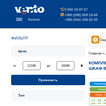
0 800 33-97-57
+380 (098) 809-19-65
Каталог
+380 (044) 339-92-55
ФИЛЬТР
Ски
Цена
Главная
>
КОМПЛЕ
от
до
₴
ШКАФ В
Применить
Рекоменд
Скидк
Акция -
Тип
13
:
08
:
4
дни
час
м