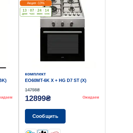
Акция -13%
13
:
07
:
24
:
14
дни
час
мин
cек
комплект
BK)
EO60MT-6K X + HG D7 ST (X)
14798₴
12899₴
жидаем
Ожидаем
Сообщить