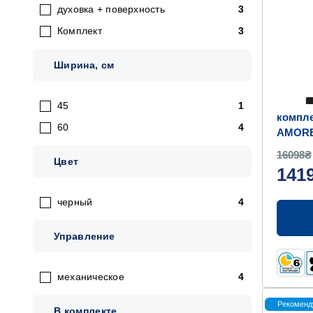
духовка + поверхность
3
Комплект
3
Ширина, см
45
1
компле
60
4
AMORET
HG430-
16098₴
Цвет
141
черный
4
Управление
механическое
4
Рекоменд
В комплекте