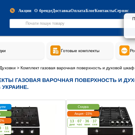
Акции
О бренде
Доставка
Оплата
Блог
Контакты
Сервис
П
дки
Готовые комплекты
Ро
Духовки
>
Комплект газовая варочная поверхность и духовой шкаф
КТЫ ГАЗОВАЯ ВАРОЧНАЯ ПОВЕРХНОСТЬ И ДУ
 УКРАИНЕ.
уем
Скидка
а
Акция -15%
12%
13
:
07
:
36
:
37
дни
час
мин
cек
9
:
11
ин
cек