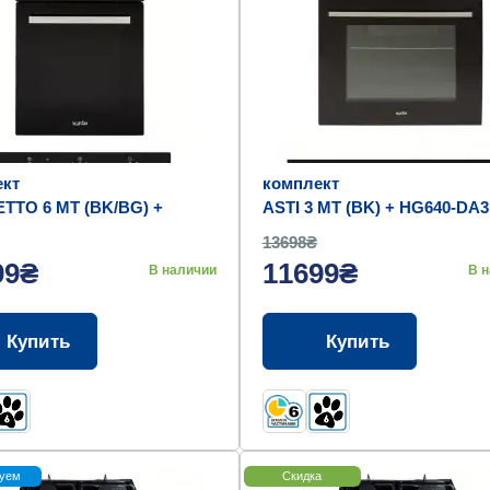
кт
комплект
TO 6 MT (BK/BG) +
ASTI 3 MT (BK) + HG640-DA3
B3 S (BK)
(BK)
13698₴
99₴
11699₴
В наличии
В 
Купить
Купить
уем
Скидка