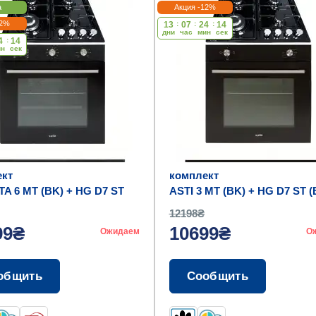
а
Акция -12%
12%
13
:
07
:
24
:
14
дни
час
мин
cек
4
:
14
ин
cек
кт
комплект
A 6 MT (BK) + HG D7 ST
ASTI 3 MT (BK) + HG D7 ST (
12198₴
99₴
10699₴
Ожидаем
О
общить
Сообщить