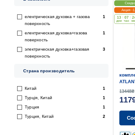
Скидк
Акция -
електрическая духовка + газова
1
13
:
07
:
2
дни
час
м
поверхность
електрическая духовка+газова
1
поверхость
электрическая духовка+газовая
3
поверхность
Страна производитель
компле
ATLANT
(BK)
Китай
1
13448₴
Турція, Китай
1
117
Турция
1
Турция, Китай
2
Со