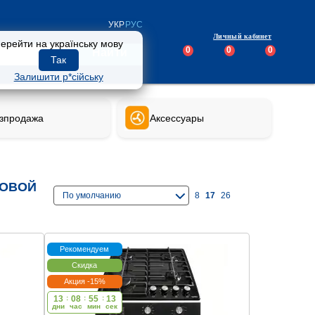
УКР
РУС
Личный кабинет
ерейти на українську мову
0
0
0
Найти
Так
Залишити р*сійську
зпродажа
Аксессуары
ХОВОЙ
По умолчанию
8
17
26
Рекомендуем
Скидка
Акция -15%
13
:
08
:
55
:
13
дни
час
мин
cек