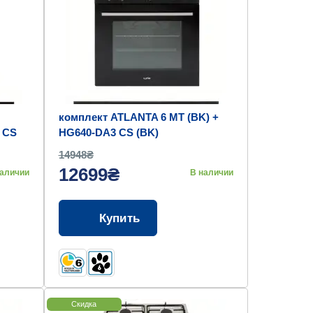
комплект ATLANTA 6 MT (BK) +
 CS
HG640-DA3 CS (BK)
ATLANTA 6 MT (BK) + HG640-DA3
14948₴
CS (BK)
12699₴
наличии
В наличии
Купить
Скидка