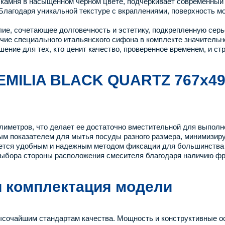
о камня в насыщенном черном цвете, подчеркивает современный
Благодаря уникальной текстуре с вкраплениями, поверхность м
лие, сочетающее долговечность и эстетику, подкрепленную сер
личие специального итальянского сифона в комплекте значитель
шение для тех, кто ценит качество, проверенное временем, и 
 EMILIA BLACK QUARTZ 767x49
лиметров, что делает ее достаточно вместительной для выпол
ым показателем для мытья посуды разного размера, минимизиру
ляется удобным и надежным методом фиксации для большинства
ыбора стороны расположения смесителя благодаря наличию фре
и комплектация модели
высочайшим стандартам качества. Мощность и конструктивные 