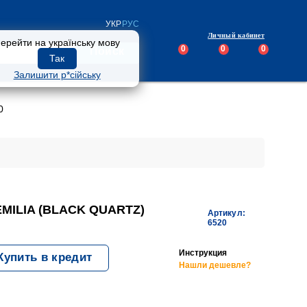
УКР
РУС
Личный кабинет
ерейти на українську мову
0
0
0
Поиск
Так
Залишити р*сійську
0
MILIA (BLACK QUARTZ)
Артикул:
6520
Инструкция
Купить в кредит
Нашли дешевле?