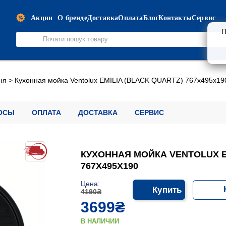
Акции
О бренде
Доставка
Оплата
Блог
Контакты
Сервис
П
ня
>
Кухонная мойка Ventolux EMILIA (BLACK QUARTZ) 767x495x19
ОСЫ
ОПЛАТА
ДОСТАВКА
СЕРВИС
КУХОННАЯ МОЙКА VENTOLUX E
767X495X190
Цена:
Купить
4190₴
3699₴
В НАЛИЧИИ