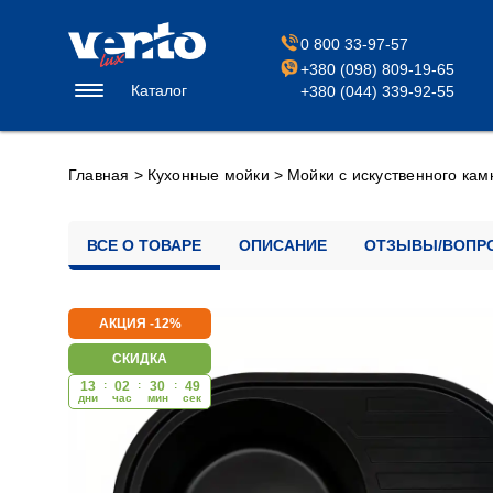
0 800 33-97-57
+380 (098) 809-19-65
Каталог
+380 (044) 339-92-55
Главная
>
Кухонные мойки
>
Мойки с искуственного кам
ВСЕ О ТОВАРЕ
ОПИСАНИЕ
ОТЗЫВЫ/ВОПР
АКЦИЯ -12%
СКИДКА
13
:
02
:
30
:
48
дни
час
мин
cек