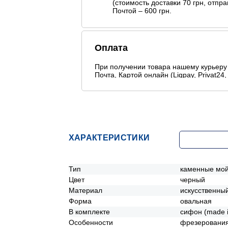
(стоимость доставки 70 грн, отп
Почтой – 600 грн.
Оплата
При получении товара нашему курьеру 
Почта, Картой онлайн (Liqpay, Privat24, 
Безналичніми способами оплаты
ХАРАКТЕРИСТИКИ
+ ДОБАВИТ
Тип
каменные мо
Цвет
черный
Материал
искусственны
Форма
овальная
В комплекте
сифон (made in
Особенности
фрезерования