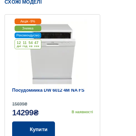
СХОЖІ МОДЕЛІ
Акція -9%
Знижка
Рекомендуємо
12
11
54
47
дні
год
хв
cек
Посудомийка DW 6012 4M NA FS
15699₴
14299₴
В наявності
Купити