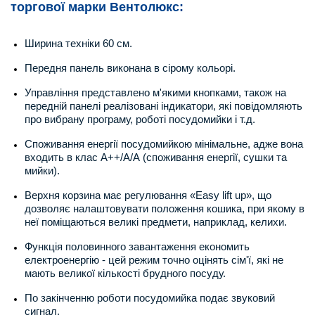
торгової марки Вентолюкс:
Ширина техніки 60 см.
Передня панель виконана в сірому кольорі.
Управління представлено м'якими кнопками, також на
передній панелі реалізовані індикатори, які повідомляють
про вибрану програму, роботі посудомийки і т.д.
Споживання енергії посудомийкою мінімальне, адже вона
входить в клас А++/А/А (споживання енергії, сушки та
мийки).
Верхня корзина має регулювання «Easy lift up», що
дозволяє налаштовувати положення кошика, при якому в
неї поміщаються великі предмети, наприклад, келихи.
Функція половинного завантаження економить
електроенергію - цей режим точно оцінять сім'ї, які не
мають великої кількості брудного посуду.
По закінченню роботи посудомийка подає звуковий
сигнал.