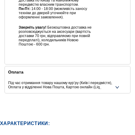
Доставка по Києву та найближчому
передмістю власним транспортом.
Пн-Пт:
14:00 - 18:00 (можливість заносу
техніки до дверей уточнюйте при
оформленні замовлення).
Зверніть увагу!
Безкоштовна доставка не
розповсюджується на аксесуари (вартість
доставки 70 грн, відправляємо при повній
передплаті), холодильників Новою
Поштою - 600 грн.
Оплата
Під час отримання товару нашому курʼру (Київ і передмістя),
Оплата у відділенні Нова Пошта, Картою онлайн (Liqpay,
Privat24, Google Pay, Apple Pay, Mastercard, Visa),
Безготівковими способами оплати
Ще додаткові способи оплати
ХАРАКТЕРИСТИКИ: