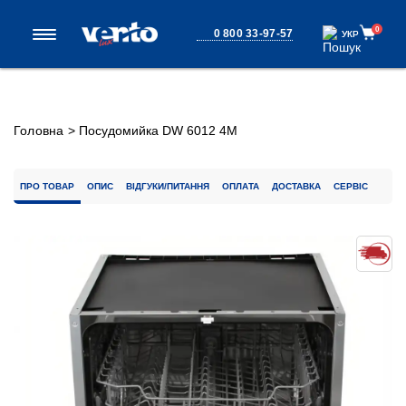
0
0 800 33-97-57
УКР
УКР
Головна
>
Посудомийка DW 6012 4М
ПРО ТОВАР
ОПИС
ВІДГУКИ/ПИТАННЯ
ОПЛАТА
ДОСТАВКА
СЕРВІС