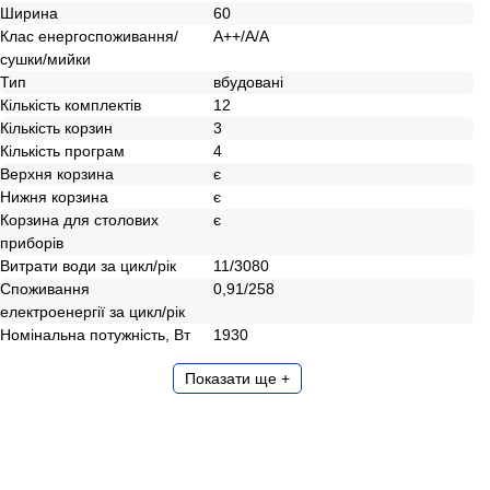
Ширина
60
Клас енергоспоживання/
А++/А/А
сушки/мийки
Тип
вбудовані
Кількість комплектів
12
Кількість корзин
3
Кількість програм
4
Верхня корзина
є
Нижня корзина
є
Корзина для столових
є
приборів
Витрати води за цикл/рік
11/3080
Споживання
0,91/258
електроенергії за цикл/рік
Номінальна потужність, Вт
1930
Показати ще +