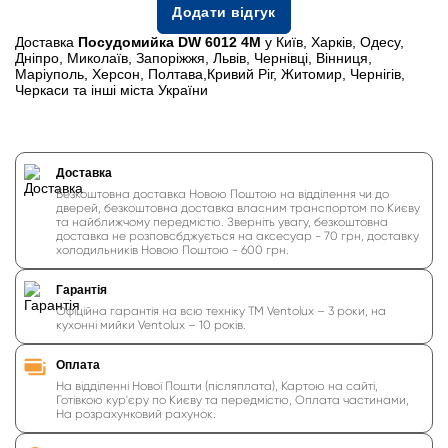
Додати відгук
Доставка
Посудомийка DW 6012 4М
у Київ, Харків, Одесу,
Дніпро, Миколаїв, Запоріжжя, Львів, Чернівці, Вінниця,
Маріуполь, Херсон, Полтава,Кривий Ріг, Житомир, Чернігів,
Черкаси та інші міста України
Доставка
Безкоштовна доставка Новою Поштою на відділення чи до
дверей, безкоштовна доставка власним транспортом по Києву
та найближчому передмістю. Зверніть увагу, безкоштовна
доставка не розповсбджується на аксесуар - 70 грн, доставку
холодильників Новою Поштою - 600 грн.
Гарантія
Офіційна гарантія на всю техніку ТМ Ventolux – 3 роки, на
кухонні мийки Ventolux – 10 років.
Оплата
На відділенні Нової Пошти (післяплата), Картою на сайті,
Готівкою кур'єру по Києву та передмістю, Оплата частинами,
На розрахунковий рахунок.