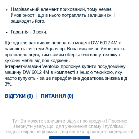
Нагрівальний елемент прихований, тому немає
ймовірності, що в нього потраплять залишки їжі і
зашкодять його.
Гарантія - 3 роки.
Ще однією важливою перевагою моделі DW 6012 4М є
наявність системи Aquastop. Вона виключає ймовірність
протікання води, тим самим оберігаючи вашу техніку і
кухонні меблі від пошкоджень.
Інтернет-магазин Ventolux пропонує купити посудомийну
машину DW 6012 4М в комплекті з іншою технікою, яку
часто купують - за це передбачена додаткова знижка від
3%.
ВІДГУКИ (0)
ПИТАННЯ (0)
Тут Ви можете залишити відгук про продукт! Просимо
звернути увагу, що, для уникнення спаму і публікації
недостовірної інформації, всі відгуки проходять модерацію!