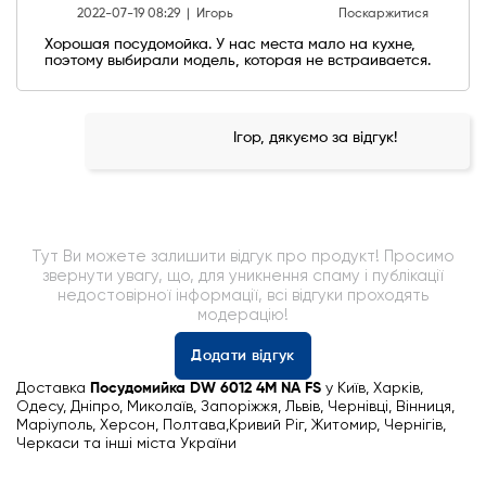
2022-07-19 08:29 |
Игорь
Поскаржитися
Хорошая посудомойка. У нас места мало на кухне,
поэтому выбирали модель, которая не встраивается.
Ігор, дякуємо за відгук!
Тут Ви можете залишити відгук про продукт! Просимо
звернути увагу, що, для уникнення спаму і публікації
недостовірної інформації, всі відгуки проходять
модерацію!
Додати відгук
Доставка
Посудомийка DW 6012 4M NA FS
у Київ, Харків,
Одесу, Дніпро, Миколаїв, Запоріжжя, Львів, Чернівці, Вінниця,
Маріуполь, Херсон, Полтава,Кривий Ріг, Житомир, Чернігів,
Черкаси та інші міста України