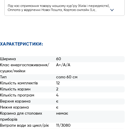
Під час отримання товару нашому курʼру (Київ і передмістя),
Оплата у відділенні Нова Пошта, Картою онлайн (Liqpay,
Privat24, Google Pay, Apple Pay, Mastercard, Visa),
Безготівковими способами оплати
Ще додаткові способи оплати
ХАРАКТЕРИСТИКИ:
Ширина
60
Клас енергоспоживання/
А+/А/А
сушки/мийки
Тип
соло 60 см
Кількість комплектів
12
Кількість корзин
2
Кількість програм
4
Верхня корзина
є
Нижня корзина
є
Корзина для столових
немає
приборів
Витрати води за цикл/рік
11/3080