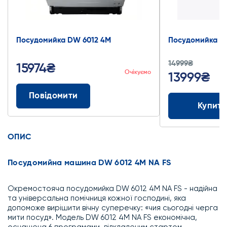
Посудомийка DW 6012 4М
Посудомийка D
14999₴
15974₴
Очікуємо
13999₴
Повідомити
Купити
ОПИС
Посудомийна машина DW 6012 4M NA FS
Окремостояча посудомийка DW 6012 4M NA FS - надійна
та універсальна помічниця кожної господині, яка
допоможе вирішити вічну суперечку: «чия сьогодні черга
мити посуд». Модель DW 6012 4M NA FS економічна,