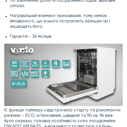
По закінченню роботи посудомийка подає звуковий
сигнал.
Нагрівальний елемент прихований, тому немає
ймовірності, що в нього потраплять залишки їжі і
зашкодять його.
Гарантія - 36 місяців.
Є функція таймеру з відстрочкою старту та різноманітні
режими – ЕСО, інтенсивний, швидкий та 90 хв. Як вже
було сказано, головна особливість соло посудомийки
DW 6012 4M NA FS в можливості розмістити її в будь-