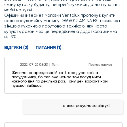
якому куточку будинку, не прив’язуючись до монтування в
меблі на кухні.
Офіційний інтернет магазин Ventolux пропонує купити
соло посудомийну машину DW 6012 4M NA FS в комплекті
з іншою кухонною побутовою технікою, яку часто
купують разом - за це передбачена додаткова знижка
від 3%.
ВІДГУКИ (2)
ПИТАННЯ (1)
2022-07-26 05:23 |
Таня
Поскаржитися
Живемо на арендованій хаті, але дуже хотіла
посудомийку, бо сил вже немає той посуд мити
кожного дня по декілька раз. Тому цей варіант нам
чудово підійшов!
Тетяна, дякуємо за відгук!