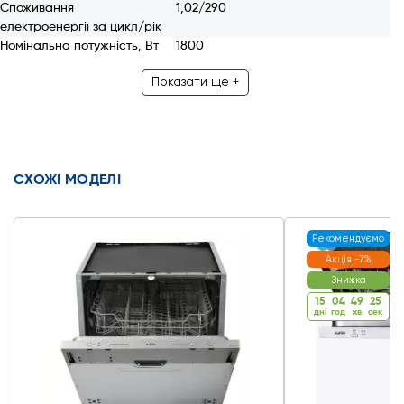
Споживання
1,02/290
електроенергії за цикл/рік
Номінальна потужність, Вт
1800
Показати ще +
СХОЖІ МОДЕЛІ
Рекомендуємо
Акція -7%
Знижка
15
04
49
24
дні
год
хв
cек