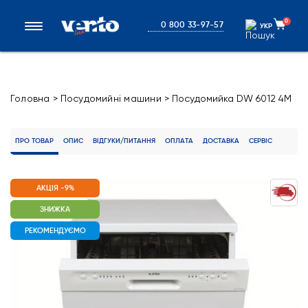
0
0 800 33-97-57
УКР
УКР
Головна
>
Посудомийні машини
>
Посудомийка DW 6012 4M
NA FS
ПРО ТОВАР
ОПИС
ВІДГУКИ/ПИТАННЯ
ОПЛАТА
ДОСТАВКА
СЕРВІС
АКЦІЯ -9%
ЗНИЖКА
РЕКОМЕНДУЄМО