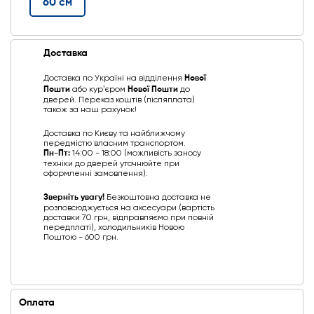
60 см
Доставка
Доставка по Україні на відділення
Нової
Пошти
або курʼєром
Нової Пошти
до
дверей. Переказ коштів (післяплата)
також за наш рахунок!
Доставка по Києву та найближчому
передмістю власним транспортом.
Пн-Пт:
14:00 - 18:00 (можливість заносу
техніки до дверей уточнюйте при
оформленні замовлення).
Зверніть увагу!
Безкоштовна доставка не
розповсюджується на аксесуари (вартість
доставки 70 грн, відправляємо при повній
передплаті), холодильників Новою
Поштою - 600 грн.
Оплата