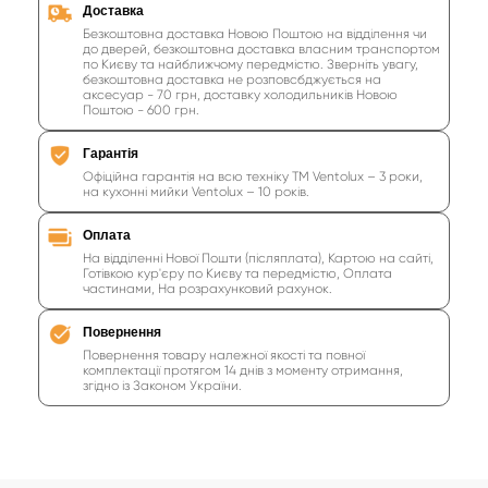
Доставка
Безкоштовна доставка Новою Поштою на відділення чи
до дверей, безкоштовна доставка власним транспортом
по Києву та найближчому передмістю. Зверніть увагу,
безкоштовна доставка не розповсбджується на
аксесуар - 70 грн, доставку холодильників Новою
Поштою - 600 грн.
Гарантія
Офіційна гарантія на всю техніку ТМ Ventolux – 3 роки,
на кухонні мийки Ventolux – 10 років.
Оплата
На відділенні Нової Пошти (післяплата), Картою на сайті,
Готівкою кур'єру по Києву та передмістю, Оплата
частинами, На розрахунковий рахунок.
Повернення
Повернення товару належної якості та повної
комплектації протягом 14 днів з моменту отримання,
згідно із Законом України.