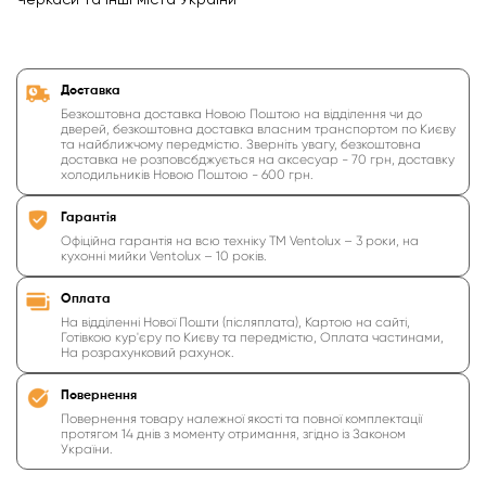
Черкаси та інші міста України
Доставка
Безкоштовна доставка Новою Поштою на відділення чи до
дверей, безкоштовна доставка власним транспортом по Києву
та найближчому передмістю. Зверніть увагу, безкоштовна
доставка не розповсбджується на аксесуар - 70 грн, доставку
холодильників Новою Поштою - 600 грн.
Гарантія
Офіційна гарантія на всю техніку ТМ Ventolux – 3 роки, на
кухонні мийки Ventolux – 10 років.
Оплата
На відділенні Нової Пошти (післяплата), Картою на сайті,
Готівкою кур'єру по Києву та передмістю, Оплата частинами,
На розрахунковий рахунок.
Повернення
Повернення товару належної якості та повної комплектації
протягом 14 днів з моменту отримання, згідно із Законом
України.