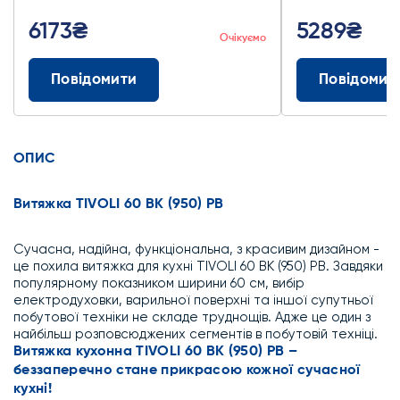
6173₴
5289₴
Очікуємо
Повідомити
Повідомит
ОПИС
Витяжка TIVOLI 60 BK (950) PB
Сучасна, надійна, функціональна, з красивим дизайном -
це похила витяжка для кухні TIVOLI 60 BK (950) PB. Завдяки
популярному показником ширини 60 см, вибір
електродуховки, варильної поверхні та іншої супутньої
побутової техніки не складе труднощів. Адже це один з
найбільш розповсюджених сегментів в побутовій техніці.
Витяжка кухонна TIVOLI 60 BK (950) PB –
беззаперечно стане прикрасою кожної сучасної
кухні!