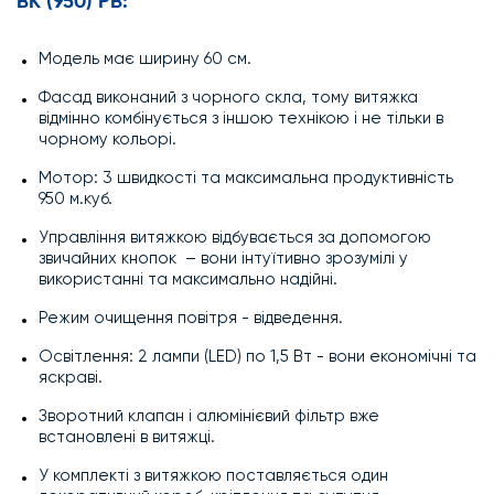
BK (950) PB:
Модель має ширину 60 см.
Фасад виконаний з чорного скла, тому витяжка
відмінно комбінується з іншою технікою і не тільки в
чорному кольорі.
Мотор: 3 швидкості та максимальна продуктивність
950 м.куб.
Управління витяжкою відбувається за допомогою
звичайних кнопок – вони інтуїтивно зрозумілі у
використанні та максимально надійні.
Режим очищення повітря - відведення.
Освітлення: 2 лампи (LED) по 1,5 Вт - вони економічні та
яскраві.
Зворотний клапан і алюмінієвий фільтр вже
встановлені в витяжці.
У комплекті з витяжкою поставляється один