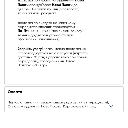
Доставка по Україні на відділення
Нової
Пошти
або курʼєром
Нової Пошти
до
дверей. Переказ коштів (післяплата)
також за наш рахунок!
Доставка по Києву та найближчому
передмістю власним транспортом.
Пн-Пт:
14:00 - 18:00 (можливість заносу
техніки до дверей уточнюйте при
оформленні замовлення).
Зверніть увагу!
Безкоштовна доставка не
розповсюджується на аксесуари (вартість
доставки 70 грн, відправляємо при повній
передплаті), холодильників Новою
Поштою - 600 грн.
Оплата
Під час отримання товару нашому курʼру (Київ і передмістя),
Оплата у відділенні Нова Пошта, Картою онлайн (Liqpay,
Privat24, Google Pay, Apple Pay, Mastercard, Visa),
Безготівковими способами оплати
Ще додаткові способи оплати