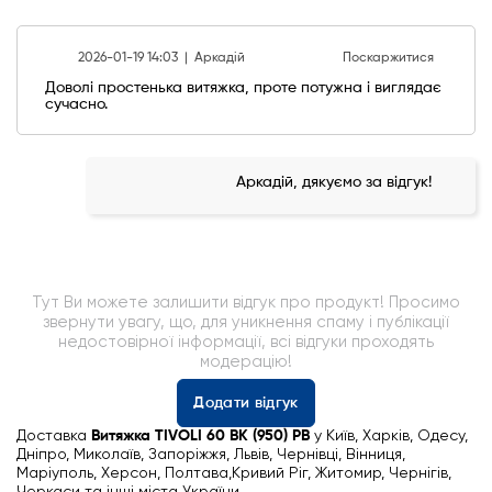
2026-01-19 14:03 |
Аркадій
Поскаржитися
Доволі простенька витяжка, проте потужна і виглядає
сучасно.
Аркадій, дякуємо за відгук!
Тут Ви можете залишити відгук про продукт! Просимо
звернути увагу, що, для уникнення спаму і публікації
недостовірної інформації, всі відгуки проходять
модерацію!
Додати відгук
Доставка
Витяжка TIVOLI 60 BK (950) PB
у Київ, Харків, Одесу,
Дніпро, Миколаїв, Запоріжжя, Львів, Чернівці, Вінниця,
Маріуполь, Херсон, Полтава,Кривий Ріг, Житомир, Чернігів,