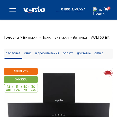
0
0 800 33-97-57
УКР
УКР
Головна
>
Витяжки
>
Похилі витяжки
>
Витяжка TIVOLI 60 BK
(950) PB
ПРО ТОВАР
ОПИС
ВІДГУКИ/ПИТАННЯ
ОПЛАТА
ДОСТАВКА
СЕРВІС
АКЦІЯ -11%
ЗНИЖКА
12
:
11
:
54
:
34
ДНІ
ГОД
ХВ
CЕК