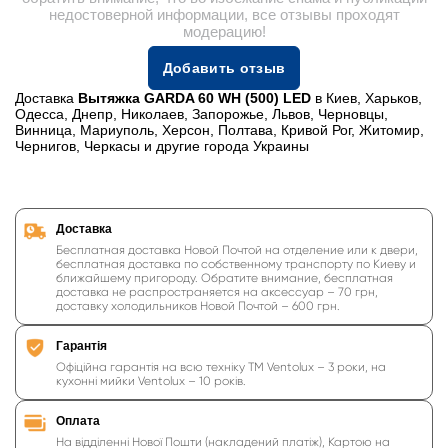
недостоверной информации, все отзывы проходят
модерацию!
Добавить отзыв
Доставка
Вытяжка GARDA 60 WH (500) LED
в Киев, Харьков,
Одесса, Днепр, Николаев, Запорожье, Львов, Черновцы,
Винница, Мариуполь, Херсон, Полтава, Кривой Рог, Житомир,
Чернигов, Черкасы и другие города Украины
Доставка
Бесплатная доставка Новой Почтой на отделение или к двери,
бесплатная доставка по собственному транспорту по Киеву и
ближайшему пригороду. Обратите внимание, бесплатная
доставка не распространяется на аксессуар – 70 грн,
доставку холодильников Новой Почтой – 600 грн.
Гарантія
Офіційна гарантія на всю техніку ТМ Ventolux – 3 роки, на
кухонні мийки Ventolux – 10 років.
Оплата
На відділенні Нової Пошти (накладений платіж), Картою на