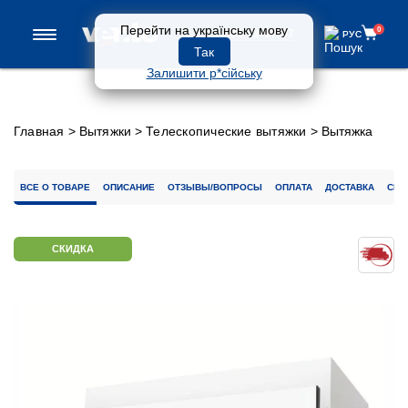
Перейти на українську мову
0
0 800 33-97-57
РУС
РУС
Так
Залишити р*сійську
Главная
>
Вытяжки
>
Телескопические вытяжки
>
Вытяжка
GARDA 60 WH (500) LED
ВСЕ О ТОВАРЕ
ОПИСАНИЕ
ОТЗЫВЫ/ВОПРОСЫ
ОПЛАТА
ДОСТАВКА
СЕР
СКИДКА