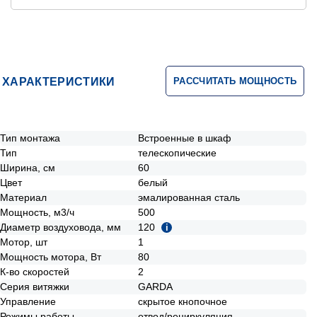
Privat24, Google Pay, Apple Pay, Mastercard, Visa),
Безналичніми способами оплаты
ХАРАКТЕРИСТИКИ
РАССЧИТАТЬ МОЩНОСТЬ
Тип монтажа
Встроенные в шкаф
Тип
телескопические
Ширина, см
60
Цвет
белый
Материал
эмалированная сталь
Мощность, м3/ч
500
Диаметр воздуховода, мм
120
i
Мотор, шт
1
Мощность мотора, Вт
80
К-во скоростей
2
Серия витяжки
GARDA
Управление
скрытое кнопочное
Режимы работы
отвод/рециркуляция