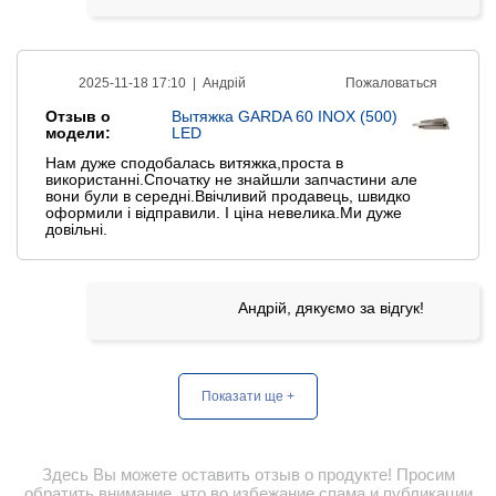
2025-11-18 17:10 |
Андрій
Пожаловаться
Отзыв о
Вытяжка GARDA 60 INOX (500)
модели:
LED
Нам дуже сподобалась витяжка,проста в
використанні.Спочатку не знайшли запчастини але
вони були в середні.Ввічливий продавець, швидко
оформили і відправили. І ціна невелика.Ми дуже
довільні.
Андрій, дякуємо за відгук!
Показати ще +
Здесь Вы можете оставить отзыв о продукте! Просим
обратить внимание, что во избежание спама и публикации