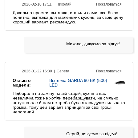
2026-02-10 17:11 |
Николай
Пожаловаться
Довольно простая вытяжка, ставили сами, все было
понятно, вытяжка для маленьких кухонь, за свою цену
хороший вариант, рекомендую.
Микола, дякуємо за відгук!
2026-01-22 16:30 |
Серега
Пожаловаться
Отзыв о
Вытяжка GARDA 60 BK (500)
модели:
LED
Підбирали на заміну нашій старій, кухня в нас
невеличка тож не хотіли перебарщувати, не смльно
потужна але й нам не треба була якась дуже сильна та
громка, тому цей варіант впринципі за свої гроші
непоганий
Сергій, дякуємо за відгук!