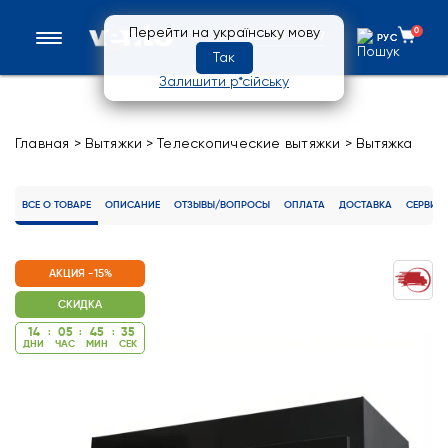
Перейти на українську мову
0
0 800 33-97-57
РУС
РУС
Так
Залишити р*сійську
Главная
>
Вытяжки
>
Телескопические вытяжки
>
Вытяжка
GARDA 60 BK (500) LED
ВСЕ О ТОВАРЕ
ОПИСАНИЕ
ОТЗЫВЫ/ВОПРОСЫ
ОПЛАТА
ДОСТАВКА
СЕРВИС
АКЦИЯ -15%
СКИДКА
14
:
05
:
45
:
34
ДНИ
ЧАС
МИН
CЕК