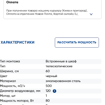
Оплата
При получении товара нашему курьеру (Киев и пригород),
Оплата в отделении Новая Почта, Картой онлайн (Liqpay,
Privat24, Google Pay, Apple Pay, Mastercard, Visa),
Безналичніми способами оплаты
ХАРАКТЕРИСТИКИ
РАССЧИТАТЬ МОЩНОСТЬ
Тип монтажа
Встроенные в шкаф
Тип
телескопические
Ширина, см
60
Цвет
черный
Материал
эмалированная сталь
Мощность, м3/ч
500
Диаметр воздуховода, мм
120
i
Мотор, шт
1
Мощность мотора, Вт
80