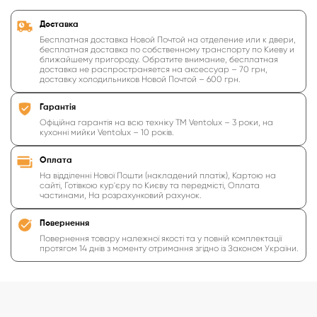
Доставка
Бесплатная доставка Новой Почтой на отделение или к двери,
бесплатная доставка по собственному транспорту по Киеву и
ближайшему пригороду. Обратите внимание, бесплатная
доставка не распространяется на аксессуар – 70 грн,
доставку холодильников Новой Почтой – 600 грн.
Гарантія
Офіційна гарантія на всю техніку ТМ Ventolux – 3 роки, на
кухонні мийки Ventolux – 10 років.
Оплата
На відділенні Нової Пошти (накладений платіж), Картою на
сайті, Готівкою кур'єру по Києву та передмісті, Оплата
частинами, На розрахунковий рахунок.
Повернення
Повернення товару належної якості та у повній комплектації
протягом 14 днів з моменту отримання згідно із Законом України.