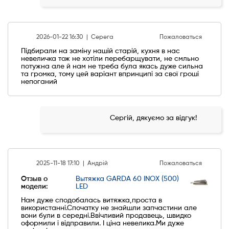
2026-01-22 16:30 |
Серега
Пожаловаться
Підбирали на заміну нашій старій, кухня в нас
невеличка тож не хотіли перебарщувати, не смльно
потужна але й нам не треба була якась дуже сильна
та громка, тому цей варіант впринципі за свої гроші
непоганий
Сергій, дякуємо за відгук!
2025-11-18 17:10 |
Андрій
Пожаловаться
Отзыв о
Вытяжка GARDA 60 INOX (500)
модели:
LED
Нам дуже сподобалась витяжка,проста в
використанні.Спочатку не знайшли запчастини але
вони були в середні.Ввічливий продавець, швидко
оформили і відправили. І ціна невелика.Ми дуже