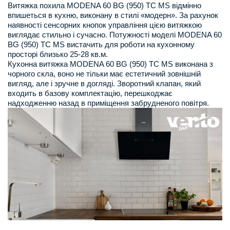
Витяжка похила MODENA 60 BG (950) TC MS відмінно
впишеться в кухню, виконану в стилі «модерн». За рахунок
наявності сенсорних кнопок управління цією витяжкою
виглядає стильно і сучасно. Потужності моделі MODENA 60
BG (950) TC MS вистачить для роботи на кухонному
просторі близько 25-28 кв.м.
Кухонна витяжка MODENA 60 BG (950) TC MS виконана з
чорного скла, воно не тільки має естетичний зовнішній
вигляд, але і зручне в догляді. Зворотний клапан, який
входить в базову комплектацію, перешкоджає
надходженню назад в приміщення забрудненого повітря.