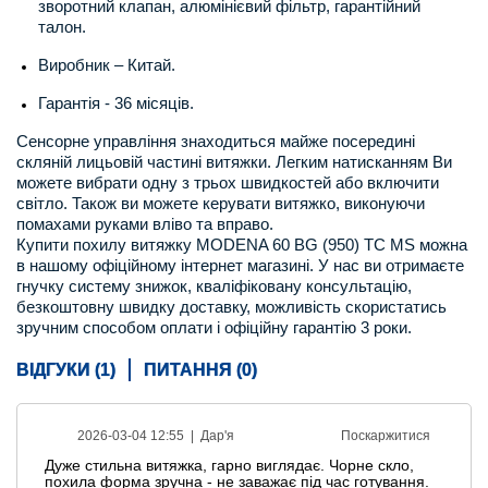
зворотний клапан, алюмінієвий фільтр, гарантійний
талон.
Виробник – Китай.
Гарантія - 36 місяців.
Сенсорне управління знаходиться майже посередині
скляній лицьовій частині витяжки. Легким натисканням Ви
можете вибрати одну з трьох швидкостей або включити
світло. Також ви можете керувати витяжко, виконуючи
помахами руками вліво та вправо.
Купити похилу витяжку MODENA 60 BG (950) TC MS можна
в нашому офіційному інтернет магазині. У нас ви отримаєте
гнучку систему знижок, кваліфіковану консультацію,
безкоштовну швидку доставку, можливість скористатись
зручним способом оплати і офіційну гарантію 3 роки.
ВІДГУКИ (1)
ПИТАННЯ (0)
2026-03-04 12:55 |
Дар'я
Поскаржитися
Дуже стильна витяжка, гарно виглядає. Чорне скло,
похила форма зручна - не заважає під час готування.