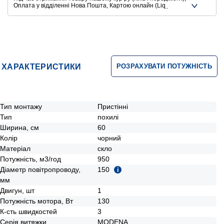
Оплата у відділенні Нова Пошта, Картою онлайн (Liqpay,
Privat24, Google Pay, Apple Pay, Mastercard, Visa),
Безготівковими способами оплати
Ще додаткові способи оплати
ХАРАКТЕРИСТИКИ
РОЗРАХУВАТИ ПОТУЖНІСТЬ
Тип монтажу
Пристінні
Тип
похилі
Ширина, см
60
Колір
чорний
Матеріал
скло
Потужність, м3/год
950
Діаметр повітропроводу,
150
i
мм
Двигун, шт
1
Потужність мотора, Вт
130
К-сть швидкостей
3
Серія витяжки
MODENA