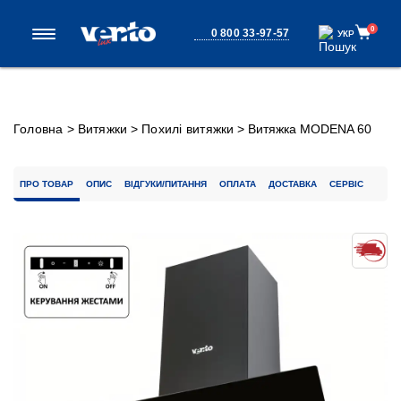
0
0 800 33-97-57
УКР
УКР
Головна
>
Витяжки
>
Похилі витяжки
>
Витяжка MODENA 60
BG (950) TC MS
ПРО ТОВАР
ОПИС
ВІДГУКИ/ПИТАННЯ
ОПЛАТА
ДОСТАВКА
СЕРВІС