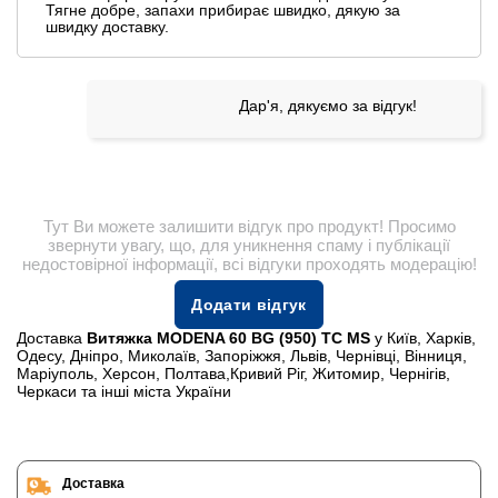
Тягне добре, запахи прибирає швидко, дякую за
швидку доставку.
Дар'я, дякуємо за відгук!
Тут Ви можете залишити відгук про продукт! Просимо
звернути увагу, що, для уникнення спаму і публікації
недостовірної інформації, всі відгуки проходять модерацію!
Додати відгук
Доставка
Витяжка MODENA 60 BG (950) TC MS
у Київ, Харків,
Одесу, Дніпро, Миколаїв, Запоріжжя, Львів, Чернівці, Вінниця,
Маріуполь, Херсон, Полтава,Кривий Ріг, Житомир, Чернігів,
Черкаси та інші міста України
Доставка