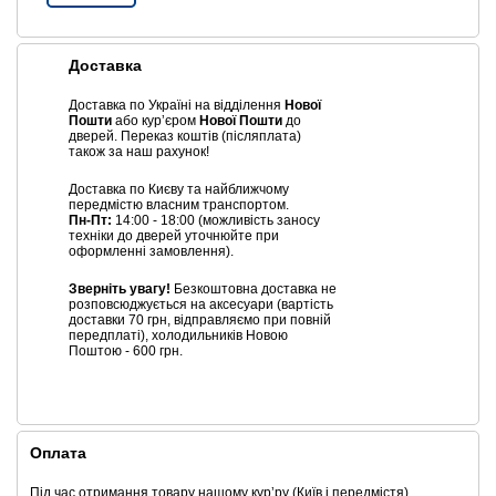
Доставка
Доставка по Україні на відділення
Нової
Пошти
або курʼєром
Нової Пошти
до
дверей. Переказ коштів (післяплата)
також за наш рахунок!
Доставка по Києву та найближчому
передмістю власним транспортом.
Пн-Пт:
14:00 - 18:00 (можливість заносу
техніки до дверей уточнюйте при
оформленні замовлення).
Зверніть увагу!
Безкоштовна доставка не
розповсюджується на аксесуари (вартість
доставки 70 грн, відправляємо при повній
передплаті), холодильників Новою
Поштою - 600 грн.
Оплата
Під час отримання товару нашому курʼру (Київ і передмістя),