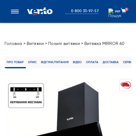
0
0 800 33-97-57
УКР
УКР
Головна
>
Витяжки
>
Похилі витяжки
>
Витяжка MIRROR 60
BG (1000) TC MS
ПРО ТОВАР
ОПИС
ВІДГУКИ/ПИТАННЯ
ВІДЕО
ОПЛАТА
ДОСТАВКА
СЕРВІС