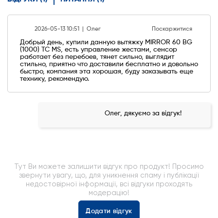
2026-05-13 10:51 |
Олег
Поскаржитися
Добрый день, купили данную вытяжку MIRROR 60 BG
(1000) TC MS, есть управление жестами, сенсор
работает без перебоев, тянет сильно, выглядит
стильно, приятно что доставили бесплатно и довольно
быстро, компания эта хорошая, буду заказывать еще
технику, рекомендую.
Олег, дякуємо за відгук!
Тут Ви можете залишити відгук про продукт! Просимо
звернути увагу, що, для уникнення спаму і публікації
недостовірної інформації, всі відгуки проходять
модерацію!
Додати відгук