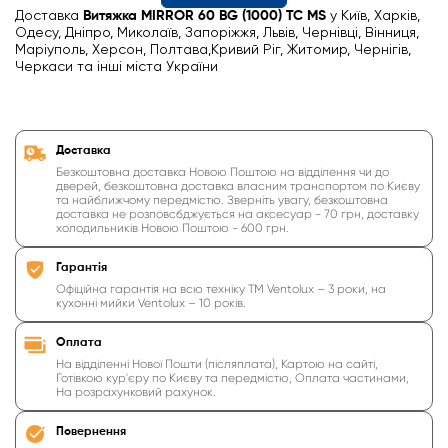
Доставка
Витяжка MIRROR 60 BG (1000) TC MS
у Київ, Харків,
Одесу, Дніпро, Миколаїв, Запоріжжя, Львів, Чернівці, Вінниця,
Маріуполь, Херсон, Полтава,Кривий Ріг, Житомир, Чернігів,
Черкаси та інші міста України
Доставка
Безкоштовна доставка Новою Поштою на відділення чи до
дверей, безкоштовна доставка власним транспортом по Києву
та найближчому передмістю. Зверніть увагу, безкоштовна
доставка не розповсбджується на аксесуар - 70 грн, доставку
холодильників Новою Поштою - 600 грн.
Гарантія
Офіційна гарантія на всю техніку ТМ Ventolux – 3 роки, на
кухонні мийки Ventolux – 10 років.
Оплата
На відділенні Нової Пошти (післяплата), Картою на сайті,
Готівкою кур'єру по Києву та передмістю, Оплата частинами,
На розрахунковий рахунок.
Повернення