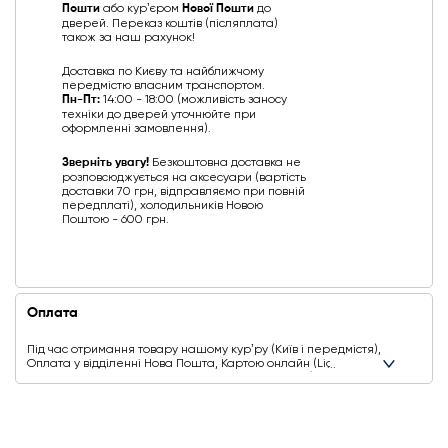
Пошти
або курʼєром
Нової Пошти
до
дверей. Переказ коштів (післяплата)
також за наш рахунок!
Доставка по Києву та найближчому
передмістю власним транспортом.
Пн-Пт:
14:00 - 18:00 (можливість заносу
техніки до дверей уточнюйте при
оформленні замовлення).
Зверніть увагу!
Безкоштовна доставка не
розповсюджується на аксесуари (вартість
доставки 70 грн, відправляємо при повній
передплаті), холодильників Новою
Поштою - 600 грн.
Оплата
Під час отримання товару нашому курʼру (Київ і передмістя),
Оплата у відділенні Нова Пошта, Картою онлайн (Liqpay,
Privat24, Google Pay, Apple Pay, Mastercard, Visa),
Безготівковими способами оплати
Ще додаткові способи оплати