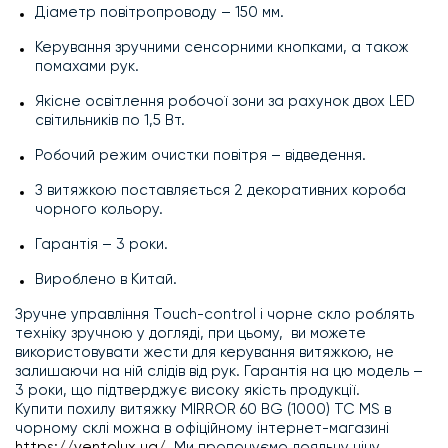
Діаметр повітропроводу – 150 мм.
Керування зручними сенсорними кнопками, а також
помахами рук.
Якісне освітлення робочої зони за рахунок двох LED
світильників по 1,5 Вт.
Робочий режим очистки повітря – відведення.
З витяжкою поставляється 2 декоративних короба
чорного кольору.
Гарантія – 3 роки.
Вироблено в Китай.
Зручне управління Touch-control і чорне скло роблять
техніку зручною у догляді, при цьому, ви можете
використовувати жести для керування витяжкою, не
залишаючи на ній слідів від рук. Гарантія на цю модель –
3 роки, що підтверджує високу якість продукції.
Купити похилу витяжку MIRROR 60 BG (1000) TC MS в
чорному склі можна в офіційному інтернет-магазині
https://ventolux.ua/
. Ми пропонуємо лояльну ціну,