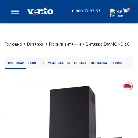
0
0 800 33-97-57
УКР
УКР
Головна
>
Витяжки
>
Похилі витяжки
>
Витяжка DIAMOND 60
BK (700) PB
ПРО ТОВАР
ОПИС
ВІДГУКИ/ПИТАННЯ
ОПЛАТА
ДОСТАВКА
СЕРВІС