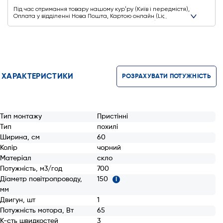
Під час отримання товару нашому курʼру (Київ і передмістя),
Оплата у відділенні Нова Пошта, Картою онлайн (Liqpay,
Privat24, Google Pay, Apple Pay, Mastercard, Visa),
Безготівковими способами оплати
Ще додаткові способи оплати
ХАРАКТЕРИСТИКИ
РОЗРАХУВАТИ ПОТУЖНІСТЬ
Тип монтажу
Пристінні
Тип
похилі
Ширина, см
60
Колір
чорний
Матеріал
скло
Потужність, м3/год
700
Діаметр повітропроводу,
150
i
мм
Двигун, шт
1
Потужність мотора, Вт
65
К-сть швидкостей
3