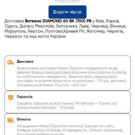
модерацію!
Додати відгук
Доставка
Витяжка DIAMOND 60 BK (700) PB
у Київ, Харків,
Одесу, Дніпро, Миколаїв, Запоріжжя, Львів, Чернівці, Вінниця,
Маріуполь, Херсон, Полтава,Кривий Ріг, Житомир, Чернігів,
Черкаси та інші міста України
Доставка
Безкоштовна доставка Новою Поштою на відділення чи до
дверей, безкоштовна доставка власним транспортом по Києву
та найближчому передмістю. Зверніть увагу, безкоштовна
доставка не розповсбджується на аксесуар - 70 грн, доставку
холодильників Новою Поштою - 600 грн.
Гарантія
Офіційна гарантія на всю техніку ТМ Ventolux – 3 роки, на
кухонні мийки Ventolux – 10 років.
Оплата
На відділенні Нової Пошти (післяплата), Картою на сайті,
Готівкою кур'єру по Києву та передмістю, Оплата частинами,
На розрахунковий рахунок.