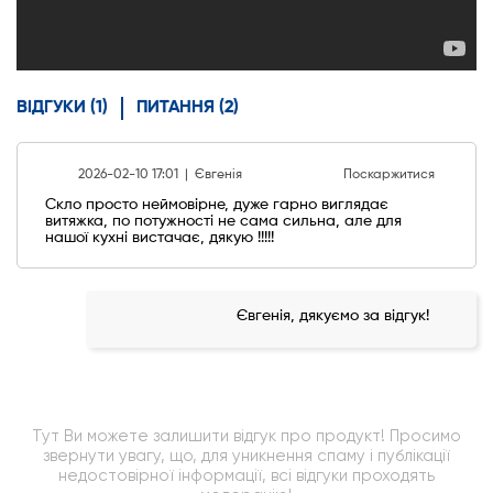
ВІДГУКИ (1)
ПИТАННЯ (2)
2026-02-10 17:01 |
Євгенія
Поскаржитися
Скло просто неймовірне, дуже гарно виглядає
витяжка, по потужності не сама сильна, але для
нашої кухні вистачає, дякую !!!!!
Євгенія, дякуємо за відгук!
Тут Ви можете залишити відгук про продукт! Просимо
звернути увагу, що, для уникнення спаму і публікації
недостовірної інформації, всі відгуки проходять