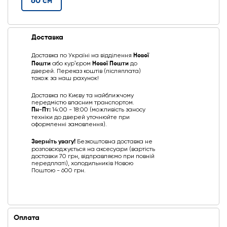
60 см
Доставка
Доставка по Україні на відділення
Нової
Пошти
або курʼєром
Нової Пошти
до
дверей. Переказ коштів (післяплата)
також за наш рахунок!
Доставка по Києву та найближчому
передмістю власним транспортом.
Пн-Пт:
14:00 - 18:00 (можливість заносу
техніки до дверей уточнюйте при
оформленні замовлення).
Зверніть увагу!
Безкоштовна доставка не
розповсюджується на аксесуари (вартість
доставки 70 грн, відправляємо при повній
передплаті), холодильників Новою
Поштою - 600 грн.
Оплата