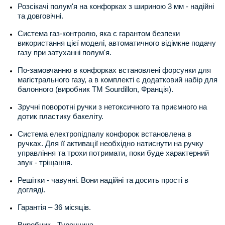
Розсікачі полум'я на конфорках з шириною 3 мм - надійні
та довговічні.
Система газ-контролю, яка є гарантом безпеки
використання цієї моделі, автоматичного відімкне подачу
газу при затуханні полум'я.
По-замовчанню в конфорках встановлені форсунки для
магістрального газу, а в комплекті є додатковий набір для
балонного (виробник ТМ Sourdillon, Франція).
Зручні поворотні ручки з нетоксичного та приємного на
дотик пластику бакеліту.
Система електропідпалу конфорок встановлена в
ручках. Для її активації необхідно натиснути на ручку
управління та трохи потримати, поки буде характерний
звук - тріщання.
Решітки - чавунні. Вони надійні та досить прості в
догляді.
Гарантія – 36 місяців.
Виробник - Туреччина.