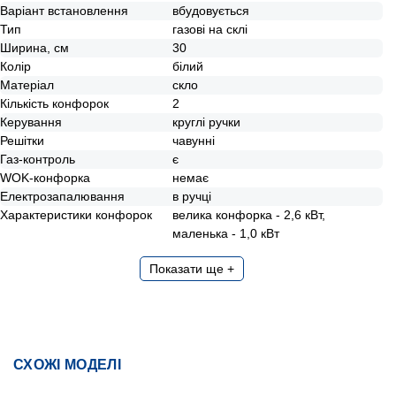
Варіант встановлення
вбудовується
Тип
газові на склі
Ширина, см
30
Колір
білий
Матеріал
скло
Кількість конфорок
2
Керування
круглі ручки
Решітки
чавунні
Газ-контроль
є
WOK-конфорка
немає
Електрозапалювання
в ручці
Характеристики конфорок
велика конфорка - 2,6 кВт,
маленька - 1,0 кВт
Показати ще +
СХОЖІ МОДЕЛІ