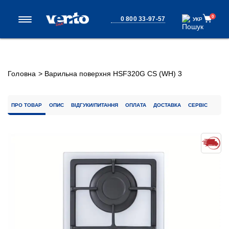
0
0 800 33-97-57
УКР
УКР
Головна
>
Варильна поверхня HSF320G CS (WH) 3
ПРО ТОВАР
ОПИС
ВІДГУКИ/ПИТАННЯ
ОПЛАТА
ДОСТАВКА
СЕРВІС