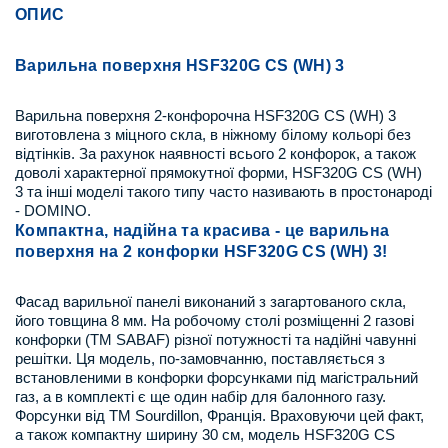
ОПИС
Варильна поверхня HSF320G CS (WH) 3
Варильна поверхня 2-конфорочна HSF320G CS (WH) 3
виготовлена з міцного скла, в ніжному білому кольорі без
відтінків. За рахунок наявності всього 2 конфорок, а також
доволі характерної прямокутної форми, HSF320G CS (WH)
3 та інші моделі такого типу часто називають в простонароді
- DOMINO.
Компактна, надійна та красива - це варильна
поверхня на 2 конфорки HSF320G CS (WH) 3!
Фасад варильної панелі виконаний з загартованого скла,
його товщина 8 мм. На робочому столі розміщенні 2 газові
конфорки (ТМ SABAF) різної потужності та надійні чавунні
решітки. Ця модель, по-замовчанню, поставляється з
встановленими в конфорки форсунками під магістральний
газ, а в комплекті є ще один набір для балонного газу.
Форсунки від ТМ Sourdillon, Франція. Враховуючи цей факт,
а також компактну ширину 30 см, модель HSF320G CS