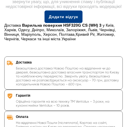
звернути увагу, що, для уникнення спаму і публікації
недостовірної інформації, всі відгуки проходять модерацію!
Додати відгук
Доставка
Варильна поверхня HSF320G CS (WH) 3
у Київ,
Харків, Одесу, Дніпро, Миколаїв, Запоріжжя, Львів, Чернівці,
Вінниця, Маріуполь, Херсон, Полтава,Кривий Ріг, Житомир,
Чернігів, Черкаси та інші міста України
Доставка
Безкоштовна доставка Новою Поштою на відділення чи до
дверей, безкоштовна доставка власним транспортом по Києву
та найближчому передмістю. Зверніть увагу, безкоштовна
доставка не розповсбджується на аксесуар - 70 грн, доставку
холодильників Новою Поштою - 600 грн.
Гарантія
Офіційна гарантія на всю техніку ТМ Ventolux – 3 роки, на
кухонні мийки Ventolux – 10 років.
Оплата
На відділенні Нової Пошти (післяплата), Картою на сайті,
Готівкою кур'єру по Києву та передмістю, Оплата частинами,