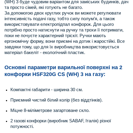
(WH) 3 буде чудовим варіантом для заміських будинків, дач
та просто сімей, які готують не багато.
За допомогою двох круглих ручок ви можете регулювати
інтенсивність подачі газу, тобто силу полум’я, а також
використовувати електропідпал конфорок. Для цього
потрібно просто натиснути на ручку та трохи її потримати,
поки не почуєте характерний тріскіт. Ручки мають
ергономічну форму, вони приємні на дотик і жаростійкі. Все
завдяки тому, що для їх виробництва використовується
матеріал бакеліт - екологічний пластик.
Основні параметри варильної поверхні на 2
конфорки HSF320G CS (WH) 3 на газу:
Компактні габарити - ширина 30 см.
Приємний чистий білий колір (без віддтінків).
Міцне 8-міліметрове загартоване скло.
2 газові конфорки (виробник SABAF, Італія) різної
потужності.