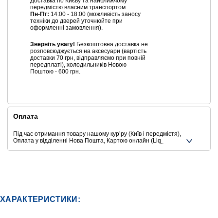
Доставка по Києву та найближчому
передмістю власним транспортом.
Пн-Пт:
14:00 - 18:00 (можливість заносу
техніки до дверей уточнюйте при
оформленні замовлення).
Зверніть увагу!
Безкоштовна доставка не
розповсюджується на аксесуари (вартість
доставки 70 грн, відправляємо при повній
передплаті), холодильників Новою
Поштою - 600 грн.
Оплата
Під час отримання товару нашому курʼру (Київ і передмістя),
Оплата у відділенні Нова Пошта, Картою онлайн (Liqpay,
Privat24, Google Pay, Apple Pay, Mastercard, Visa),
Безготівковими способами оплати
Ще додаткові способи оплати
ХАРАКТЕРИСТИКИ: