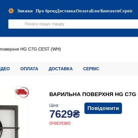
Знижки
Про бренд
Доставка
Оплата
Блог
Контакти
Сервіс
 поверхня HG C7G CEST (WH)
ІДЕО
ОПЛАТА
ДОСТАВКА
СЕРВІС
ВАРИЛЬНА ПОВЕРХНЯ HG C7G 
Ціна:
Повідомити
7629₴
ОЧІКУЄМО