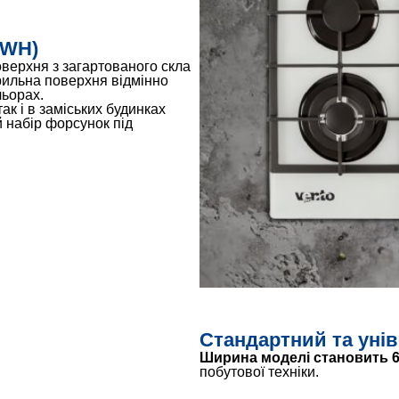
(WH)
верхня з загартованого скла
рильна поверхня відмінно
льорах.
к і в заміських будинках
й набір форсунок під
Стандартний та уні
Ширина моделі становить 6
побутової техніки.