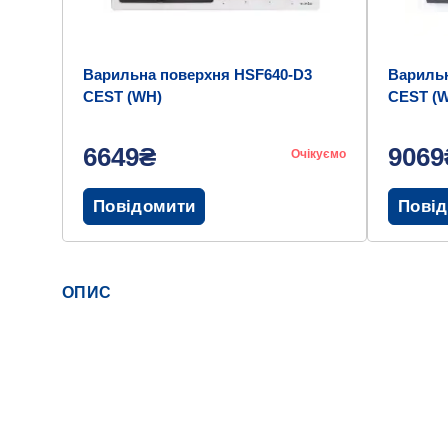
Варильна поверхня HSF640-D3
Варильн
CEST (WH)
CEST (
6649₴
9069
Очікуємо
Повідомити
Пові
ОПИС