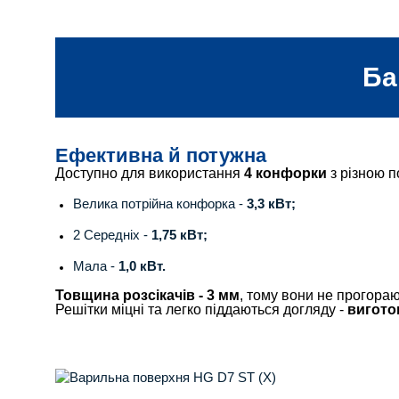
Ба
Ефективна й потужна
Доступно для використання
4 конфорки
з різною п
Велика потрійна конфорка -
3,3 кВт;
2 Середніх -
1,75 кВт;
Мала -
1,0 кВт.
Товщина розсікачів - 3 мм
, тому вони не прогораю
Решітки міцні та легко піддаються догляду -
вигото