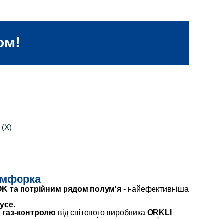
ом!
омфорка
K та потрійним рядом полум'я
- найефективніша
усе.
а
газ-контролю
від світового виробника
ORKLI