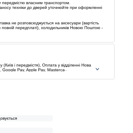
у передмістю власним транспортом.
 заносу техніки до дверей уточнюйте при оформленні
авка не розповсюджується на аксесуари (вартість
и повній передплаті), холодильників Новою Поштою -
 (Київ і передмістя), Оплата у відділенні Нова
 Google Pay, Apple Pay, Mastercard, Visa),
довується