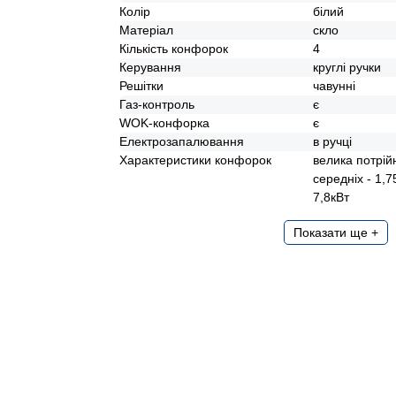
Колір
білий
Матеріал
скло
Кількість конфорок
4
Керування
круглі ручки
Решітки
чавунні
Газ-контроль
є
WOK-конфорка
є
Електрозапалювання
в ручці
Характеристики конфорок
велика потрійн
середніх - 1,7
7,8кВт
Показати ще +