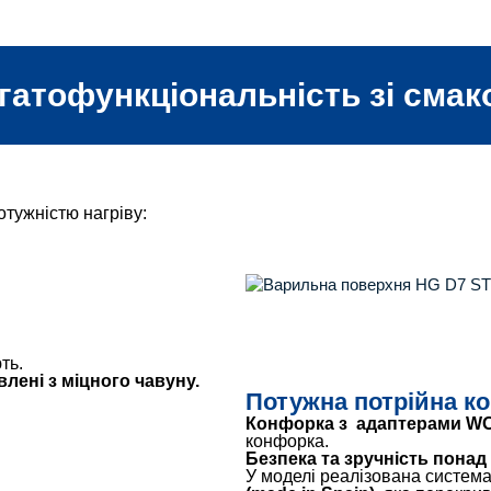
гатофункціональність зі смак
отужністю нагріву:
ть.
влені з міцного чавуну.
Потужна потрійна к
Конфорка з адаптерами WO
конфорка.
Безпека та зручність понад 
У моделі реалізована систем