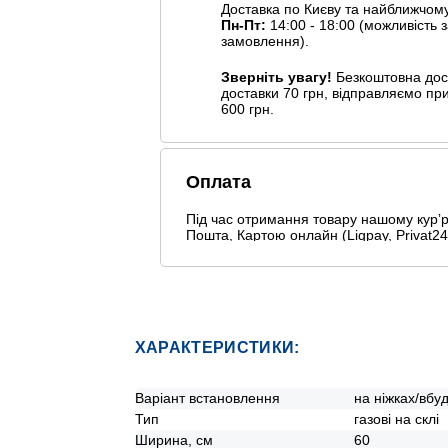
Доставка по Києву та найближчом
Пн-Пт:
14:00 - 18:00 (можливість
замовлення).
Зверніть увагу!
Безкоштовна дост
доставки 70 грн, відправляємо пр
600 грн.
Оплата
Під час отримання товару нашому курʼру
Пошта, Картою онлайн (Liqpay, Privat24,
Безготівковими способами оплати
Ще додаткові способи оплати
ХАРАКТЕРИСТИКИ:
Варіант встановлення
на ніжках/вбу
Тип
газові на склі
Ширина, см
60