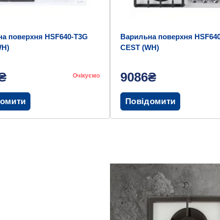
а поверхня HSF640-T3G
Варильна поверхня HSF64
WH)
CEST (WH)
₴
9086₴
Очікуємо
домити
Повідомити