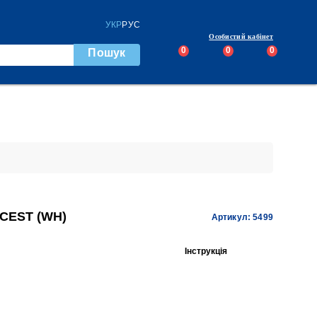
УКР
РУС
Особистий кабінет
0
0
0
Пошук
CEST (WH)
Артикул: 5499
Інструкція