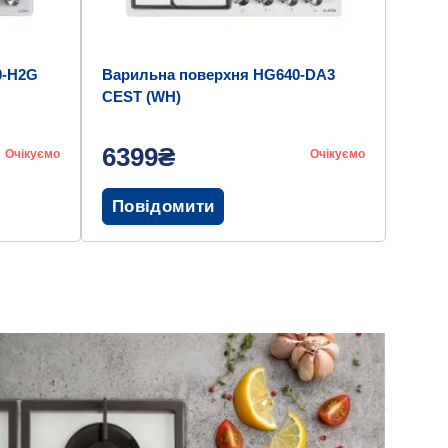
0-H2G
Варильна поверхня HG640-DA3
CEST (WH)
6399₴
Очікуємо
Очікуємо
Повідомити