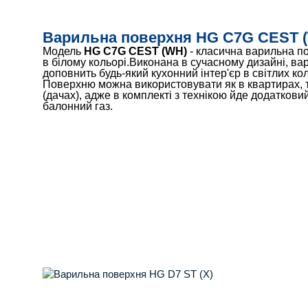
Варильна поверхня HG C7G CEST 
Модель
HG C7G CEST (WH)
- класична варильна по
в білому кольорі.Виконана в сучасному дизайні, ва
доповнить будь-який кухонний інтер'єр в світлих ко
Поверхню можна використовувати як в квартирах, та
(дачах), адже в комплекті з технікою йде додаткови
балонний газ.