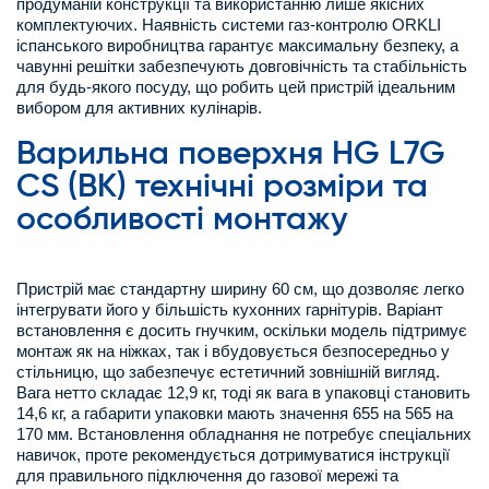
продуманій конструкції та використанню лише якісних
комплектуючих. Наявність системи газ-контролю ORKLI
іспанського виробництва гарантує максимальну безпеку, а
чавунні решітки забезпечують довговічність та стабільність
для будь-якого посуду, що робить цей пристрій ідеальним
вибором для активних кулінарів.
Варильна поверхня HG L7G
CS (BK) технічні розміри та
особливості монтажу
Пристрій має стандартну ширину 60 см, що дозволяє легко
інтегрувати його у більшість кухонних гарнітурів. Варіант
встановлення є досить гнучким, оскільки модель підтримує
монтаж як на ніжках, так і вбудовується безпосередньо у
стільницю, що забезпечує естетичний зовнішній вигляд.
Вага нетто складає 12,9 кг, тоді як вага в упаковці становить
14,6 кг, а габарити упаковки мають значення 655 на 565 на
170 мм. Встановлення обладнання не потребує спеціальних
навичок, проте рекомендується дотримуватися інструкції
для правильного підключення до газової мережі та