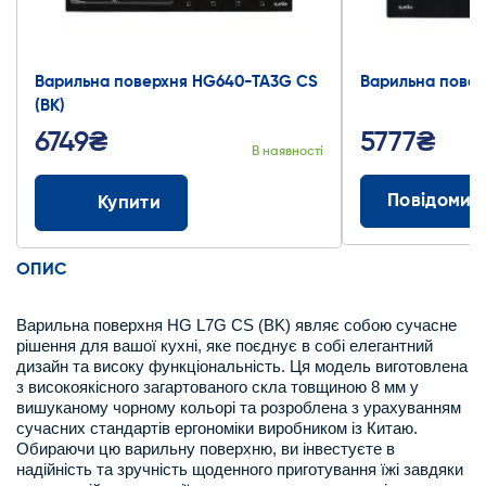
Варильна поверхня HG640-TA3G CS
Варильна повер
(BK)
6749₴
5777₴
В наявності
Повідомит
Купити
ОПИС
Варильна поверхня HG L7G CS (BK) являє собою сучасне
рішення для вашої кухні, яке поєднує в собі елегантний
дизайн та високу функціональність. Ця модель виготовлена
з високоякісного загартованого скла товщиною 8 мм у
вишуканому чорному кольорі та розроблена з урахуванням
сучасних стандартів ергономіки виробником із Китаю.
Обираючи цю варильну поверхню, ви інвестуєте в
надійність та зручність щоденного приготування їжі завдяки