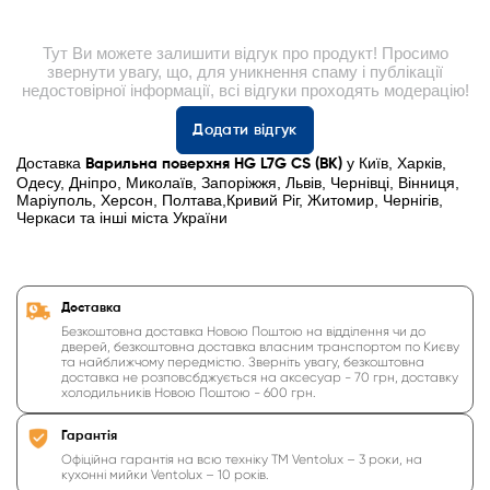
Тут Ви можете залишити відгук про продукт! Просимо
звернути увагу, що, для уникнення спаму і публікації
недостовірної інформації, всі відгуки проходять модерацію!
Додати відгук
Доставка
у Київ, Харків,
Варильна поверхня HG L7G CS (BK)
Одесу, Дніпро, Миколаїв, Запоріжжя, Львів, Чернівці, Вінниця,
Маріуполь, Херсон, Полтава,Кривий Ріг, Житомир, Чернігів,
Черкаси та інші міста України
Доставка
Безкоштовна доставка Новою Поштою на відділення чи до
дверей, безкоштовна доставка власним транспортом по Києву
та найближчому передмістю. Зверніть увагу, безкоштовна
доставка не розповсбджується на аксесуар - 70 грн, доставку
холодильників Новою Поштою - 600 грн.
Гарантія
Офіційна гарантія на всю техніку ТМ Ventolux – 3 роки, на
кухонні мийки Ventolux – 10 років.