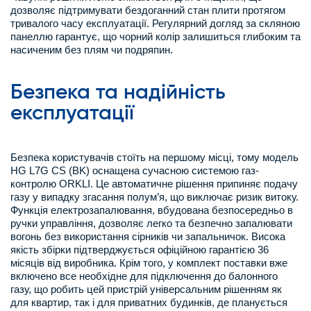
дозволяє підтримувати бездоганний стан плити протягом
тривалого часу експлуатації. Регулярний догляд за скляною
панеллю гарантує, що чорний колір залишиться глибоким та
насиченим без плям чи подряпин.
Безпека та надійність
експлуатації
Безпека користувачів стоїть на першому місці, тому модель
HG L7G CS (BK) оснащена сучасною системою газ-
контролю ORKLI. Це автоматичне рішення припиняє подачу
газу у випадку згасання полум’я, що виключає ризик витоку.
Функція електрозапалювання, вбудована безпосередньо в
ручки управління, дозволяє легко та безпечно запалювати
вогонь без використання сірників чи запальничок. Висока
якість збірки підтверджується офіційною гарантією 36
місяців від виробника. Крім того, у комплект поставки вже
включено все необхідне для підключення до балонного
газу, що робить цей пристрій універсальним рішенням як
для квартир, так і для приватних будинків, де планується