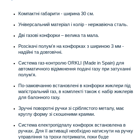
Компактні габарити - ширина 30 см.
Універсальний матеріал і колір - нержавіюча сталь.
Дві газові конфорки – велика та мала.
Розсікачі полум'я на конфорках з шириною 3 мм -
надійні та довговічні.
Система газ-контролю ORKLI (Made in Spain) для
автоматичного відімкнення подачі газу при затуханні
полум'я.
По-замовчанню встановлені в конфорки жиклери під
магістральний газ, в комплекті також є набір жиклерів
для балонного газу.
Зручні поворотні ручки зі сріблястого металу, має
круглу форму зі скошеними краями.
Система електропідпалу конфорок встановлена в
ручках. Для її активації необхідно натиснути на ручку
управління та трохи потримати, поки буде