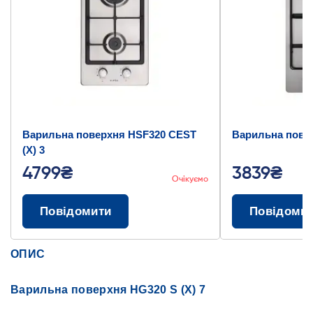
Варильна поверхня HSF320 CEST
Варильна повер
(X) 3
4799₴
3839₴
Очікуємо
Повідомити
Повідоми
ОПИС
Варильна поверхня HG320 S (X) 7