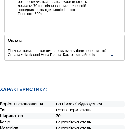
розповсюджується на аксесуари (вартість
доставки 70 грн, відправляємо при повній
передплаті), холодильників Новою
Поштою - 600 грн.
Оплата
Під час отримання товару нашому курʼру (Київ і передмістя),
Оплата у відділенні Нова Пошта, Картою онлайн (Liqpay,
Privat24, Google Pay, Apple Pay, Mastercard, Visa),
Безготівковими способами оплати
Ще додаткові способи оплати
ХАРАКТЕРИСТИКИ:
Варіант встановлення
на ніжках/вбудовується
Тип
газові нерж. сталь
Ширина, см
30
Колір
нержавіюча сталь
Матеріал
нержавіюча сталь