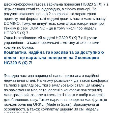
Двохконфорочна газова варильна поверхня HG320 S (X) 7 з
нержавіючої сталі та, відповідно, в сірому кольорі. За
рахунок наявності всього 2 конфорок, та характерної
прямокутної форми, такі моделі досить часто мають назву
DOMINO. Тому, не дивуйтесь, коли хтось говоритиме про
техніку із серії DOMINO - це в тому числі про модель
HG320 S (X) 7.
Одна із особливостей моделі HG320 S (X) 7 є її ручки
управління – а саме перемикачі з металу зі скошеними
краями по бокам.
Компактна, надійна та красива
та за доступною
ціною
- це варильна поверхня на 2 конфорки
HG320 S (X) 7!
Фасадна частина варильної панелі виконана з надійної
нержавіючої сталі. На ньому розміщенні дві газові конфорки
та легкі в догляді решітки з емальованої сталі. Ця модель
по-замовчанню має встановлені в конфорки жиклери під
магістральний газ, але в комплекті також є набір жиклерів
для балонного газу. Також варильна поверхня має функцію
газ-контроль від ORKLI (Made in Spain). Враховуючи ці
особливості, а також компактну ширину 30 см, модель