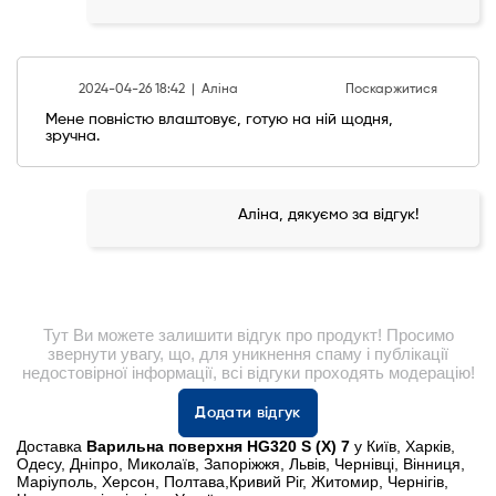
2024-04-26 18:42 |
Аліна
Поскаржитися
Мене повністю влаштовує, готую на ній щодня,
зручна.
Аліна, дякуємо за відгук!
Тут Ви можете залишити відгук про продукт! Просимо
звернути увагу, що, для уникнення спаму і публікації
недостовірної інформації, всі відгуки проходять модерацію!
Додати відгук
Доставка
Варильна поверхня HG320 S (X) 7
у Київ, Харків,
Одесу, Дніпро, Миколаїв, Запоріжжя, Львів, Чернівці, Вінниця,
Маріуполь, Херсон, Полтава,Кривий Ріг, Житомир, Чернігів,