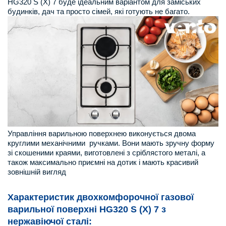
HG320 S (X) 7 буде ідеальним варіантом для заміських
будинків, дач та просто сімей, які готують не багато.
Управління варильною поверхнею виконується двома
круглими механічними ручками. Вони мають зручну форму
зі скошеними краями, виготовлені з сріблястого металі, а
також максимально приємні на дотик і мають красивий
зовнішній вигляд
Характеристик двохкомфорочної газової
варильної поверхні HG320 S (X) 7
з
нержавіючої сталі
: