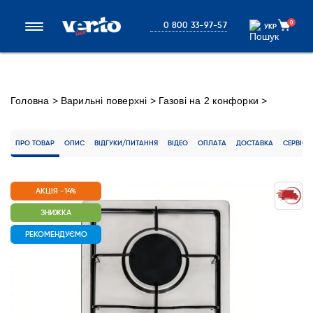
0
0 800 33-97-57
УКР
УКР
Головна
>
Варильні поверхні
>
Газові на 2 конфорки
>
Варильна поверхня HG320 S (X) 7
ПРО ТОВАР
ОПИС
ВІДГУКИ/ПИТАННЯ
ВІДЕО
ОПЛАТА
ДОСТАВКА
СЕРВІС
АКЦІЯ -14%
ЗНИЖКА
РЕКОМЕНДУЄМО