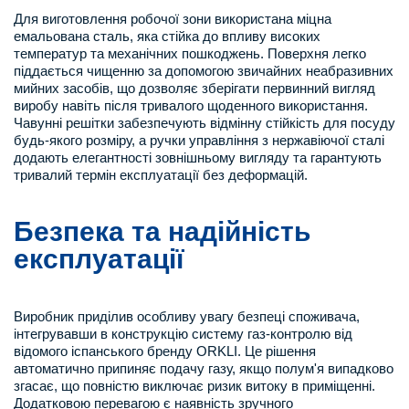
Для виготовлення робочої зони використана міцна
емальована сталь, яка стійка до впливу високих
температур та механічних пошкоджень. Поверхня легко
піддається чищенню за допомогою звичайних неабразивних
мийних засобів, що дозволяє зберігати первинний вигляд
виробу навіть після тривалого щоденного використання.
Чавунні решітки забезпечують відмінну стійкість для посуду
будь-якого розміру, а ручки управління з нержавіючої сталі
додають елегантності зовнішньому вигляду та гарантують
тривалий термін експлуатації без деформацій.
Безпека та надійність
експлуатації
Виробник приділив особливу увагу безпеці споживача,
інтегрувавши в конструкцію систему газ-контролю від
відомого іспанського бренду ORKLI. Це рішення
автоматично припиняє подачу газу, якщо полум'я випадково
згасає, що повністю виключає ризик витоку в приміщенні.
Додатковою перевагою є наявність зручного