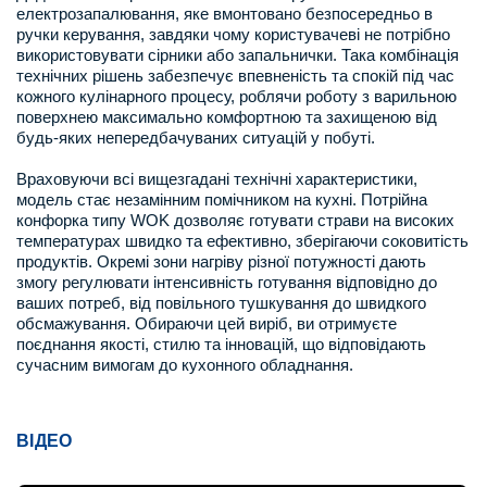
електрозапалювання, яке вмонтовано безпосередньо в
ручки керування, завдяки чому користувачеві не потрібно
використовувати сірники або запальнички. Така комбінація
технічних рішень забезпечує впевненість та спокій під час
кожного кулінарного процесу, роблячи роботу з варильною
поверхнею максимально комфортною та захищеною від
будь-яких непередбачуваних ситуацій у побуті.
Враховуючи всі вищезгадані технічні характеристики,
модель стає незамінним помічником на кухні. Потрійна
конфорка типу WOK дозволяє готувати страви на високих
температурах швидко та ефективно, зберігаючи соковитість
продуктів. Окремі зони нагріву різної потужності дають
змогу регулювати інтенсивність готування відповідно до
ваших потреб, від повільного тушкування до швидкого
обсмажування. Обираючи цей виріб, ви отримуєте
поєднання якості, стилю та інновацій, що відповідають
сучасним вимогам до кухонного обладнання.
ВІДЕО