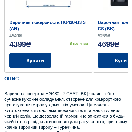
Варочная поверхность HG430-B3 S
Варочная пове
(AN)
CS (BK)
4549₴
5259₴
4399₴
4699₴
В наличии
Купити
Купит
ОПИС
Варильна поверхня HG430 L7 CEST (BK) являє собою
сучасне кухонне обладнання, створене для комфортного
приготування страв у домашніх умовах. Ця модель
виготовлена з якісної емальованої сталі та має стильний
чорний колір, що дозволяє їй гармонійно вписатися в будь-
який інтер'єр, від класичного до ультрасучасного, при цьому
країна виробник виробу – Туреччина.