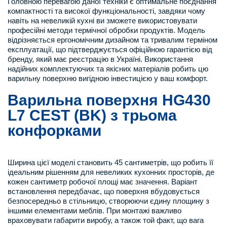
Головною перевагою даної техніки є оптимальне поєднання
компактності та високої функціональності, завдяки чому
навіть на невеликій кухні ви зможете використовувати
професійні методи термічної обробки продуктів. Модель
відрізняється ергономічним дизайном та тривалим терміном
експлуатації, що підтверджується офіційною гарантією від
бренду, який має реєстрацію в Україні. Використання
надійних комплектуючих та якісних матеріалів робить цю
варильну поверхню вигідною інвестицією у ваш комфорт.
Варильна поверхня HG430
L7 CEST (BK) з трьома
конфорками
Ширина цієї моделі становить 45 сантиметрів, що робить її
ідеальним рішенням для невеликих кухонних просторів, де
кожен сантиметр робочої площі має значення. Варіант
встановлення передбачає, що поверхня вбудовується
безпосередньо в стільницю, створюючи єдину площину з
іншими елементами меблів. При монтажі важливо
враховувати габарити виробу, а також той факт, що вага