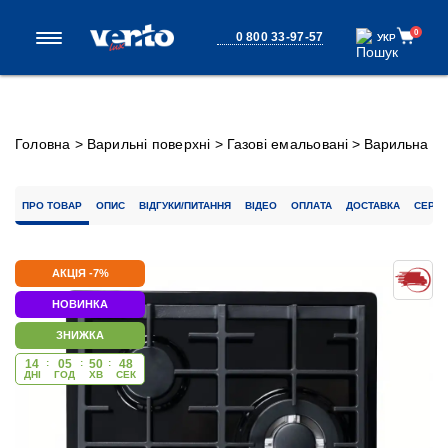
0
0 800 33-97-57
УКР
УКР
Головна
>
Варильні поверхні
>
Газові емальовані
>
Варильна
поверхня HG430 L7 CEST (BK)
ПРО ТОВАР
ОПИС
ВІДГУКИ/ПИТАННЯ
ВІДЕО
ОПЛАТА
ДОСТАВКА
СЕРВІ
АКЦІЯ -7%
НОВИНКА
ЗНИЖКА
14
:
05
:
50
:
48
ДНІ
ГОД
ХВ
CЕК