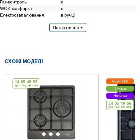
Газ-контроль
є
WOK-конфорка
є
Електрозапалювання
в ручці
Показати ще +
СХОЖІ МОДЕЛІ
Акція -11%
14
05
49
56
дні
год
хв
cек
Знижка
Новинка
14
05
49
56
дні
год
хв
cек