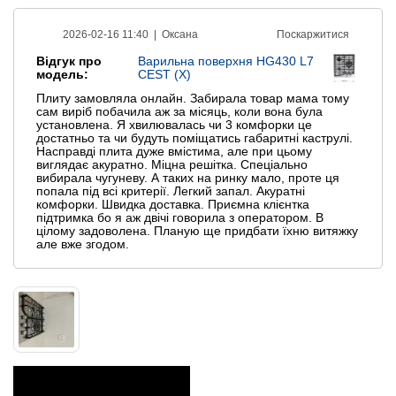
2026-02-16 11:40 |
Оксана
Поскаржитися
Відгук про
Варильна поверхня HG430 L7
модель:
CEST (X)
Плиту замовляла онлайн. Забирала товар мама тому
сам виріб побачила аж за місяць, коли вона була
установлена. Я хвилювалась чи 3 комфорки це
достатньо та чи будуть поміщатись габаритні каструлі.
Насправді плита дуже вмістима, але при цьому
виглядає акуратно. Міцна решітка. Спеціально
вибирала чугуневу. А таких на ринку мало, проте ця
попала під всі критерії. Легкий запал. Акуратні
комфорки. Швидка доставка. Приємна клієнтка
підтримка бо я аж двічі говорила з оператором. В
цілому задоволена. Планую ще придбати їхню витяжку
але вже згодом.