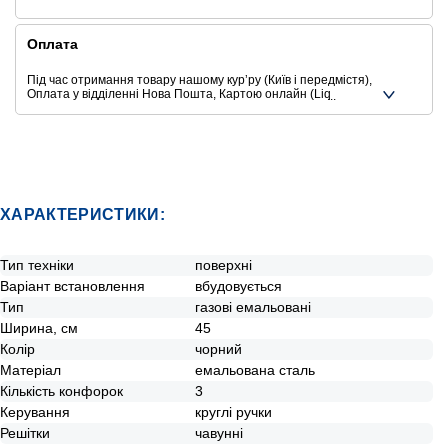
Оплата
Під час отримання товару нашому курʼру (Київ і передмістя),
Оплата у відділенні Нова Пошта, Картою онлайн (Liqpay,
Privat24, Google Pay, Apple Pay, Mastercard, Visa),
Безготівковими способами оплати
Ще додаткові способи оплати
ХАРАКТЕРИСТИКИ:
Тип техніки
поверхні
Варіант встановлення
вбудовується
Тип
газові емальовані
Ширина, см
45
Колір
чорний
Матеріал
емальована сталь
Кількість конфорок
3
Керування
круглі ручки
Решітки
чавунні