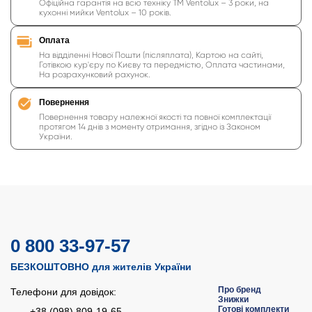
Офіційна гарантія на всю техніку ТМ Ventolux – 3 роки, на
кухонні мийки Ventolux – 10 років.
Оплата
На відділенні Нової Пошти (післяплата), Картою на сайті,
Готівкою кур'єру по Києву та передмістю, Оплата частинами,
На розрахунковий рахунок.
Повернення
Повернення товару належної якості та повної комплектації
протягом 14 днів з моменту отримання, згідно із Законом
України.
0 800 33-97-57
БЕЗКОШТОВНО для жителів України
Про бренд
Телефони для довідок:
Знижки
Готові комплекти
+38 (098) 809-19-65