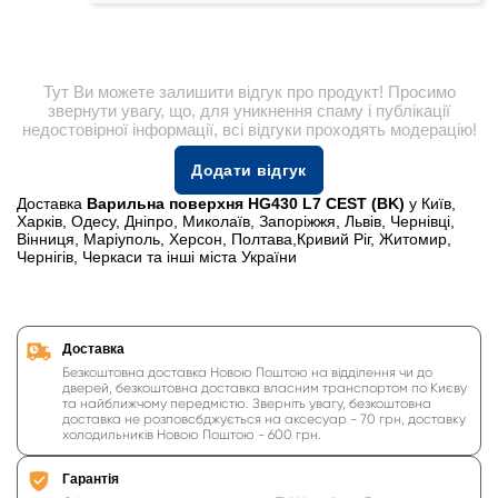
Тут Ви можете залишити відгук про продукт! Просимо
звернути увагу, що, для уникнення спаму і публікації
недостовірної інформації, всі відгуки проходять модерацію!
Додати відгук
Доставка
Варильна поверхня HG430 L7 CEST (BK)
у Київ,
Харків, Одесу, Дніпро, Миколаїв, Запоріжжя, Львів, Чернівці,
Вінниця, Маріуполь, Херсон, Полтава,Кривий Ріг, Житомир,
Чернігів, Черкаси та інші міста України
Доставка
Безкоштовна доставка Новою Поштою на відділення чи до
дверей, безкоштовна доставка власним транспортом по Києву
та найближчому передмістю. Зверніть увагу, безкоштовна
доставка не розповсбджується на аксесуар - 70 грн, доставку
холодильників Новою Поштою - 600 грн.
Гарантія