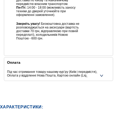
Доставка по Києву та найближчому
передмістю власним транспортом.
Пн-Пт:
14:00 - 18:00 (можливість заносу
техніки до дверей уточнюйте при
оформленні замовлення).
Зверніть увагу!
Безкоштовна доставка не
розповсюджується на аксесуари (вартість
доставки 70 грн, відправляємо при повній
передплаті), холодильників Новою
Поштою - 600 грн.
Оплата
Під час отримання товару нашому курʼру (Київ і передмістя),
Оплата у відділенні Нова Пошта, Картою онлайн (Liqpay,
Privat24, Google Pay, Apple Pay, Mastercard, Visa),
Безготівковими способами оплати
Ще додаткові способи оплати
ХАРАКТЕРИСТИКИ: