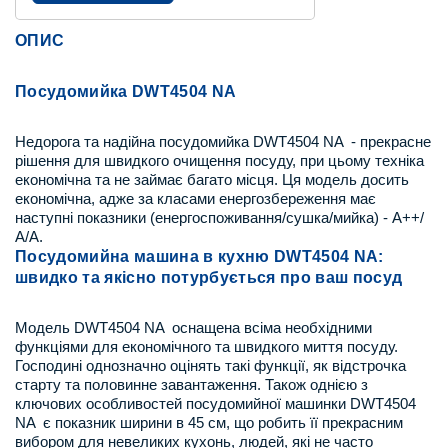
ОПИС
Посудомийка DWT4504 NA
Недорога та надійна посудомийка DWT4504 NA - прекрасне
рішення для швидкого очищення посуду, при цьому техніка
економічна та не займає багато місця. Ця модель досить
економічна, адже за класами енергозбереження має
наступні показники (енергоспоживання/сушка/мийка) - А++/
А/А.
Посудомийна машина
в
кухн
ю
DWT4504 NA:
швидко та якісно
потурбується про
в
аш посуд
Модель DWT4504 NA оснащена всіма необхідними
функціями для економічного та швидкого миття посуду.
Господині однозначно оцінять такі функції, як відстрочка
старту та половинне завантаження. Також однією з
ключових особливостей посудомийної машинки DWT4504
NA є показник ширини в 45 см, що робить її прекрасним
вибором для невеликих кухонь, людей, які не часто