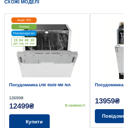
СХОЖІ МОДЕЛІ
Акція -8%
Знижка
Рекомендуємо
15
04
49
30
дні
год
хв
cек
Посудомийка DW 4509 4M NA
Посудомийка D
13599₴
13959₴
12499₴
В наявності
Повідоми
Купити