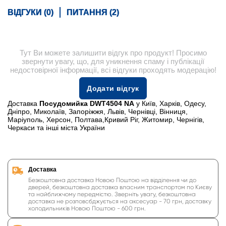
ВІДГУКИ (0)
ПИТАННЯ (2)
Тут Ви можете залишити відгук про продукт! Просимо
звернути увагу, що, для уникнення спаму і публікації
недостовірної інформації, всі відгуки проходять модерацію!
Додати відгук
Доставка
Посудомийка DWT4504 NA
у Київ, Харків, Одесу,
Дніпро, Миколаїв, Запоріжжя, Львів, Чернівці, Вінниця,
Маріуполь, Херсон, Полтава,Кривий Ріг, Житомир, Чернігів,
Черкаси та інші міста України
Доставка
Безкоштовна доставка Новою Поштою на відділення чи до
дверей, безкоштовна доставка власним транспортом по Києву
та найближчому передмістю. Зверніть увагу, безкоштовна
доставка не розповсбджується на аксесуар - 70 грн, доставку
холодильників Новою Поштою - 600 грн.