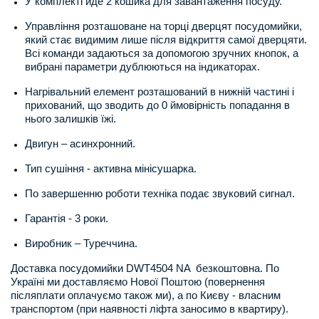
У комплекті йде 2 кошика для завантаження посуду.
Управління розташоване на торці дверцят посудомийки,
який стає видимим лише після відкриття самої дверцяти.
Всі команди задаються за допомогою зручних кнопок, а
вибрані параметри дублюються на індикаторах.
Нагрівальний елемент розташований в нижній частині і
прихований, що зводить до 0 ймовірність попадання в
нього залишків їжі.
Двигун – асинхронний.
Тип сушіння - активна мінісушарка.
По завершенню роботи техніка подає звуковий сигнал.
Гарантія - 3 роки.
Виробник – Туреччина.
Доставка посудомийки DWT4504 NA безкоштовна. По
Україні ми доставляємо Нової Поштою (повернення
післяплати оплачуємо також ми), а по Києву - власним
транспортом (при наявності ліфта заносимо в квартиру).