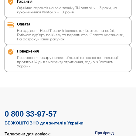
Гарантія
Офіційна гарантія на всю техніку ТМ Ventolux – 3 роки, на
кухонні мийки Ventolux – 10 років.
Оплата
На відділенні Нової Пошти (післяплата), Картою на сайті,
Готівкою кур'єру по Києву та передмістю, Оплата частинами,
На розрахунковий рахунок.
Повернення
Повернення товару належної якості та повної комплектації
протягом 14 днів з моменту отримання, згідно із Законом
України.
0 800 33-97-57
БЕЗКОШТОВНО для жителів України
Про бренд
Телефони для довідок: