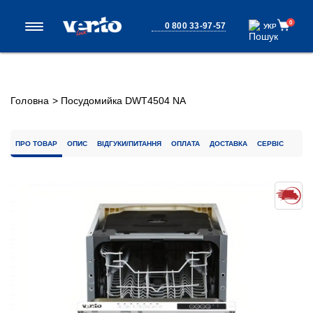
0
0 800 33-97-57
УКР
УКР
Головна
>
Посудомийка DWT4504 NA
ПРО ТОВАР
ОПИС
ВІДГУКИ/ПИТАННЯ
ОПЛАТА
ДОСТАВКА
СЕРВІС