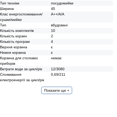
Тип техніки
посудомийки
Ширина
45
Клас енергоспоживання/
А++/А/А
сушки/мийки
Тип
вбудовані
Кількість комплектів
10
Кількість корзин
2
Кількість програм
4
Верхня корзина
є
Нижня корзина
є
Корзина для столових
немає
приборів
Витрати води за цикл/рік
12/3080
Споживання
0,69/211
електроенергії за цикл/рік
Показати ще +