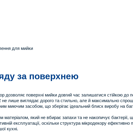
плення для мийки
ляду за поверхнею
ор дозволяє поверхні мийки довгий час залишатися стійкою до п
не лише виглядає дорого та стильно, але й максимально спрощ
ним миючим засобом, що зберігає ідеальний блиск виробу на баг
ним матеріалом, який не вбирає запахи та не накопичує бактерії,
ивній експлуатації, оскільки структура мікродекору ефективно п
ої кухні.