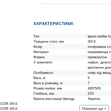
Ще додаткові способи оплати
ХАРАКТЕРИСТИКИ:
Тип
врізні мийки 
Товщина сталі, мм
3/0.6
Колір
полірована с
Матеріал
нержавіюща с
Форма
прямокутна
У комплекті
сифон, дозато
кріплення дл
Особливості
отвір під зміш
Вага, кг
5
Вага в упаковці, кг
7
Розмір мийки, мм
400*500
Глибина, мм
220
Країна реєстрації бренду
Україна
Показати ще +