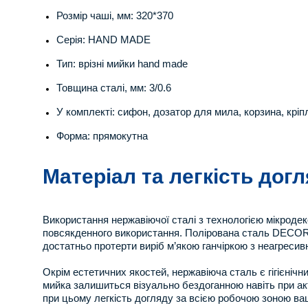
Розмір чаші, мм: 320*370
Серія: HAND MADE
Тип: врізні мийки hand made
Товщина сталі, мм: 3/0.6
У комплекті: сифон, дозатор для мила, корзина, крі
Форма: прямокутна
Матеріал та легкість дог
Використання нержавіючої сталі з технологією мікродек
повсякденного використання. Полірована сталь DECOR 
достатньо протерти виріб м’якою ганчіркою з неагресив
Окрім естетичних якостей, нержавіюча сталь є гігієніч
мийка залишиться візуально бездоганною навіть при акт
при цьому легкість догляду за всією робочою зоною ваш