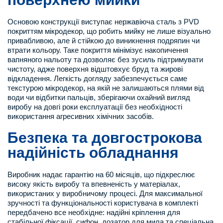
Основою конструкції виступає нержавіюча сталь з PVD
покриттям мікродекор, що робить мийку не лише візуально
привабливою, але й стійкою до виникнення подряпин чи
втрати кольору. Таке покриття мінімізує накопичення
вапняного нальоту та дозволяє без зусиль підтримувати
чистоту, адже поверхня відштовхує бруд та жирові
відкладення. Легкість догляду забезпечується саме
текстурою мікродекор, на якій не залишаються плями від
води чи відбитки пальців, зберігаючи охайний вигляд
виробу на довгі роки експлуатації без необхідності
використання агресивних хімічних засобів.
Безпека та довгострокова
надійність обладнання
Виробник надає гарантію на 60 місяців, що підкреслює
високу якість виробу та впевненість у матеріалах,
використаних у виробничому процесі. Для максимальної
зручності та функціональності користувача в комплекті
передбачено все необхідне: надійні кріплення для
стабільної фіксації, сифон, дозатор для мила та спеціальна