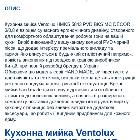
ОПИС
Кухонна мийка Ventolux HMKS 5843 PVD BKS MC DECOR
3/0,8 є взірцем сучасного ергономічного дизайну, створеного
для комфортного облаштування робочої зони на вашій
кухні. Виріб виконаний у вишуканому кольорі PVD чорний
пісок, що додає інтер'єру преміального вигляду та
гармонійно вписується в будь-який стилістичний напрямок,
а якість виконання підтверджена країною виробником —
Китай, при повній розробці бренду в Україні.
Обираючи цю модель серії HAND MADE, ви інвестуєте у
довговічність та естетику, оскільки кожна деталь конструкції
ретельно продумана для тривалої експлуатації. Врізні
мийки hand made цього типу відрізняються особливою
стійкістю до зовнішніх впливів, а наявність розширеного
комплекту поставки дозволяє швидко інтегрувати виріб у
кухонну стільницю без зайвих витрат на додаткові
аксесуари, що робить її вигідним придбанням для кожного
дому.
Кухонна мийка Ventolux