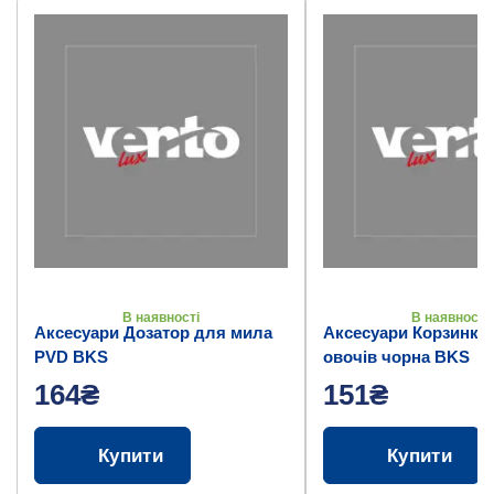
В наявності
В наявності
Аксесуари Дозатор для мила
Аксесуари Корзинка
PVD BKS
овочів чорна BKS
164₴
151₴
Купити
Купити