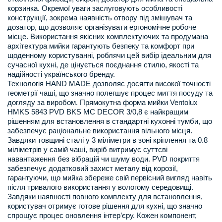
корзинка. Окремої уваги заслуговують особливості
конструкції, зокрема наявність отвору під змішувач та
дозатор, що дозволяє організувати ергономічне робоче
місце. Використання якісних комплектуючих та продумана
архітектура мийки гарантують безпеку та комфорт при
щоденному користуванні, роблячи цей вибір ідеальним для
сучасної кухні, де цінується поєднання стилю, якості та
надійності українського бренду.
Технологія HAND MADE дозволяє досягти високої точності
геометрії чаші, що значно полегшує процес миття посуду та
догляду за виробом. Прямокутна форма мийки Ventolux
HMKS 5843 PVD BKS MC DECOR 3/0,8 є найкращим
рішенням для встановлення в стандартні кухонні тумби, що
забезпечує раціональне використання вільного місця.
Завдяки товщині сталі у 3 міліметри в зоні кріплення та 0.8
міліметрів у самій чаші, виріб витримує суттєві
навантаження без вібрацій чи шуму води. PVD покриття
забезпечує додатковий захист металу від корозії,
гарантуючи, що мийка збереже свій первісний вигляд навіть
після тривалого використання у вологому середовищі.
Завдяки наявності повного комплекту для встановлення,
користувач отримує готове рішення для кухні, що значно
спрощує процес оновлення інтер’єру. Кожен компонент,