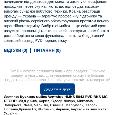
починаючи від дозатора для мила та закінчуючи сифоном,
проходить перевірку на якість, що відповідає високим
вимогам сучасної побутової техніки. Країна реєстрації
бренду — Україна — гарантує професійну підтримку та
високий рівень сервісного обслуговування протягом всього
гарантійного терміну. Вибір цієї мийки — це свідомий крок
назустріч ергономіці та стилю, який прослужить вам багато
років, зберігаючи свою функціональність та бездоганний
зовнішній вигляд PVD чорного піску.
ВІДГУКИ (0)
ПИТАННЯ (0)
Тут Ви можете залишити відгук про продукт! Просимо
звернути увагу, що, для уникнення спаму і публікації
недостовірної інформації, всі відгуки проходять модерацію!
Додати відгук
Доставка
Кухонна мийка Ventolux HMKS 5843 PVD BKS MC
DECOR 3/0,8
у Київ, Харків, Одесу, Дніпро, Миколаїв,
Запоріжжя, Львів, Чернівці, Вінниця, Маріуполь, Херсон,
Полтава,Кривий Ріг, Житомир, Чернігів, Черкаси та інші міста
України