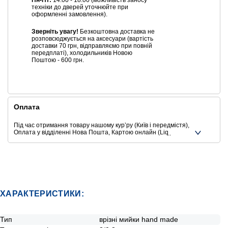
Пн-Пт:
14:00 - 18:00 (можливість заносу
техніки до дверей уточнюйте при
оформленні замовлення).
Зверніть увагу!
Безкоштовна доставка не
розповсюджується на аксесуари (вартість
доставки 70 грн, відправляємо при повній
передплаті), холодильників Новою
Поштою - 600 грн.
Оплата
Під час отримання товару нашому курʼру (Київ і передмістя),
Оплата у відділенні Нова Пошта, Картою онлайн (Liqpay,
Privat24, Google Pay, Apple Pay, Mastercard, Visa),
Безготівковими способами оплати
Ще додаткові способи оплати
ХАРАКТЕРИСТИКИ:
Тип
врізні мийки hand made