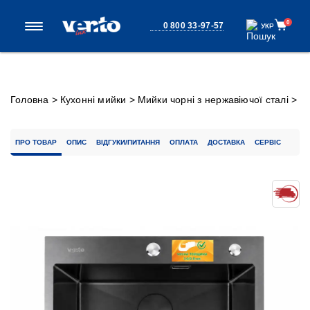
0
0 800 33-97-57
УКР
УКР
Головна
>
Кухонні мийки
>
Мийки чорні з нержавіючої сталі
>
Кухонна мийка Ventolux HMKS 5843 PVD BKS MC DECOR 3/0,8
ПРО ТОВАР
ОПИС
ВІДГУКИ/ПИТАННЯ
ОПЛАТА
ДОСТАВКА
СЕРВІС