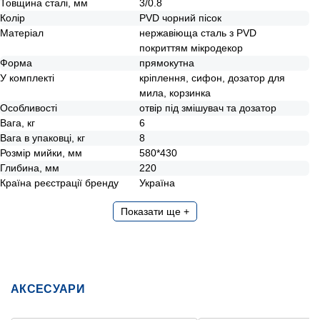
Товщина сталі, мм
3/0.8
Колір
PVD чорний пісок
Матеріал
нержавіюща сталь з PVD
покриттям мікродекор
Форма
прямокутна
У комплекті
кріплення, сифон, дозатор для
мила, корзинка
Особливості
отвір під змішувач та дозатор
Вага, кг
6
Вага в упаковці, кг
8
Розмір мийки, мм
580*430
Глибина, мм
220
Країна реєстрації бренду
Україна
Показати ще +
АКСЕСУАРИ