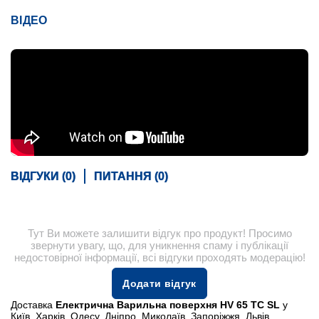
ВІДЕО
ВІДГУКИ (0)
ПИТАННЯ (0)
Тут Ви можете залишити відгук про продукт! Просимо
звернути увагу, що, для уникнення спаму і публікації
недостовірної інформації, всі відгуки проходять модерацію!
Додати відгук
Доставка
Електрична Варильна поверхня HV 65 TC SL
у
Київ, Харків, Одесу, Дніпро, Миколаїв, Запоріжжя, Львів,