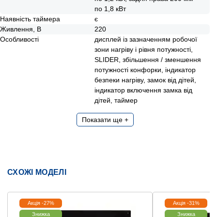
по 1,8 кВт
Наявність таймера
є
Живлення, В
220
Особливості
дисплей із зазначенням робочої
зони нагріву і рівня потужності,
SLIDER, збільшення / зменшення
потужності конфорки, індикатор
безпеки нагріву, замок від дітей,
індикатор включення замка від
дітей, таймер
Показати ще +
СХОЖІ МОДЕЛІ
Акція -27%
Акція -31%
Знижка
Знижка