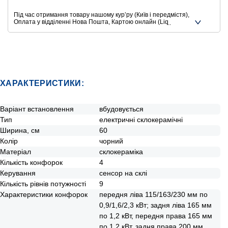
Під час отримання товару нашому курʼру (Київ і передмістя),
Оплата у відділенні Нова Пошта, Картою онлайн (Liqpay,
Privat24, Google Pay, Apple Pay, Mastercard, Visa),
Безготівковими способами оплати
Ще додаткові способи оплати
ХАРАКТЕРИСТИКИ:
Варіант встановлення
вбудовується
Тип
електричні склокерамічні
Ширина, см
60
Колір
чорний
Матеріал
склокераміка
Кількість конфорок
4
Керування
сенсор на склі
Кількість рівнів потужності
9
Характеристики конфорок
передня ліва 115/163/230 мм по
0,9/1,6/2,3 кВт; задня ліва 165 мм
по 1,2 кВт, передня права 165 мм
по 1,2 кВт, задня права 200 мм