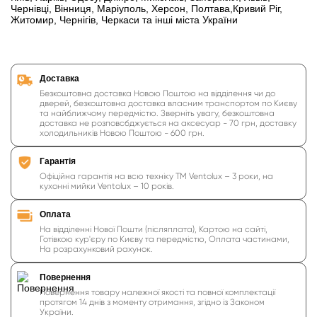
Чернівці, Вінниця, Маріуполь, Херсон, Полтава,Кривий Ріг,
Житомир, Чернігів, Черкаси та інші міста України
Доставка
Безкоштовна доставка Новою Поштою на відділення чи до
дверей, безкоштовна доставка власним транспортом по Києву
та найближчому передмістю. Зверніть увагу, безкоштовна
доставка не розповсбджується на аксесуар - 70 грн, доставку
холодильників Новою Поштою - 600 грн.
Гарантія
Офіційна гарантія на всю техніку ТМ Ventolux – 3 роки, на
кухонні мийки Ventolux – 10 років.
Оплата
На відділенні Нової Пошти (післяплата), Картою на сайті,
Готівкою кур'єру по Києву та передмістю, Оплата частинами,
На розрахунковий рахунок.
Повернення
Повернення товару належної якості та повної комплектації
протягом 14 днів з моменту отримання, згідно із Законом
України.