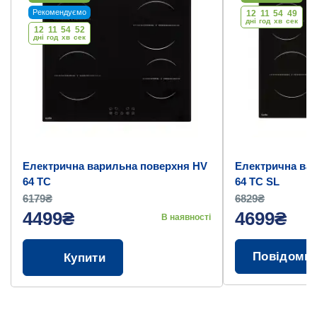
Рекомендуємо
12
11
54
48
дні
год
хв
cек
12
11
54
51
дні
год
хв
cек
Електрична варильна поверхня HV
Електрична ва
64 TC
64 TC SL
6179₴
6829₴
4499₴
4699₴
В наявності
Повідоми
Купити