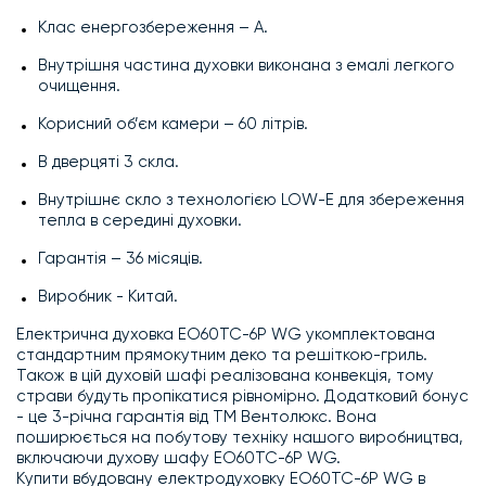
Клас енергозбереження – А.
Внутрішня частина духовки виконана з емалі легкого
очищення.
Корисний об’єм камери – 60 літрів.
В дверцяті 3 скла.
Внутрішнє скло з технологією LOW-E для збереження
тепла в середині духовки.
Гарантія – 36 місяців.
Виробник - Китай.
Електрична духовка EO60TC-6P WG укомплектована
стандартним прямокутним деко та решіткою-гриль.
Також в цій духовій шафі реалізована конвекція, тому
страви будуть пропікатися рівномірно. Додатковий бонус
- це 3-річна гарантія від ТМ Вентолюкс. Вона
поширюється на побутову техніку нашого виробництва,
включаючи духову шафу EO60TC-6P WG.
Купити вбудовану електродуховку EO60TC-6P WG в