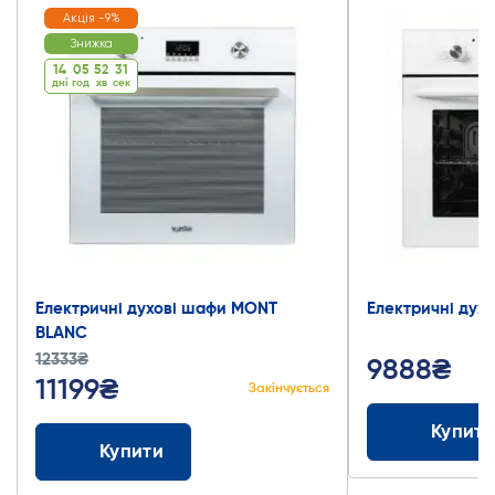
Акція -9%
Знижка
14
05
52
30
дні
год
хв
cек
Електричні духові шафи MONT
Електричні дух
BLANC
12333₴
9888₴
11199₴
Закінчується
Купити
Купити