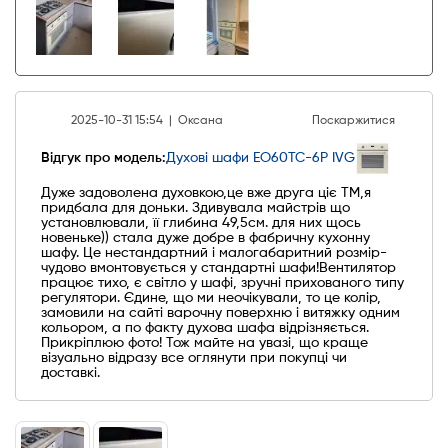
2025-10-31 15:54 |
Оксана
Поскаржитися
Відгук про модель:
Духові шафи EO60TC-6P IVG
Дуже задоволена духовкою,це вже друга ціє ТМ,я
придбала для доньки. Здивувала майстрів що
установлювали, її глибина 49,5см. для них щось
новеньке)) стала дуже добре в фабричну кухонну
шафу. Це нестандартний і малогабаритний розмір-
чудово вмонтовується у стандартні шафи!Вентилятор
працює тихо, є світло у шафі, зручні прихованого типу
регулятори. Єдине, що ми неочікували, то це колір,
замовили на сайті варочну поверхню і витяжку одним
кольором, а по факту духова шафа відрізняється.
Прикріплюю фото! Тож майте на увазі, що краще
візуально відразу все оглянути при покупці чи
доставкі.