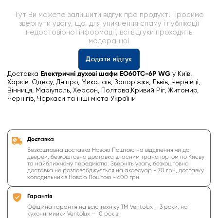
Тут Ви можете залишити відгук про продукт! Просимо
звернути увагу, що, для уникнення спаму і публікації
недостовірної інформації, всі відгуки проходять
модерацію!
Додати відгук
Доставка
Електричні духові шафи EO60TC-6P WG
у Київ,
Харків, Одесу, Дніпро, Миколаїв, Запоріжжя, Львів, Чернівці,
Вінниця, Маріуполь, Херсон, Полтава,Кривий Ріг, Житомир,
Чернігів, Черкаси та інші міста України
Доставка
Безкоштовна доставка Новою Поштою на відділення чи до
дверей, безкоштовна доставка власним транспортом по Києву
та найближчому передмістю. Зверніть увагу, безкоштовна
доставка не розповсбджується на аксесуар - 70 грн, доставку
холодильників Новою Поштою - 600 грн.
Гарантія
Офіційна гарантія на всю техніку ТМ Ventolux – 3 роки, на
кухонні мийки Ventolux – 10 років.