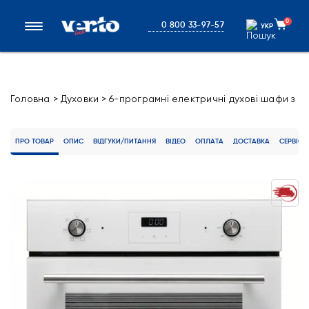
0
0 800 33-97-57
УКР
УКР
Головна
>
Духовки
>
6-програмні електричні духові шафи з
конвекцією
>
Електричні духові шафи EO60TC-6P WG
ПРО ТОВАР
ОПИС
ВІДГУКИ/ПИТАННЯ
ВІДЕО
ОПЛАТА
ДОСТАВКА
СЕРВІС