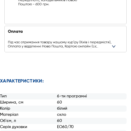
передплаті), холодильників Новою
Поштою - 600 грн.
Оплата
Під час отримання товару нашому курʼру (Київ і передмістя),
Оплата у відділенні Нова Пошта, Картою онлайн (Liqpay,
Privat24, Google Pay, Apple Pay, Mastercard, Visa),
Безготівковими способами оплати
Ще додаткові способи оплати
ХАРАКТЕРИСТИКИ:
Тип
6-ти програмні
Ширина, см
60
Колір
білий
Матеріал
скло
Об'єм, л
60
Серія духовки
EO60/70