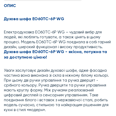
ОПИС
Духова шафа EO60TC-6P WG
Електродуховка EO60TC-6P WG – чудовий вибір для
людей, які люблять готувати, а також цінять в цьому
процесі. Модель EO60TC-6P WG поєднала в собі гарний
дизайн, широкий функціонал і високу продуктивність.
Духова шафа EO60TC-6P WG - якісна, потужна та
за доступною ціною!
Уваги заслуговує дизайн духової шафи, адже фасадна
частина вона виконана зі скла в ніжному білому кольорі.
При цьому дві ручки управління та ручка дверцят -
срібного кольору. Ручка дверцяти та ручки управління
мають круглу форму. Між ручками реалізований
цифровий дисплей із сенсорним управлінням. Таке
поєднання білого і вставок з нержавіючої сталі, робить
модель сучасно, стильною та найкращим рішенням для
кухні в стилі «модерн».